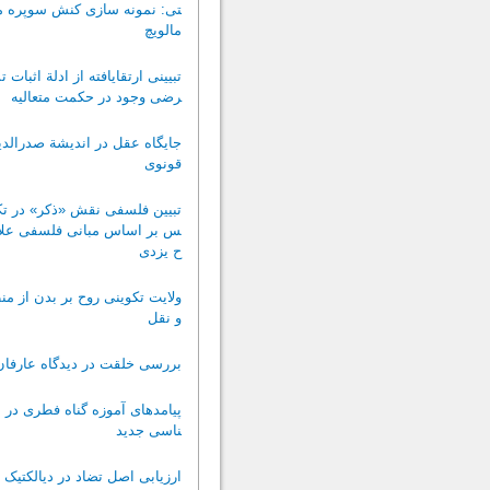
تی: نمونه سازی کنش سوپره م
مالویچ
تبیینی ارتقایافته از ادلة اثبات
رضی وجود در حکمت متعالیه
جایگاه عقل در اندیشة صدرالد
قونوی
تبیین فلسفی نقش «ذکر» در تک
س بر اساس مبانی فلسفی علا
ح یزدی
ولایت تکوینی روح بر بدن از م
و نقل
بررسی خلقت در دیدگاه عارفان
پیامدهای آموزه گناه فطری در 
ناسی جدید
ارزیابی اصل تضاد در دیالکتیک 