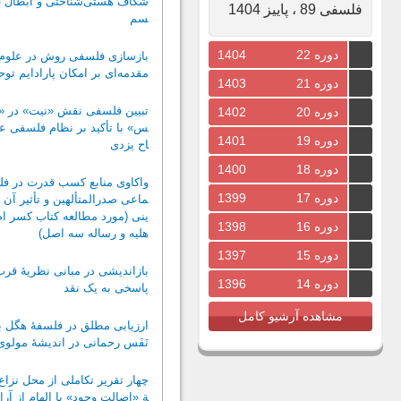
شکاف هستی‌شناختی و ابطال فی
فلسفی 89 ، پاییز 1404
سم
دوره 22
1404
بازسازی فلسفی روش در علوم 
مقدمه‌ای بر امکان پارادایم توح
دوره 21
1403
تبیین فلسفی نقش «نیت» در «ت
دوره 20
1402
س» با تأکید بر نظام فلسفی عل
دوره 19
1401
اح یزدی
دوره 18
1400
واکاوی منابع کسب قدرت در فل
دوره 17
1399
ماعی صدرالمتألهین و تأثیر آن ب
ینی (مورد مطالعه کتاب کسر اص
دوره 16
1398
هلیه و رساله سه اصل)
دوره 15
1397
بازاندیشی در مبانی نظریۀ قرب
دوره 14
1396
پاسخی به یک نقد
مشاهده آرشیو کامل
ارزیابی مطلق در فلسفۀ هگل 
نَفَس رحمانی در اندیشۀ مولوی
چهار تقریر تکاملی از محل نزاع
ة «اصالت وجود» با الهام از آرا