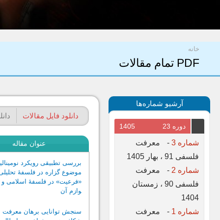
شما اینجا هستید
خانه
PDF تمام مقالات
آرشیو شماره‌ها
تب‌های اولیه
دانلود فایل مقالات
(لبه فعا
دانل
دوره 23
1405
شماره 3
-
معرفت
عنوان مقاله
فلسفی 91 ، بهار 1405
بررسی تطبیقی رویکرد نومینالی
شماره 2
-
معرفت
موضوع گزاره‌ در فلسفۀ تحلیلی
«فرعیت» در فلسفۀ اسلامی و پ
فلسفی 90 ، زمستان
وازم آن
1404
شماره 1
-
معرفت
سنجش توانایی برهان معرفت در