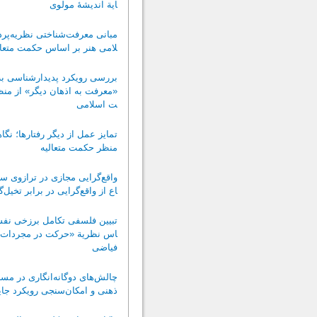
ایة اندیشۀ مولوی
مبانی معرفت‌شناختی نظریه‌پرد
لامی هنر بر اساس حکمت متعال
بررسی رویکرد پدیدارشناسی به
«معرفت به اذهان دیگر» از من
ت اسلامی
تمایز عمل از دیگر رفتارها؛ نگاه
منظر حکمت متعالیه
واقع‌گرایی مجازی در ترازوی س
اع از واقع‌گرایی در برابر تخیل‌گ
تبیین فلسفی تکامل برزخی نف
اس نظریة «حرکت در مجردات» 
فیاضی
چالش‌های دوگانه‌انگاری در مسئ
ذهنی و امکان‌سنجی رویکرد جای