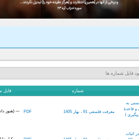
ل)
ود فایل شماره ها
شماره
فایل مق
ستی به
 و قاعدۀ
— (هنوز دان
معرفت فلسفی 91 ، بهار 1405
PDF
یگیری ل
 اثبات
— یکبار دان