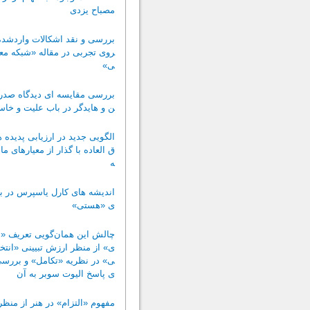
مصباح یزدی
بررسی و نقد اشکالات واردشده 
روی تجربی در مقاله «شبکه مع
ی»
بررسی مقایسه ای دیدگاه صدرال
ن و هایدگر در باب علیت و خاس
الگویی جدید در ارزیابی پدیده‌ 
ق ‌العاده با گذار از معیارهای ما
ه
اندیشه های کارل یاسپرس در با
ی «هستی»
چالش این همان‌گویی تعریف «س
ی» از منظر ارزش تبیینی «انتخ
ی» در نظریه «تکامل» و بررسی 
ی پاسخ الیوت سوبر به آن
مفهوم «التزام» در هنر از منظر