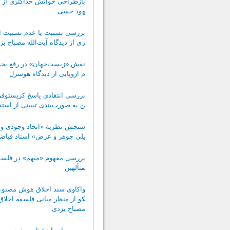
بازطراحی خوانش حداکثری از 
هود حسی
بررسی نسبیت یا عدم نسبیت ا
ری از دیدگاه آیت‌الله مصباح یز
نقش «زیست‌جهان» در رفع بحر
م اروپایی از دیدگاه هوسرل
بررسی انتقادی پاسخ کریستوفر 
ن به صورت‌بندی تبیینی از است
سنجش نظریة «اتحاد وجودی و تغ
یلی جوهر و عرض» استاد فیاض
بررسی مفهوم «مبهم» در فلسف
متألهین
واکاوی سند اخلاق هوش مصنو
کو از منظر مبانی فلسفة اخلاق 
مصباح یزدی