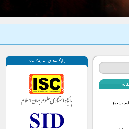
پايگاه‌های نمايه‌كننده
اله
لود نشده)
لود شده