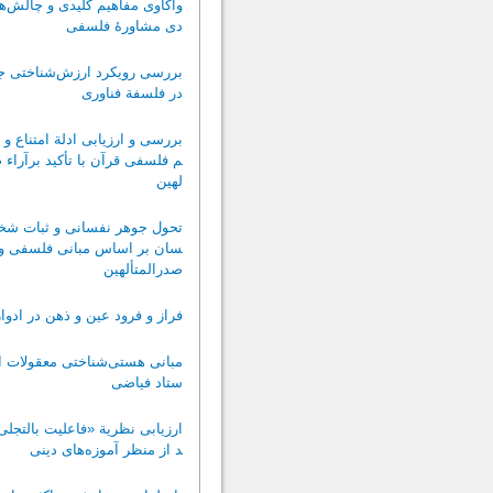
واکاوی مفاهیم کلیدی و چالش‌ها
دی مشاورۀ فلسفی
بررسی رویکرد ارزش‌شناختی ج
در فلسفة فناوری
بررسی و ارزیابی ادلة امتناع و 
م فلسفی قرآن با تأکید برآراء ص
لهین
تحول جوهر نفسانی و ثبات شخ
سان بر اساس مبانی فلسفی و 
صدرالمتألهین
فراز و فرود عین و ذهن در ادو
مبانی هستی‌شناختی معقولات از
ستاد فیاضی
ارزیابی نظریة «فاعلیت بالتجلی
د از منظر آموزه‌های دینی