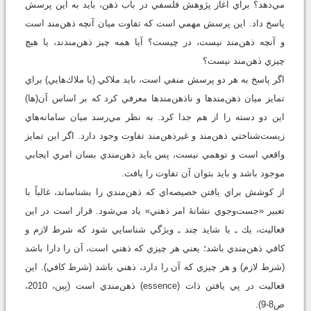
مي‌دهد؟ براي آغاز پژوهش فلسفي در باب ذهن، بايد به اين پرسش
پاسخ داد. اين پرسش مهمي است كه تفاوت ميان آنچه ذهن‌مند است
و آنچه ذهن‌مند نيست، در چيست؟ آيا همه چيز ذهن‌مندند، يا هيچ‌
چيزي ذهن‌مند نيست؟
اگر پاسخ به هر دو پرسش منفي است، بايد ملاكي (يا ملاك‌هايي) براي
تمايز ميان ذهن‌مندها و ناذهن‌مندها معرفي كرد كه بر اساس آن‌(ها)
اين دو دسته را از هم جدا کرد. به نظر مي‌رسد ميان سامانه‌هاي
زيست‌شناختي ذهن‌مند و غيرذهن‌مند تفاوت وجود دارد. اگر اين تمايز
واقعي است و توهمي نيست، پس بايد ذهن‌مندي بسان امري ايجابي
موجود باشد و بايد بتوان آن تفاوت را يافت.
از كوشش براي يافتن خصيصه‌اي كه ذهن‌مندي را بشناساند، غالباً با
تعبير «جست‌وجوي نشانۀ امر ذهني» ياد مي‌شود. قرار است در اين
فعاليت، يك ـ يا شايد چند ـ ويژگي شناسايي شود كه شرط لازم و
كافي ذهن‌مندي باشد؛ يعني هر چيزي كه ذهني است، آن را دارا باشد
(شرط لازم) و هر چيزي كه آن را دارد، ذهني باشد (شرط كافي). اين
فعاليت در پي يافتن ذات (essence) ذهن‌مندي است (بِين، 2010،
ص8-9).