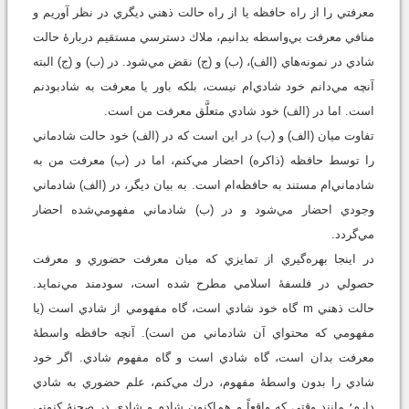
معرفتي را از راه حافظه يا از راه حالت ذهني ديگري در نظر آوريم و
منافي معرفت بي‌واسطه بدانيم، ملاك دسترسي مستقيم دربارۀ حالت
شادي در نمونه‌هاي (الف)، (ب) و (ج) نقض مي‌شود. در (ب) و (ج) البته
آنچه مي‌دانم خود شادي‌ام نيست، بلكه باور يا معرفت به شادبودنم
است. اما در (الف) خود شادي متعلَّق معرفت من است.
تفاوت ميان (الف) و (ب) در اين است كه در (الف) خود حالت شادماني
را توسط حافظه (ذاكره) احضار مي‌كنم، اما در (ب) معرفت من به
شادماني‌ام مستند به حافظه‌ام است. به بيان ديگر، در (الف) شادماني
وجودي احضار مي‌شود و در (ب) شادماني مفهومي‌شده احضار
مي‌گردد.
در اينجا بهره‌گيري از تمايزي كه ميان معرفت حضوري و معرفت
حصولي در فلسفۀ اسلامي مطرح شده است، سودمند مي‌نمايد.
حالت ذهني m گاه خود شادي است، گاه مفهومي از شادي است (يا
مفهومي كه محتواي آن شادماني من است). آنچه حافظه واسطۀ
معرفت بدان است، گاه شادي است و گاه مفهوم شادي. اگر خود
شادي را بدون واسطۀ مفهوم، درك مي‌كنم، علم حضوري به شادي
دارم؛ مانند وقتي كه واقعاً و هم‌اكنون شادم و شادي در صحنۀ كنوني