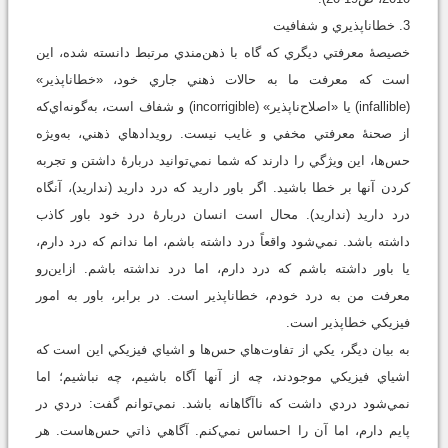
3. خطاناپذيري و شفافيت
خصيصۀ معرفتي ديگري كه گاه با ذهن‌مندي مرتبط دانسته شده، اين
است كه معرفت ما به حالات ذهني جاري خود، «خطاناپذير»
(infallible) يا «اصلاح‌ناپذير» (incorrigible) و شفاف است، به‌گونه‌اي‌که
از صحنۀ معرفتي مخفي و غايب نيست. رويدادهاي ذهني، به‌ويژه
حس‌ها، اين ويژگي را دارند كه شما نمي‌توانيد دربارۀ داشتن و تجربه
كردن آنها بر خطا باشيد. اگر باور داريد كه درد داريد (نداريد)، آنگاه
درد داريد (نداريد). محال است انسان دربارۀ درد خود باور كاذب
داشته باشد. نمي‌شود واقعاً درد داشته باشم، اما ندانم كه درد دارم،
يا باور داشته باشم كه درد دارم، اما درد نداشته باشم. ازاين‌رو
معرفت من به درد خودم، خطاناپذير است. در برابر، باور به امور
فيزيكي خطاپذير است.
به بيان ديگر، يكي از تفاوت‌هاي حس‌ها و اشياي فيزيكي اين است كه
اشياي فيزيكي موجودند، چه از آنها آگاه باشيم، چه نباشيم؛ اما
نمي‌شود دردي داشت كه ناآگاهانه باشد. نمي‌توانم گفت: دردي در
پايم دارم، اما آن را احساس نمي‌كنم. آگاهي ذاتي حس‌هاست. هر