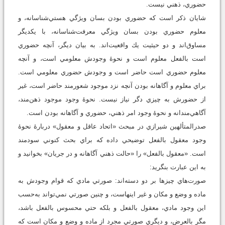
حضوري، ذهني نيست.
شايان ذكر است كه حضوري بودن بسان ويژگي هستي‌شناسانه، و
معلوم حضوري بودن بسان ويژگي معرفت‌شناسانه، با يکديگر
مساوق‌اند و دو حيثيت يك واقعيت‌اند. به بيان ديگر، آنچه حضوري
است بالفعل معلوم است و نحوۀ وجودش معلومي است، و آنچه
معلوم حضوري است حاضر است و وجودش حضوري معلومي است.
براي معلوم و آگاهانه بودن آنچه نزد موجود شعورمند حاضر است، غير
از حضورش به چيزي دگر نياز نيست. نحوۀ وجود موجود ذهن‌مند،
آگاهي‌مندانه و نحوۀ وجود امر ذهني، حضوري و آگاهانه بودن است.
صدرالمتألهين شيرازي در مبحث «اتحاد عاقل و معقول» دربارۀ نحوۀ
وجود معقول بالفعل توضيحي داده كه براي بحث کنوني سودمند
است. «معقول بالفعل» را «حالت ذهني آگاهانه و در جريان» بخوانيد و
به اين عبارت بنگريد:
صورت‌هاي چيزها بر دو دسته‌اند: صورتي مادي كه قوام وجودش به
ماده و وضع و مكان و غير اينهاست، و چنين صورتي نمي‌تواند به‌حسب
اين وجود مادي، معقول بالفعل و بلكه حتي محسوس بالفعل باشد،
مگر بالعرض، و ديگري صورتي مجرد از ماده و وضع و مكان است كه