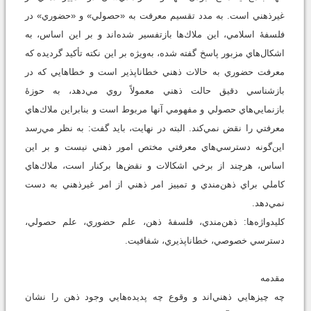
غيرذهني است. به مدد تقسيم معرفت به «حصولي» و «حضوري» در
فلسفۀ اسلامي، اين ملاك‌ها بازتفسير شده‌اند و بر اين اساس، به
اشكال‌هاي مزبور پاسخ گفته شده، به‌ويژه بر اين نكته تأكيد گرديده كه
معرفت حضوري به حالات ذهني خطاناپذير است و خطاهايي كه در
بازشناسي دقيق حالت ذهني معمولاً روي مي‌دهد، به حوزۀ
بازنمايي‌هاي حصولي و مفهومي آنها مربوط ‌است و بنابراين ملاك‌هاي
معرفتي را نقض نمي‌كند. البته در نهايت، بايد گفت: به نظر مي‌رسد
اين‌گونه دسترسي‌هاي معرفتي مختص امور ذهني نيست و بر اين
اساس، هرچند از برخي اشكالات و نقض‌ها بركنار است، ملاك‌هاي
كاملي براي ذهن‌مندي و تمييز امر ذهني از امر غيرذهني به دست
نمي‌دهد.
كليدواژه‌ها: ذهن‌مندي، فلسفۀ ذهن، علم حضوري، علم حصولي،
دسترسي خصوصي، خطاناپذيري، شفافيت.
مقدمه
چه چيزهايي ذهني‌اند و وقوع چه پديده‌هايي وجود ذهن‌ را نشان