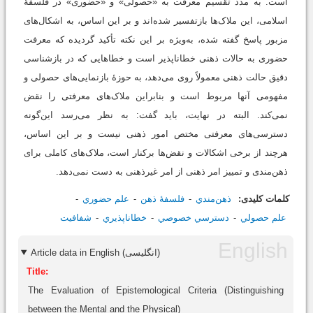
است. به مدد تقسیم معرفت به «حصولی» و «حضوری» در فلسفۀ
اسلامی، این ملاک‌ها بازتفسیر شده‌اند و بر این اساس، به اشکال‌های
مزبور پاسخ گفته شده، به‌ویژه بر این نکته تأکید گردیده که معرفت
حضوری به حالات ذهنی خطاناپذیر است و خطاهایی که در بازشناسی
دقیق حالت ذهنی معمولاً روی می‌دهد، به حوزۀ بازنمایی‌های حصولی و
مفهومی آنها مربوط ‌است و بنابراین ملاک‌های معرفتی را نقض
نمی‌کند. البته در نهایت، باید گفت: به نظر می‌رسد این‌گونه
دسترسی‌های معرفتی مختص امور ذهنی نیست و بر این اساس،
هرچند از برخی اشکالات و نقض‌ها برکنار است، ملاک‌های کاملی برای
ذهن‌مندی و تمییز امر ذهنی از امر غیرذهنی به دست نمی‌دهد.
کلمات کلیدی:
ذهن‌مندي
فلسفۀ ذهن
علم حضوري
علم حصولي
دسترسي خصوصي
خطاناپذيري
شفافيت
Article data in English (انگلیسی)
Title:
The Evaluation of Epistemological Criteria (Distinguishing
between the Mental and the Physical)