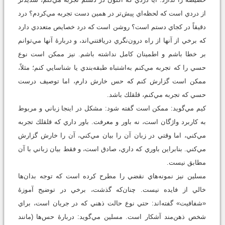
از دردي است كه لحظه‌اي پيش‌تر در همين دست تجربه مي‌كردم؟ درد
دقيقاً در كجاي دستم است؟ روشن است كه درد خصايص متعددي دارد
كه برخي از آنها از راه درون‌نگري دريافتني‌اند، و دربارۀ آنها مي‌توانم
بر خطا باشم و اطمينان كامل نداشته باشم. نيز ممكن است نوع
حسي را كه تجربه مي‌كنم به‌اشتباه طبقه‌بندي يا شناسايي كنم؛ مثلاً،
ممكن است گزارش كنم كه حس خارش دارم، اما توصيف درست
حسي كه تجربه مي‌كنم، قلقلك باشد.
كيم مي‌گويد: ممكن است گفته شود: مشكل در اينجا زباني و مربوط
به كاربرد واژگان است، نه باور و معرفت. باور داري كه قلقلك تجربه
مي‌كني، اما وقتي در زبان آن را بيان مي‌کني، آن را خارش گزارش
مي‌كني. بنابراين باوري كه داري، صادق است، و فقط بيان زباني با آن
مطابق نيست.
مسلين نيز نمونه‌هاي نقضي را مطرح كرده است كه توجه بدان‌ها
خالي از فايده نيست. چنان‌كه گذشت، برخي در توضيح آموزۀ
«شفافيت» گفته‌اند: حتي نوع حالت ذهني كه در جريان است، براي
شخص ذهن‌مند آشكار است. مسلين مي‌گويد: دربارۀ حس‌ها‌ (مانند