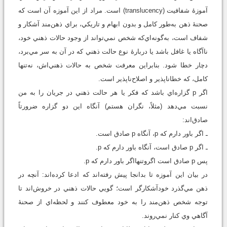
آموزۀ شفافيت (translucency) است. مراد از اين آموزه آن است كه
صحنۀ ذهن به‌طور كامل و بدون ابهام و تاريكي، براي ذهن‌مند آشكار و
شفاف است، به‌گونه‌اي‌که شخص نمي‌تواند از وجود حالات ذهني خود،
ناآگاه يا غافل باشد يا دربارۀ نوع حالت ذهني كه در آن به سر مي‌برد،
دچار خطا شود. بنابراين معرفت شخص به حالات ذهني‌اش، نه‌تنها
كامل، كه خطاناپذير و اصلاح‌ناپذير است.
اگر p گزاره‌اي باشد كه فكر يا هر حالت ذهني در جريان را به من
نسبت مي‌دهد (مثلاً، نگران هستم) آنگاه اين دو گزاره ضرورتاً
صادق‌اند:
ـ اگر باور دارم كه p،‌ آنگاه p صادق است.
ـ اگر p صادق است، آنگاه باور دارم كه p.
پس p‌ صادق است اگروتنهااگر باور دارم كه p.
در بيان اين آموزه تا بدانجا پيش رفته‌اند كه ادعا كرده‌اند: آنچه در
ذهن مي‌گذرد خودآشكارگر است؛ گويي حالات ذهني در خروش‌اند تا
توجه شخص ذهن‌مند را به خود معطوف كنند و لحظه‌اي از صحنۀ
آگاهي وي كنار نمي‌روند.