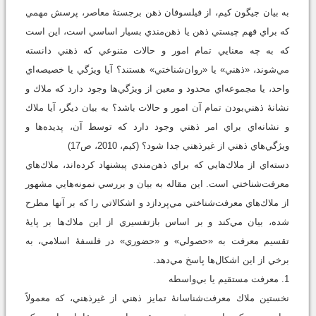
به بيان جيگون كيم، از فيلسوفان ذهن برجستۀ معاصر، پرسش مهمي
كه براي فهم چيستي ذهن يا ذهن‌مندي بسيار اساسي است، اين است
که به چه معنايي تمام امور و حالات متنوعي كه ذهني دانسته
مي‌شوند، «ذهني» يا «روان‌شناختي‌» هستند؟ آيا ويژگي يا خصيصه‌اي
واحد، يا مجموعه‌اي محدود و معين از ويژگي‌ها وجود دارد كه ملاك و
نشانۀ ذهني‌بودن تمام آن امور و حالات باشد؟ به بيان ديگر، آيا ملاك
و نشانه‌اي براي امر ذهني وجود دارد كه ‌توسط آن، پديده‌ها و
ويژگي‌هاي ذهني از غيرذهني جدا شود؟ (كيم، 2010، ص17)
دسته‌اي از ملاك‌هايي كه براي ذهن‌مندي پيشنهاد كرده‌اند، ملاك‌هاي
معرفت‌شناختي ‌است. اين مقاله به بيان و بررسي نمونه‌هايي مشهور
از ملاك‌هاي معرفت‌شناختي مي‌پردازد و اشكالاتي را كه بر آنها مطرح
شده، بيان مي‌كند و بر اساس بازتفسيري از اين ملاك‌ها بر پايۀ
تقسيم معرفت به «حصولي» و «حضوري» در فلسفۀ اسلامي، به
برخي از اين اشكال‌ها پاسخ مي‌دهد.
1. معرفت مستقيم يا بي‌واسطه
نخستين ملاك معرفت‌شناسانۀ تمايز ذهني از غيرذهني، كه معمولاً