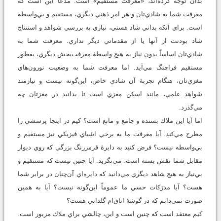
بدان توجه كرده‌اند، «معرفت مستقيم» است. مدعا اين است كه
معرفت شما به شادي‌تان و هر امر ذهني ديگري، مستقيم و بي‌واسطه
است. براي آنكه بداني شاد هستي، نيازي به بررسي شواهد و استنتاج
شاد بودنت از آنها يا از مقدماتي ديگر نداري. معرفت شما به
شادي‌تان اساساً بدون نياز به هيچ واسطۀ معرفت‌بخش ديگري، به‌طور
مستقيم فراچنگ مي‌آيد. اما معرفت شما به وضعيت نورون‌هاي
مغزي‌تان، هنگام تجربۀ آن شادي خاص، اين‌گونه نيست و نيازمند
شواهد علمي، مانند اسكن مغزي است تا بدانيد در مغزتان چه
مي‌گذرد.
اما آيا اين ملاك بسنده و جامع و مانع است؟ كيم در اينجا پرسشي را
مطرح مي‌كند: آيا معرفت ما به برخي اشياي فيزيكي نيز مستقيم و
بي‌واسطه نيست؟ فرض كنيد به دايرۀ قرمزرنگ بزرگي كه روي ديوار
مقابل شما نقش بسته است، مي‌نگريد. آيا چنين نيست كه مستقيم و
بي‌نياز به هيچ شاهد ديگري مي‌دانيد كه دايره‌اي آن‌چنان در برابر شما
هست؟ آيا مدرَكات حسي ما عموماً اين‌گونه نيست؟ آيا به همين
صورت نمي‌دانم كه در گوشۀ اتاق‌ام گلداني هست؟
كيم معتقد است كه چنين است و اين، چالشي براي ملاك مزبور است.