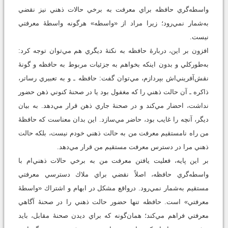
واسطه‌گري حافظه براي معرفت به برخي حالات ذهني نيز نقضي
به‌شمار نمي‌رود؛ زيرا مراد از «واسطه» هرگونه واسطۀ معرفتي
نيست.
افزون بر اين، دربارۀ حافظه به نكتۀ ديگري هم مي‌توان توجه كرد:
به‌طوركلي و بدون اينكه بخواهم به جزئيات مربوط به حافظه و گونۀ
نقش‌آفريني‌اش بپردازم، مي‌توان گفت: حافظه ـ و به تعبيري رساتر،
ذاكره ـ آن حالت ذهني را كه مغفول بود يا در صحنۀ كنوني ذهن حضور
نداشت، احضار مي‌كند و در صحنۀ جاري ذهن قرار مي‌دهد. به بيان
ديگر، آنچه را غايب بود، حاضر مي‌سازد. اين بدان معناست كه حافظۀ
من راه نامستقيم معرفت من به حالت ذهني خودم نيست، بلكه حالت
ذهني مرا در دسترس معرفت مستقيم من قرار مي‌دهد.
بر اين پايه، فعليت يافتن معرفت من به برخي حالات ذهني‌ام با
واسطه‌گري حافظه، اصلاً نقضي براي ملاك دسترسي معرفتي
مستقيم به‌شمار نمي‌رود. درواقع مشكل در ابهام و اشتراك «واسطۀ
معرفتي» است. حافظه تنها حضور حالت ذهني را در صحنۀ آگاهي
معرفتي فراهم مي‌كند؛ همان‌گونه كه براي ديدن صحنۀ مقابل، بايد