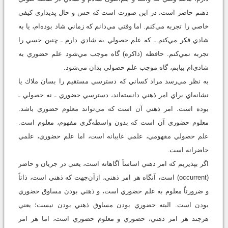
ذهنم حاضر است. در اين صورت است كه حس و حال پديداري كيفي
خاصي را تجربه مي‌كنم. اما وقتي مي‌دانم كه زماني شاد بوده‌ام، يا به
شادي فكر مي‌كنم ـ كه علم حصولي به شادي دارم ـ چنين حسي را
تجربه نمي‌كنم. حافظه (ذاكره) گاه موجب مي‌شود علم حضوري به
شادي‌ام بيابم، گاه موجب علم حصولي بدان مي‌شود.
به نظر مي‌رسد مراد كساني كه دسترسي مستقيم را بسان ملاك يا
نشانه‌اي براي امر ذهني دانسته‌اند، دسترسي حضوري ـ نه حصولي ـ
بوده است. امر ذهني آن است كه مي‌تواند معلوم حضوري باشد.
معلوم حضوري آن است كه بدون واسطه‌گري مفهوم، معلوم است.
علم حصولي مفهومي، علمي غايبانه است، اما علم حضوري، علمي
حاضرانه است.
اگر بپذيريم كه امر ذهني اساساً آگاهانه است، يعني در جريان و حاضر
(occurrent) است، آنگاه هر امر ذهني، ازآن‌‌جهت كه ذهني است، ذاتاً
و ضرورتاً معلوم به علم حضوري است، و ذهني بودن مساوق حضوري
بودن است. البته حضوري بودن مساوق ذهني بودن نيست؛ يعني
هرچند هر امر ذهني، حضوري و معلوم حضوري است، اما هر امر