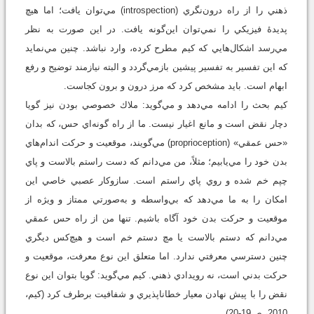
ذهني را از راه درون‌نگري (introspection) مي‌توان يافت؛ اما هيچ
پديدۀ فيزيكي را نمي‌توان اين‌گونه يافت. در اين صورت به نظر
مي‌رسد اشكال‌هايي كه كيم مطرح كرده، وارد نباشد. چنين مي‌نمايد
كه اين تفسير به تفسير پيشين بازمي‌گردد و البته نيازمند توضيح و رفع
ابهام است. بايد مشخص كرد كه مرز درون و برون كجاست.
كيم بحث را ادامه مي‌دهد و مي‌گويد: ملاك خصوصي بودن نيز گويا
دچار نقض است و مانع اغيار نيست. ما از راه گونه‌اي حس، كه بدان
«حس عمقي» (proprioception) مي‌گويند، موقعيت و حركت اندام‌هاي
بدن خود را مي‌يابيم؛ مثلاً، من مي‌دانم كه دست راستم بالاست و پاي
چپم خم ‌شده و روي پاي راستم است. سازوكار عصبي خاصي اين
امكان را به ما مي‌دهد كه بي‌واسطه و به‌صورتي ممتاز و ويژه از
موقعيت و حركت بدن خود آگاه باشيم. تنها من از راه حس عمقي
مي‌دانم كه دستم بالاست يا مچ دستم خم است و هيچ‌كس ديگري
چنين دسترسي معرفتي ندارد. اما متعلق اين نوع معرفت، موقعيت و
حركت بدني است، نه رويدادي ذهني. كيم مي‌گويد: گويا بتوان اين نوع
نقض را با پيش نهادن معيار خطاناپذيري و شفافيت برطرف كرد (كيم،
2010، ص19-20).