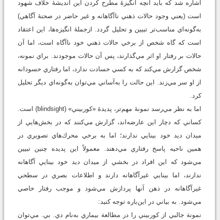
اشاره شد كه بايد آنچه انگيزۀ مطرح كردن اين انديشۀ خلاف شهود
است (يعني وجود حالات ذهني ناآگاهانه و غير حاضر در صحنۀ آگاهي)
به‌گونه‌اي مناسب‌تر تبيين و تحليل گردد. ازجملۀ انگيزه‌ها، اين اعتقاد
است كه گاه شخص از برخي حالات ذهني خود ناآگاه است، اما آن
حالات بر رفتار او اثر مي‌گذارند، پس آن حالات موجودند. براي نمونه،
شخص گزارش مي‌كند كه به كسي حسادت ندارد، اما رفتاري حسودانه
از او سر مي‌زند. اين حالت را به‌آساني مي‌توان به‌گونه‌اي ديگر تحليل
كرد.
اما به نظر مي‌رسد نمونۀ مهم‌تر، پديدۀ «كوربيني» (blindsight) است.
كساني كه دچار اين عارضه‌اند، گزارش مي‌كنند كه در بخش‌هايي از
ميدان ديد خود بينايي ندارند؛ اما به برخي محرك‌هاي تصويري در
همين ناحيه پاسخ رفتاري مي‌دهند. معمولاً اين پديده چنين تبيين
مي‌شود كه اين افراد در بخشي از ميدان ديد خود بينايي آگاهانه
ندارند، اما بينايي غيرآگاهانه دارند و اطلاعات بصري در سطحي
غيرآگاهانه در ذهن آنها پردازش مي‌شود و موجب رفتار خاصي
مي‌شود. به بياني در اين‌باره توجه کنيد:
نمونة جالبي از كوربيني را در مطالعة بيماري به‌نام دي. بي. مي‌توان