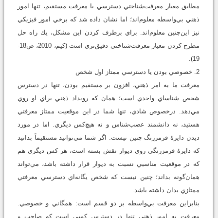
مطابق معيار معرفت‌شناختي دسترسي يا معرفت مستقيم، تنها امور
ذهني بي‌واسطه معلوم‌‌اند؛ اما نشان داده شد كه برخي امور فيزيكي
نيز اين‌چنين معلوم‌اند. براي برطرف كردن اين مشكل، يك راه ‌حل
مطرح كردن معيار معرفت‌شناختي دقيق‌تري است (كيم، 2010، ص18-
19).
2. خصوصي بودن يا دسترسي ممتاز اول شخص
معرفت ما به امر ذهني، افزون بر مستقيم بودن، تنها در دسترس
شخص شناساي واحدي است؛ همان كه رويداد ذهني براي او روي
مي‌دهد. درخصوص شادي، تنها شما در اين موقعيت ممتاز معرفتي
هستيد، نه دانشمند عصب‌شناس و نه هيچ‌كس ديگري. اما در مورد
ديدن دايرۀ قرمزرنگ چنين نيست. اگر شما مي‌توانيد مستقيماً بدانيد
كه دايرۀ قرمزرنگي روي ديوار نقش بسته است، هر كس ديگري هم
كه در موقعيت مناسبي نسبت به ديوار قرار داشته باشد، مي‌تواند
همان‌گونه بداند؛ چنين نيست كه شخص يگانه‌اي دسترسي معرفتي
ممتازي بدان داشته باشد.
بنابراين معرفت بي‌واسطه بر دو قسم است: همگاني و خصوصي.
معرفت به امور ذهني تنها در دسترس كسي است كه صاحب و