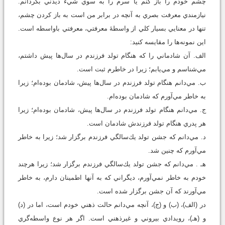
چشم خودم را باز كنم يا سرم را به سوي شيء ديدني بگردانم.
نيازمندي معرفت بصري به آنچه در برابر من است به باز كردن چشم،
تنها در معنايي بسيار كلي از واسطۀ معرفتي، معرفتي باواسطه است.
اين نمونه‌ها را مقايسه كنيد:
الف. آن شادماني را كه هنگام تولد فرزندم در سال‌ها پيش داشتم،
مي‌شناسم و مي‌يابم؛ زيرا در خاطرم ثبت است.
ب. مي‌دانم هنگام تولد فرزندم در سال‌ها پيش، شادمان بوده‌ام؛ زيرا
به خاطر مي‌آورم كه شادمان بوده‌ام.
ج. مي‌دانم هنگام تولد فرزندم در سال‌ها پيش، شادمان بوده‌ام؛ زيرا
هر پدري هنگام تولد فرزندش شادمان است.
د. مي‌دانم كه جشن تولد يك‌سالگي فرزندم برگزار شد؛ زيرا به خاطر
مي‌آورم كه چنين شد.
هـ . مي‌دانم كه جشن تولد يك‌سالگي فرزندم برگزار شد؛ زيرا هرچند
خودم به خاطر نمي‌آورم، ديگراني كه به آنها اطمينان دارم، به خاطر
مي‌آورند كه آن جشن برگزار شده است.
در (الف)، (ب) و (ج)، آنچه مي‌دانم حالت ذهني خودم است، اما در (د)
و (هـ)، رويدادي بيروني و غيرذهني است. اگر هر نوع واسطه‌گري