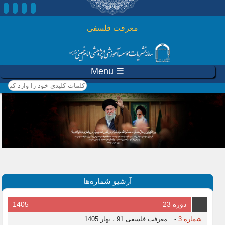
رفتن به محتوای اصلی
معرفت فلسفی
☰ Menu
کلمات کلیدی خود را وارد
کنید
آرشیو شماره‌ها
دوره 23
1405
شماره 3
-
معرفت فلسفی 91 ، بهار 1405