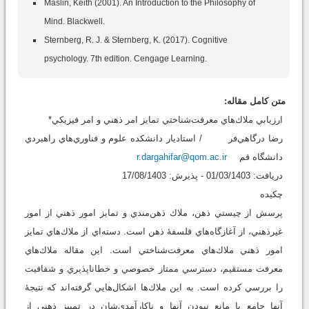
Maslin, Keith (2001). An Introduction to the Philosophy of
Mind. Blackwell.
Sternberg, R. J. & Sternberg, K. (2017). Cognitive
psychology. 7th edition. Cengage Learning.
متن کامل مقاله:
ارزيابي ملاك‌هاي معرفت‌شناختي تمايز امر ذهني و امر فيزيكي*
رضا درگاهي‌فر / استاديار دانشکده علوم و فناوري‌هاي راهبردي
دانشگاه قم
r.dargahifar@qom.ac.ir
دريافت: 01/03/1403 - پذيرش: 17/08/1403
چكيده
پرسش از چيستي ذهن، ملاك ذهن‌مندي و تمايز امور ذهني از امور
غيرذهني، از آغازگاه‌هاي فلسفۀ ذهن است. دسته‌اي از ملاك‌هاي تمايز
امور ذهني ملاك‌هاي معرفت‌شناختي است. اين مقاله ملاك‌هاي
معرفت مستقيم، دسترسي ممتاز خصوصي و خطاناپذيري و شفافيت
را بررسي کرده‌ است. به اين ملاك‌ها اشكال‌هايي گرفته‌اند كه نتيجۀ
آنها جامع يا مانع نبودن آنها و ناكارآمدي‌شان در تمييز ذهني از