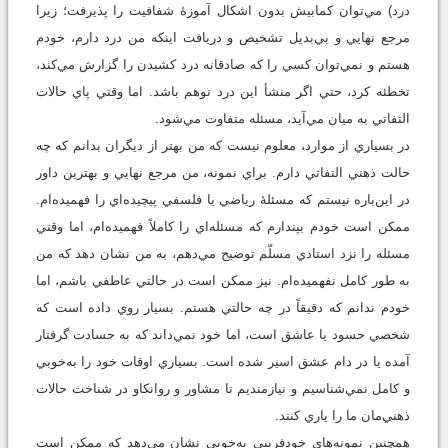
درد) مي‌توان كمابيش بدون اشكال آموزۀ شفافيت را پذيرفت؛ زيرا
مرجع نهايي و بي‌بديل تشخيص و دريافت اينكه من درد دارم، خودم
هستم و نمي‌توان كسي را كه صادقانه درد كشيدن را گزارش مي‌كند،
تخطئه كرد، حتي اگر منشأ اين درد توهم باشد. اما وقتي پاي حالات
التفاتي به ميان مي‌آيد، مسئله متفاوت مي‌شود.
در بسياري از موارد، معلوم نيست كه من بهتر از ديگران بدانم كه چه
حالت ذهني التفاتي دارم. براي نمونه، من مرجع نهايي و بهترين داور
در اين‌باره نيستم كه مسئلۀ رياضي يا فلسفي پيچيده‌اي را فهميده‌ام.
ممكن است خودم بپندارم كه مسئله‌اي را كاملاً فهميده‌ام، اما وقتي
مسئله را نزد استادي مسلّم توضيح مي‌دهم، به من نشان دهد كه من
به طور کامل نفهميده‌ام. نيز ممكن است در حالتي عاطفي باشم، اما
خودم ندانم كه دقيقاً در چه حالتي هستم. بسيار روي داده است كه
شخصي حسود يا عاشق است، اما خود نمي‌داند كه به حسادت گرفتار
آمده يا در دام عشق اسير شده است. بسياري اوقات خود را به‌خوبي
و كامل نمي‌شناسيم و نيازمنديم تا مشاور و روانكاو در شناخت حالات
ذهني‌مان ما را ياري كنند.
همچنين نمونه‌هاي خودفريبي به‌خوبي نشان مي‌دهد كه ممكن است