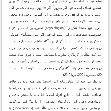
«شفافيت» نقطۀ مقابل خطاناپذيري است. حالت يا رويداد m براي
شخص شفاف است، تنها اگر ضرورتاً اگر m روي مي‌دهد، شخص آگاه
است و مي‌داند كه m روي مي‌دهد. بر اين اساس، وجود درد مخفي
بي‌معناست. لازمۀ خطاناپذيري باور دربارۀ درد اين است كه تحقق درد
بدون هيچ منشأ تنکردي (physiological) تصورپذير است و لازمۀ
خصوصيت شفافيت درد اين است كه حتي اگر تمام منشأهاي فيزيكي
و تنکردي درد حاضر باشند، اگر از درد آگاه نباشم، درد ندارم. بسيار
روي مي‌دهد كه كسي به‌رغم آسيب شديد بدني، دردي را تجربه
نمي‌كند؛ مثلاً، در گرماگرم مبارزه يا مسابقه است يا چيزي تمام صحنۀ
توجه او را به خود معطوف كرده است. بر اين اساس، آنچه در ذهن
روي مي‌دهد، نمي‌تواند آگاهي‌گريز و مخفي باشد (كيم، 2010، ص19-
20؛ مسلين، 2001، ص21-22).
به نظر مي‌رسد اين ملاك، مانع اغيار است؛‌ يعني هيچ رويداد و حالت
فيزيكي اين‌چنين نيست كه معرفت بدان خطاناپذير و همراه با
شفافيت باشد. اما آيا جامع افراد است؟ آيا همه يا بيشتر حالات و
رويدادهاي ذهني اين ويژگي‌هاي معرفتي را دارند؟ كيم مي‌گويد:
به‌روشني چنين نيست و حالات ذهني ناآگاهانه (unconscious) يا