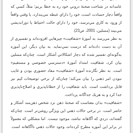
عامدانه در شناخت صحنۀ دروني خود ره به خطا بريم؛ مثلاً، كسي كه
واقعاً دچار حسادت است، خود را داراي غبطه مي‌پندارد، يا وقتي واقعاً
از ورود به كاري مي‌ترسد، خود را داراي حالت احتياط يا دورانديشي
مي‌بيند (مسلين، 2001، ص23).
به نظر مي‌رسد به آموزۀ «شفافيت» چيزهايي افزوده‌اند و تفسيري از
آن به دست داده‌اند كه درست نمي‌نمايد. به بيان ديگر، اين آموزه
به‌گونه‌اي تفسير شده كه دچار اشكالاتي آشكار است. چنان‌كه مسلين
بيان كرد، شفافيت امتداد آموزۀ «دسترسي خصوصي و مستقيم»
است. به نظر نگارنده آموزۀ «شفافيت» مفاد حضوري بودن و غايب
نبودن امر ذهني را بيان مي‌كند؛ چنان‌كه از برخي توضيحات كيم نيز
قابل برداشت است. بايد شفافيت را از خطاناپذيري و اصلاح‌ناپذيري
جدا كرد و به هريك جداگانه پرداخت.
«شفافيت» بدان معناست كه صحنۀ ذهن نزد شخص ذهن‌مند آشكار و
حاضر است. در برخي حالات ذهني اين ويژگي روشن‌تر است. چنان‌كه
گفته‌اند، دردي كه آگاهانه نباشد، موجود نيست. اما مشكلي كه معمولاً
در برابر اين آموزه مطرح كرده‌اند، وجود حالات ذهني ناآگاهانه است.