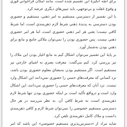
براي آنچه انگيزۀ اين تقسيم شده است، مانند امكان فراخواني فوري
و وقوع غفلت و بي‌توجهي، بايد تبيين‌هاي ديگري عرضه كرد.
با اين تفسير از دسترسي مستقيم به امر ذهني، مستقيم و حضوري
بودن دسترسي به پديدۀ ذهني شرط لازم ذهن‌مندي است، اما شرط
كافي نيست؛ يعني هر امر ذهني حضوري است، اما هر امر حضوري
ذهني نيست. پس حضوري بودن را نمي‌توان ملاكي جامع و مانع براي
ذهني بودن به‌شمار آورد.
بر پايۀ اين تفسير مي‌توان اشكال كيم به مانع اغيار بودن اين ملاك را
نيز بررسي كرد. كيم مي‌گفت: معرفت بصري به اشياي خارجي نيز
مستقيم است. اگر مستقيم بودن به‌‌معناي معلوم حضوري بودن باشد،
نزد كساني كه معرفت‌هاي حسي را حضوري نمي‌دانند اين اشكال وارد
نيست. نزد آنان كه معرفت‌هاي حسي را حضوري مي‌دانند، اين اشكال
وارد است و درواقع تأكيد است بر اينكه حضوري بودن تنها شرط لازم
ذهن‌مندي است، نه شرط كافي آن. به نظر مي‌رسد در هر حال
دسترسي مستقيم خصوصي را نمي‌توان شرط لازم و كافي ذهن‌مندي
دانست و ملاك كامل ذهن‌مندي تلقي كرد.
شايد مراد از «دسترس‌پذيري مستقيم خصوصي» اين باشد كه امر