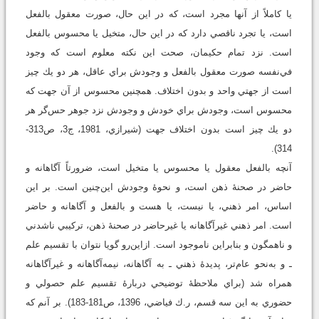
يا كاملاً از آنها مجرد است، كه در اين ‌حال، صورت معقول بالفعل
است، يا تجرد ناقصي دارد كه در اين ‌حال، متخيل يا محسوس بالفعل
است. نزد تمام حكيمان، صحت اين نكته معلوم است كه وجود
في‌نفسه صورت معقول بالفعل و وجودش براي عاقل، هر دو يك چيز
است از جهتي واحد و بدون اختلاف. همچنين محسوس از آن‌ جهت كه
محسوس است، وجودش براي خودش و وجودش نزد جوهر حس‌گر هر
دو يك چيز است بدون اختلاف جهت (شيرازي، 1981، ج3، ص313-
314).
آنچه بالفعل معقول يا محسوس يا متخيل است، ضرورتاً آگاهانه و
حاضر در صحنۀ ذهن است، و نحوۀ وجودش اين‌چنين است. بر اين
اساس، امر ذهني، يا نيست، يا هست و بالفعل و آگاهانه و حاضر
است. امر ذهني غيرآگاهانه يا غيرحاضر در صحنۀ ذهن، تركيبي ناشدني
و ناهمگون و بنابراين ناموجود است. ازاين‌رو گويا نتوان با تقسيم علم
ـ و به‌نحو عام‌تر، پديدۀ ذهني ـ به آگاهانه، نيمه‌آگاهانه و غيرآگاهانه
همراه شد (براي ملاحظۀ توضيحي دربارۀ تقسيم علم حصولي و
حضوري به اين سه قسم، ر.ك فياضي، 1396، ص181-183). بر آنم که