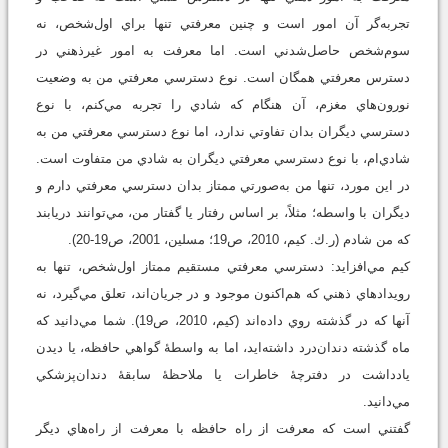
تجربه‌گر آن امور است و چنين معرفتي تنها براي اول‌شخص، نه
سوم‌شخص حاصل‌شدني است. اما معرفت به امور غيرذهني در
دسترس معرفتي همگان است. نوع دسترسي معرفتي من به وضعيت
نورون‌هاي مغزم، آن‌ هنگام كه شادي را تجربه مي‌كنم، با نوع
دسترسي ديگران بدان تفاوتي ندارد، اما نوع دسترسي معرفتي من به
شادي‌ام، با نوع دسترسي معرفتي ديگران به شادي من متفاوت است.
در اين مورد، تنها من به‌صورتي ممتاز بدان دسترسي معرفتي دارم و
ديگران با واسطه؛ مثلاً، بر اساس رفتار يا گفتار من، مي‌توانند دريابند
كه من شادم (ر.ك. كيم، 2010، ص19؛ مسلين، 2001، ص19-20).
كيم مي‌افزايد: دسترسي معرفتي مستقيم ممتاز اول‌شخص، تنها به
رويدادهاي ذهني كه هم‌اكنون موجود و در جريان‌اند، تعلق مي‌گيرد، نه
آنها كه در گذشته روي داده‌اند (كيم، 2010، ص19). شما مي‌دانيد كه
ماه گذشته دندان‌درد داشته‌ايد، اما به واسطۀ گواهي حافظه، يا ديدن
يادداشت در دفترچۀ خاطرات يا ملاحظۀ سابقۀ دندان‌پزشكي
مي‌دانيد.
گفتني است که معرفت از راه حافظه با معرفت از راه‌هاي ديگر