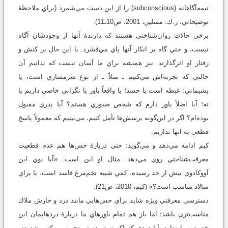
نيمه‌آگاهانه‌ (subconscious) را از اين دست مي‌شمرد (براي ملاحظۀ
توضيحاتي، ر.ك. مسلين، 2001، ص10ـ11).
برخي حالات روان‌شناختي هستند كه دارندۀ آنها از وجودشان آگاه
نيست، و حتي گاه بر انكار آنها پاي مي‌فشرد. با اين ‌حال بر كنش و
رفتار او اثرگذارند. نيز هميشه براي ما آسان نيست كه بدانيم آن
حالتي كه تجربه‌اش مي‌كنيم ـ مثلاً ـ از نوع شرمساري است، يا
پشيماني؛ غبطه است يا حسد؛ يا واقعاً باور يا نگراني خاصي داريم يا
نه؛ آيا اصلاً باور دارم كه شخص صبوري هستم؟ آيا پدري مقبول
بوده‌ام؟ اگر در اين‌‌گونه پرسش‌ها تأمل كنيم، مي‌بينيم كه معمولاً پاسخ
قطعي به آنها نداريم.
كيم ادامه مي‌دهد و مي‌گويد: حتي دربارۀ حس‌ها هم عدم قطعيت
معرفت‌شناختي روي مي‌دهد. مثال او اين است: «آيا بوي اين
آووكادوي بيش از حد رسيده، كمي شبيه تخم‌مرغ فاسد است، يا براي
سالاد مناسب است؟» (كيم، 2010، ص21).
دسترسي معرفتي ويژه شايد براي حس‌هايي مانند درد و خارش ملاك
مناسب‌تري باشد؛ اما باز هم تمام باورهاي ما دربارۀ دردهايمان اين
خصيصه را ندارد. آيا دردي كه اكنون در دستم تجربه مي‌كنم، شديدتر