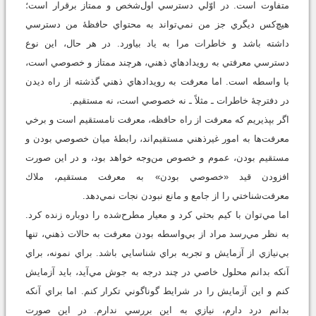
متفاوت است. در اوّلي دسترسي اول‌شخص و ممتاز برقرار است؛
هيچ‌كس ديگري جز من نمي‌تواند به محتواي حافظۀ من دسترسي
داشته باشد و خاطرات مرا به ياد بياورد. در هر حال، اين نوع
دسترسي معرفتي به رويدادهاي ذهني، هرچند ممتاز و خصوصي است،
با واسطه است. اما معرفت به رويدادهاي ذهني گذشته از راه ديدن
در دفترچۀ خاطرات ـ مثلاً ـ نه خصوصي است، نه مستقيم.
اگر بپذيريم كه معرفت از راه حافظه، معرفت نامستقيم است و برخي
معرفت‌ها به امور غيرذهني مستقيم‌اند، رابطۀ ميان خصوصي بودن و
مستقيم بودن، عموم و خصوص من‌وجه خواهد بود، و در اين صورت
افزودن قيد «خصوصي بودن» به معرفت مستقيم، ملاك
معرفت‌شناختي را از جامع و مانع نبودن نجات نمي‌دهد.
اما مي‌توان با كيم بحثي كرد و معيار مطرح‌شده را دوباره زنده کرد.
به نظر مي‌رسد مراد از بي‌واسطه بودن معرفت به حالات ذهني، تنها
بي‌نيازي از آزمايش و تجربه براي شناسايي باشد. براي نمونه، براي
آنكه بدانم محلول خاصي در چند درجه به جوش مي‌آيد، بايد آزمايش
كنم و اين آزمايش را در شرايط گوناگوني تكرار کنم. اما براي آنكه
بدانم درد دارم، نيازي به اين بررسي ندارم. در اين صورت