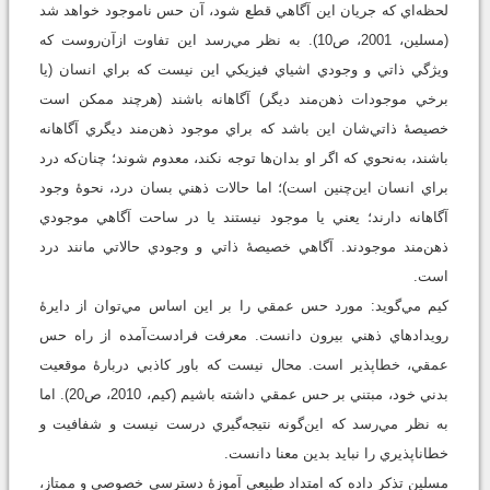
لحظه‌اي كه جريان اين آگاهي قطع شود، آن حس ناموجود خواهد شد
(مسلين، 2001، ص10). به نظر مي‌رسد اين تفاوت ازآن‌روست كه
ويژگي ذاتي و وجودي اشياي فيزيكي اين نيست كه براي انسان (يا
برخي موجودات ذهن‌مند ديگر) آگاهانه باشند (هرچند ممكن است
خصيصۀ ذاتي‌شان اين باشد كه براي موجود ذهن‌مند ديگري آگاهانه
باشند، به‌نحوي كه اگر او بدان‌ها توجه نكند، معدوم شوند؛ چنان‌كه درد
براي انسان اين‌چنين است)؛ اما حالات ذهني بسان درد، نحوۀ وجود
آگاهانه دارند؛ يعني يا موجود نيستند يا در ساحت آگاهي موجودي
ذهن‌مند موجودند. آگاهي خصيصۀ ذاتي و وجودي حالاتي مانند درد
است.
كيم مي‌گويد: مورد حس عمقي را بر اين اساس مي‌توان از دايرۀ
رويدادهاي ذهني بيرون دانست. معرفت فرادست‌آمده از راه حس
عمقي، خطاپذير است. محال نيست كه باور كاذبي دربارۀ موقعيت
بدني خود، مبتني بر حس عمقي داشته باشيم (كيم، 2010، ص20). اما
به نظر مي‌رسد كه اين‌گونه نتيجه‌گيري درست نيست و شفافيت و
خطاناپذيري را نبايد بدين معنا دانست.
مسلين تذكر داده كه امتداد طبيعي آموزۀ دسترسي خصوصي و ممتاز،