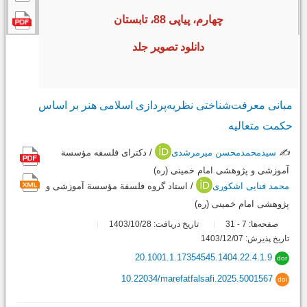
چهارم، پیاپی 88، تابستان
دانلود تصویر جلد
مبانی معرفت‌شناختی نظریه‌پردازی اسلامی هنر بر اساس
حکمت متعالیه
✍️
سیدمحمدمحسن میرمرشدی
/ دکترای فلسفه مؤسسة
آموزشی و پژوهشی امام خمینی (ره)
محمد فنایی اشکوری
/ استاد گروه فلسفة مؤسسة آموزشی و
پژوهشی امام خمینی (ره)
صفحه‌ها:
7
31
تاریخ دریافت: 1403/10/28
-
تاریخ پذیرش: 1403/12/07
20.1001.1.17354545.1404.22.4.1.9
dor
10.22034/marefatfalsafi.2025.5001567
doi