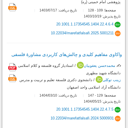
پژوهشی امام خمینی (ره)
صفحه‌ها:
109
128
تاریخ دریافت: 1403/07/17
-
تاریخ پذیرش: 1403/10/19
20.1001.1.17354545.1404.22.4.6.4
dor
10.22034/marefatfalsafi.2025.5001211
doi
واکاوی مفاهیم کلیدی و چالش‌های کاربردی مشاورۀ فلسفی
✍️
محمدحسن یعقوبیان
/ استادیار گروه فلسفه و کلام اسلامی
دانشگاه شهید مطهری
زینب توکلی
/ دانشجوی دکتری فلسفة تعلیم و تربیت و مدرس
دانشگاه آزاد اسلامی واحد اصفهان
صفحه‌ها:
129
147
تاریخ دریافت: 1404/03/10
-
تاریخ پذیرش: 1404/05/15
20.1001.1.17354545.1404.22.4.7.5
dor
10.22034/marefatfalsafi.2024.5000931
doi