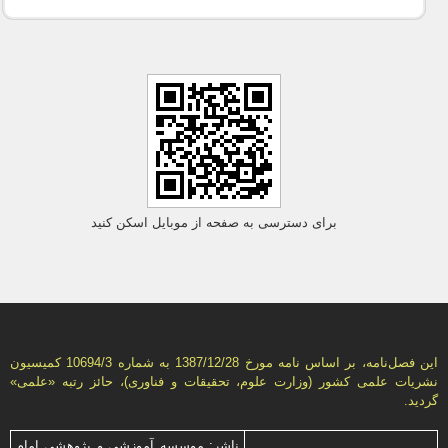
برای دسترسی به صفحه از موبایل اسکن کنید
این فصل‌نامه، بر اساس نامه مورخ 1387/12/28 به شماره 10694/3 كمیسیون
نشریات علمی كشور (وزارت علوم، تحقیقات و فناوری)، حائز رتبه «علمی»
گردید.
ناشر: موسسه آموزشی و پژوهشی امام