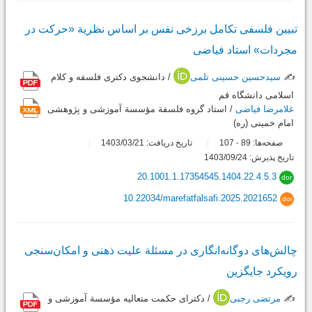
تبیین فلسفی تکامل برزخی نفس بر اساس نظریة «حرکت در
مجردات» استاد فیاضی
✍️
سیدحسین حسینی تلمی
/ دانشجوی دکتری فلسفه و کلام
اسلامی دانشگاه قم
غلامرضا فیاضی
/ استاد گروه فلسفة مؤسسة آموزشی و پژوهشی
امام خمینی (ره)
صفحه‌ها:
89
107
تاریخ دریافت: 1403/03/21
-
تاریخ پذیرش: 1403/09/24
20.1001.1.17354545.1404.22.4.5.3
dor
10.22034/marefatfalsafi.2025.2021652
doi
چالش‌های دوگانه‌انگاری در مسئلة علیت ذهنی و امکان‌سنجی
رویکرد جایگزین
✍️
مرتضی رجبی
/ دکترای حکمت متعالیه مؤسسة آموزشی و