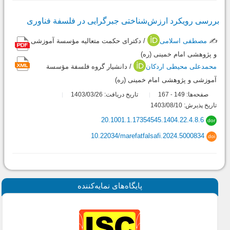
بررسی رویکرد ارزش‌شناختی جبرگرایی در فلسفة فناوری
✍️
مصطفی اسلامی
/ دکترای حکمت متعالیه مؤسسة آموزشی
و پژوهشی امام خمینی (ره)
محمدعلی محیطی اردکان
/ دانشیار گروه فلسفة مؤسسة
آموزشى و پژوهشى امام خمینى (ره)
صفحه‌ها:
149
167
تاریخ دریافت: 1403/03/26
-
تاریخ پذیرش: 1403/08/10
20.1001.1.17354545.1404.22.4.8.6
dor
10.22034/marefatfalsafi.2024.5000834
doi
پايگاه‌های نمايه‌كننده