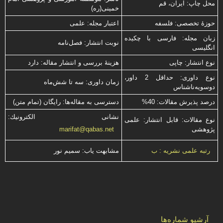
محل چاپ: ایران، قم
خمینی(ره)
حوزۀ تخصصی: فلسفه
اعتبار مجله: علمی
زبان مجله: فارسی با چكیده
نوبت انتشار: فصل‌نامه
انگلیسی
نوع انتشار: چاپی
هزینۀ بررسی و انتشار مقاله: دارد
نوع داوری: حداقل 2 داور،
زمان داوری: سه تا شش‌ماه
دوسویه‌ناشناس
درصد پذیرش مقالات: 40%
دسترسی به مقاله‌ها: رایگان (تمام متن)
نشانی الكترونیك:
نوع مقالات: قابل انتشار: علمی
پژوهشی
marifat@qabas.net
مشابهت ياب: سميم نور
رتبه علمی نشریه : ب
آرشیو شماره‌ها