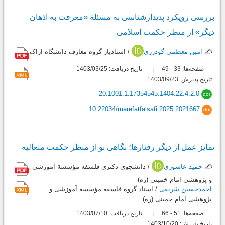
بررسی رویکرد پدیدارشناسی به مسئلة «معرفت به اذهان
دیگر» از منظر حکمت اسلامی
✍️
امین معظمی گودرزی
/ استادیار گروه معارف دانشگاه اراک
صفحه‌ها:
33
49
تاریخ دریافت: 1403/03/25
-
تاریخ پذیرش: 1403/09/23
20.1001.1.17354545.1404.22.4.2.0
dor
10.22034/marefatfalsafi.2025.2021667
doi
تمایز عمل از دیگر رفتارها؛ نگاهی نو از منظر حکمت متعالیه
✍️
حمید عاشوری
/ دانشجوی دکتری فلسفه مؤسسة آموزشی
و پژوهشی امام خمینی (ره)
احمدحسین شریفی
/ استاد گروه فلسفه مؤسسة آموزشی و
پژوهشی امام خمینی (ره)
صفحه‌ها:
51
66
تاریخ دریافت: 1403/07/10
-
تاریخ پذیرش: 1403/10/20