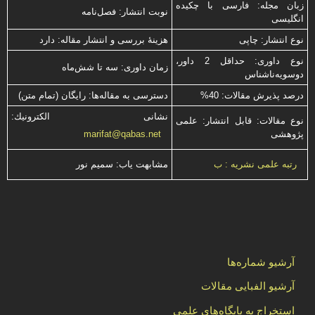
زبان مجله: فارسی با چكیده
نوبت انتشار: فصل‌نامه
انگلیسی
نوع انتشار: چاپی
هزینۀ بررسی و انتشار مقاله: دارد
نوع داوری: حداقل 2 داور،
زمان داوری: سه تا شش‌ماه
دوسویه‌ناشناس
درصد پذیرش مقالات: 40%
دسترسی به مقاله‌ها: رایگان (تمام متن)
نشانی الكترونیك:
نوع مقالات: قابل انتشار: علمی
پژوهشی
marifat@qabas.net
مشابهت ياب: سميم نور
رتبه علمی نشریه : ب
آرشیو شماره‌ها
آرشیو الفبایی مقالات
استخراج به پایگاه‌های علمی