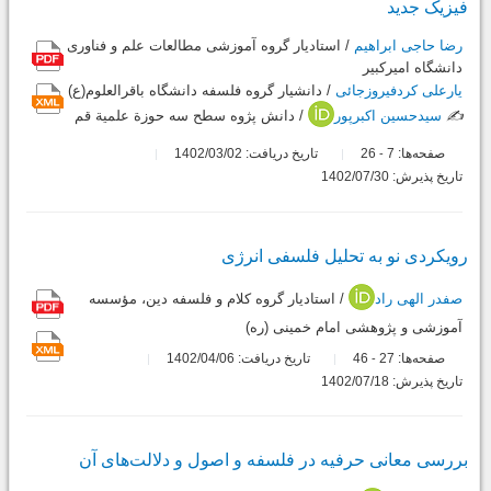
فیزیک جدید
رضا حاجی ابراهیم
/ استادیار گروه آموزشی مطالعات علم و فناوری
دانشگاه امیرکبیر
یارعلی کردفیروزجائی
/ دانشیار گروه فلسفه دانشگاه باقرالعلوم(ع)
✍️
سیدحسین اکبرپور
/ دانش پژوه سطح سه حوزة علمیة قم
صفحه‌ها:
7
26
تاریخ دریافت: 1402/03/02
-
تاریخ پذیرش: 1402/07/30
رویکردی نو به تحلیل فلسفی انرژی
صفدر الهی راد
/ استادیار گروه کلام و فلسفه دین، مؤسسه
آموزشی و پژوهشی امام خمینی (ره)
صفحه‌ها:
27
46
تاریخ دریافت: 1402/04/06
-
تاریخ پذیرش: 1402/07/18
بررسی معانی حرفیه در فلسفه و اصول و دلالت‌های آن