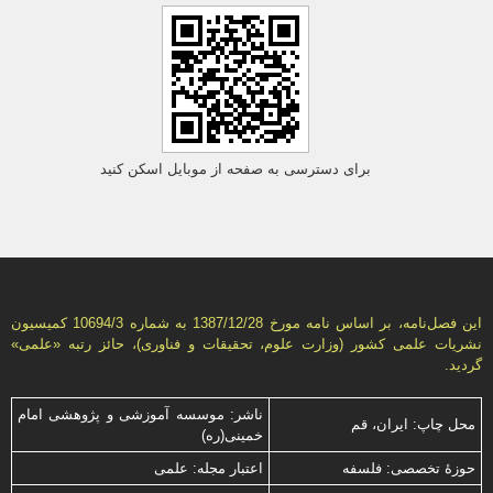
برای دسترسی به صفحه از موبایل اسکن کنید
این فصل‌نامه، بر اساس نامه مورخ 1387/12/28 به شماره 10694/3 كمیسیون
نشریات علمی كشور (وزارت علوم، تحقیقات و فناوری)، حائز رتبه «علمی»
گردید.
ناشر: موسسه آموزشی و پژوهشی امام
محل چاپ: ایران، قم
خمینی(ره)
حوزۀ تخصصی: فلسفه
اعتبار مجله: علمی