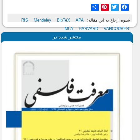
Share
Pinterest
Twitter
Facebook
شیوه ارجاع به این مقاله:
APA
BibTeX
Mendeley
RIS
MLA
HARVARD
VANCOUVER
منتشر شده در