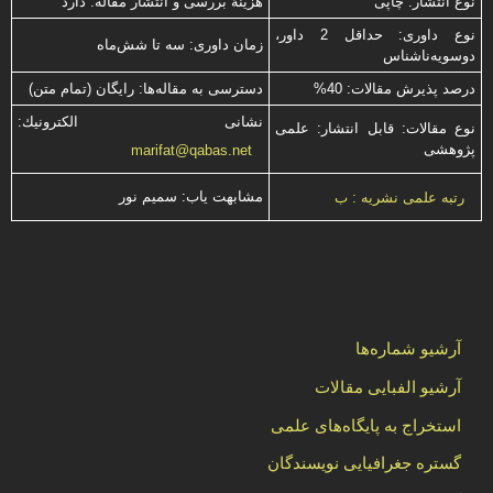
نوع انتشار: چاپی
هزینۀ بررسی و انتشار مقاله: دارد
نوع داوری: حداقل 2 داور،
زمان داوری: سه تا شش‌ماه
دوسویه‌ناشناس
درصد پذیرش مقالات: 40%
دسترسی به مقاله‌ها: رایگان (تمام متن)
نشانی الكترونیك:
نوع مقالات: قابل انتشار: علمی
پژوهشی
marifat@qabas.net
مشابهت ياب: سميم نور
رتبه علمی نشریه : ب
آرشیو شماره‌ها
آرشیو الفبایی مقالات
استخراج به پایگاه‌های علمی
گستره جغرافیایی نویسندگان