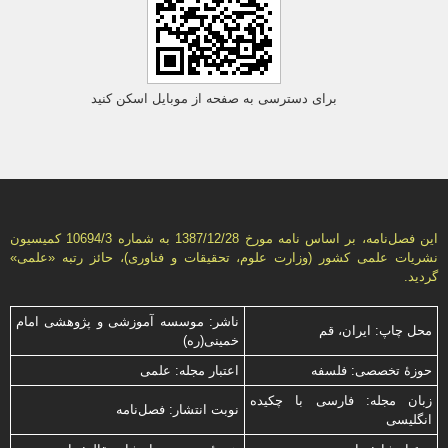
برای دسترسی به صفحه از موبایل اسکن کنید
این فصل‌نامه، بر اساس نامه مورخ 1387/12/28 به شماره 10694/3 كمیسیون
نشریات علمی كشور (وزارت علوم، تحقیقات و فناوری)، حائز رتبه «علمی»
گردید.
ناشر: موسسه آموزشی و پژوهشی امام
محل چاپ: ایران، قم
خمینی(ره)
حوزۀ تخصصی: فلسفه
اعتبار مجله: علمی
زبان مجله: فارسی با چكیده
نوبت انتشار: فصل‌نامه
انگلیسی