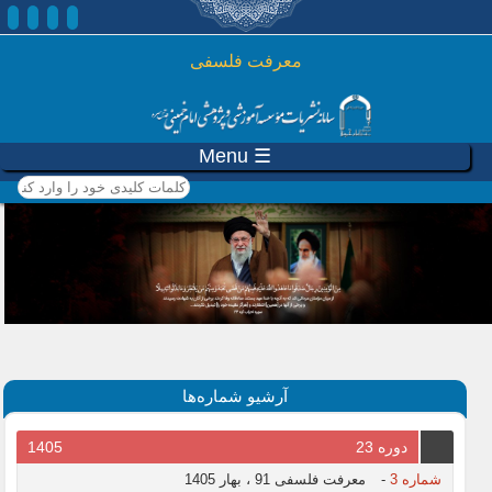
رفتن به محتوای اصلی
معرفت فلسفی
☰ Menu
کلمات کلیدی خود را وارد
کنید
آرشیو شماره‌ها
دوره 23
1405
شماره 3
-
معرفت فلسفی 91 ، بهار 1405