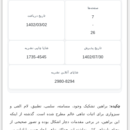
صفحه‌ها
تاریخ دریافت
7
1402/03/02
-
26
تاریخ پذیرش
شاپا چاپی نشریه
1735-4545
1402/07/30
شاپای آنلاین نشریه
2980-8294
چکیده:
براهین تشکیک وجود، مسامته، سلمی، تطبیق، لام الفی و
سبزواری برای اثبات تناهی عالم مطرح شده است. گذشته از اینکه
این براهین، در برخی مقدمات دچار اشکال بوده و تصور صحیحی از
معنای نامتناهی کمّی نداشته اند، حداکثر تناهی ابعاد جسم را اثبات می