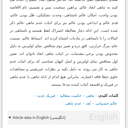
کنند نه تناهی ابعاد عالم. براهین سنخیت، سبر و تقسیم، تام الافاضه
بودن واجب، امکان عالم نامتناهی، وحدت تشکیکی، ظل بودن عالم،
قدم عالم و ابداعی بودن عالم نیز برای اثبات عدم تناهی عالم ذکر
شده است. این ادله دچار مغالطه اشتراک لفظ هستند و نامتناهی در
کمالات را با نامتناهی در مادیات اشتباه کرده اند. انبساط عالم، نسبیت
عام، مرگ حرارتی، افق ذره و تعبیر دوم متناقض نمای اولبرس به دلیل
مخدوش بودن برخی مقدمات، در اثبات تناهی ابعاد ناتوان اند. تعبیر
اول متناقض نمای اولبرس و اصل کیهان شناسی که برای اثبات عدم
تناهی به کار می روند، به دلیل تکیه بر نظرات غیریقینی و مشاهدات
حاوی خطا فاقد اعتبارند. بنابراین هیچ کدام از ادله تناهی یا عدم تناهی
در فیزیک و فلسفه اثبات کننده مدعا نیستند.
کلمات کلیدی:
تناهی
حکمت متعالیه
فیزیک جدید
عالم جسمانی
بُعد
عدم تناهی
Article data in English (انگلیسی)