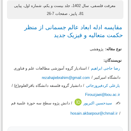
معرفت فلسفی، سال 1402، جلد بیست و یکم، شماره اول، پیاپی
81، پاییز
، صفحات 7-26
مقایسه ادله ابعاد عالم جسمانی از منظر
حکمت متعالیه و فیزیک جدید
نوع مقاله:
پژوهشی
نویسندگان:
رضا حاجی ابراهیم
/ استادیار گروه آموزشی مطالعات علم و فناوری
دانشگاه امیرکبیر /
rezahajiebrahim@gmail.com
یارعلی کردفیروزجائی
/ دانشیار گروه فلسفه دانشگاه باقرالعلوم(ع) /
Firouzjaei@bou.ac.ir
✍️
سیدحسین اکبرپور
/ دانش پژوه سطح سه حوزة علمیة قم
hosain.akbarpour@chmail.ir
/