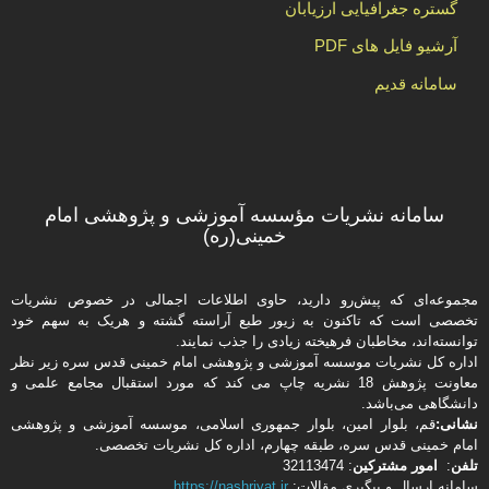
گستره جغرافیایی ارزیابان
آرشیو فایل های PDF
سامانه قدیم
سامانه نشریات مؤسسه آموزشی و پژوهشی امام
خمینی(ره)
مجموعه‌ای که پیش‌رو دارید،‌ حاوی اطلاعات اجمالی در خصوص نشریات
تخصصی است که تاکنون به زیور طبع آراسته گشته و هریک به سهم خود
توانسته‌اند، مخاطبان فرهیخته‌ زیادی را جذب نمایند.
اداره كل نشریات موسسه آموزشی و پژوهشی امام خمینی قدس سره زیر نظر
معاونت پژوهش 18 نشریه چاپ می کند که مورد استقبال مجامع علمی و
دانشگاهی می‌باشد.
نشانی:
قم، بلوار امین، بلوار جمهوری اسلامی، موسسه آموزشی و پژوهشی
امام خمینی قدس سره، طبقه چهارم، اداره كل نشریات تخصصی.
تلفن
:
امور مشتركین
: 32113474
سامانه ارسال و پیگیری مقالات:
https://nashriyat.ir