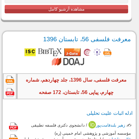
مشاهده آرشیو کامل
معرفت فلسفی 56، تابستان 1396
معرفت فلسفی، سال 1396، جلد چهاردهم، شماره
چهارم، پیاپی 56، تابستان، 172 صفحه
ادله اثبات علیت تحلیلى
✍️
زهیر بلندقامت‌پور
/ دانشجوى دکترى فلسفه تطبیقى
مؤسسه آموزشى و پژوهشى امام خمینى (ره)