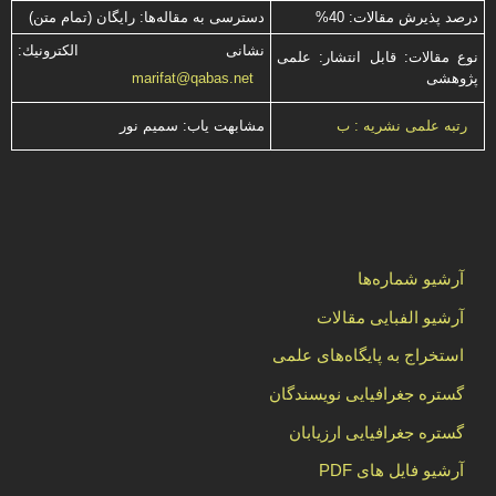
درصد پذیرش مقالات: 40%
دسترسی به مقاله‌ها: رایگان (تمام متن)
نشانی الكترونیك:
نوع مقالات: قابل انتشار: علمی
پژوهشی
marifat@qabas.net
مشابهت ياب: سميم نور
رتبه علمی نشریه : ب
آرشیو شماره‌ها
آرشیو الفبایی مقالات
استخراج به پایگاه‌های علمی
گستره جغرافیایی نویسندگان
گستره جغرافیایی ارزیابان
آرشیو فایل های PDF