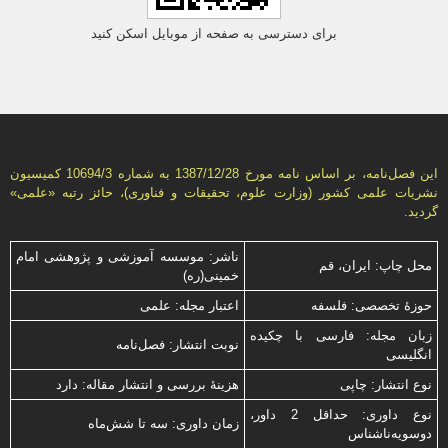
برای دسترسی به صفحه از موبایل اسکن کنید
این فصل‌نامه، بر اساس نامه مورخ 1387/12/28 به شماره 10694/3 كمیسیون
نشریات علمی كشور (وزارت علوم، تحقیقات و فناوری)، حائز رتبه «علمی»
گردید.
ناشر: موسسه آموزشی و پژوهشی امام
محل چاپ: ایران، قم
خمینی(ره)
حوزۀ تخصصی: فلسفه
اعتبار مجله: علمی
زبان مجله: فارسی با چكیده
نوبت انتشار: فصل‌نامه
انگلیسی
نوع انتشار: چاپی
هزینۀ بررسی و انتشار مقاله: دارد
نوع داوری: حداقل 2 داور،
زمان داوری: سه تا شش‌ماه
دوسویه‌ناشناس