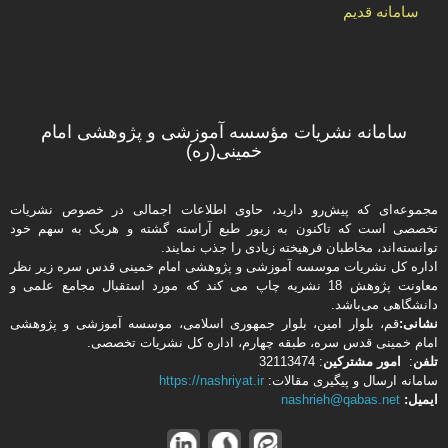
سامانه قدیم
سامانه نشریات مؤسسه آموزشی و پژوهشی امام
خمینی(ره)
مجموعه‌ای که پیش‌رو دارید،‌ حاوی اطلاعات اجمالی در خصوص نشریات
تخصصی است که تاکنون به زیور طبع آراسته گشته و هریک به سهم خود
توانسته‌اند، مخاطبان فرهیخته‌ زیادی را جذب نمایند.
اداره كل نشریات موسسه آموزشی و پژوهشی امام خمینی قدس سره زیر نظر
معاونت پژوهش 18 نشریه چاپ می کند که مورد استقبال مجامع علمی و
دانشگاهی می‌باشد.
نشانی:
قم، بلوار امین، بلوار جمهوری اسلامی، موسسه آموزشی و پژوهشی
امام خمینی قدس سره، طبقه چهارم، اداره كل نشریات تخصصی.
تلفن
:
امور مشتركین
: 32113474
سامانه ارسال و پیگیری مقالات:
https://nashriyat.ir
ایمیل:
nashrieh@qabas.net