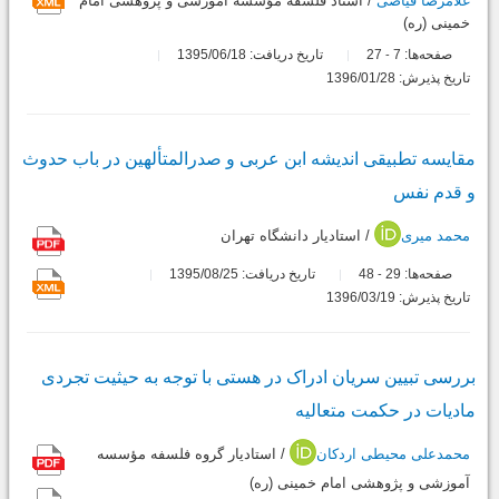
غلامرضا فیاضی
/ استاد فلسفه مؤسسه آموزشى و پژوهشى امام
خمینى (ره)
صفحه‌ها:
7
27
تاریخ دریافت: 1395/06/18
-
تاریخ پذیرش: 1396/01/28
مقایسه تطبیقى اندیشه ابن عربى و صدرالمتألهین در باب حدوث
و قدم نفس
محمد میری
/ استادیار دانشگاه تهران
صفحه‌ها:
29
48
تاریخ دریافت: 1395/08/25
-
تاریخ پذیرش: 1396/03/19
بررسى تبیین سریان ادراک در هستى با توجه به حیثیت تجردى
مادیات در حکمت متعالیه
محمدعلی محیطی اردکان
/ استادیار گروه فلسفه مؤسسه
آموزشى و پژوهشى امام خمینى (ره)