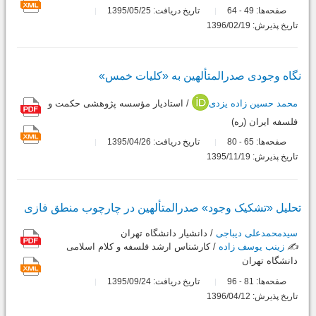
صفحه‌ها:
49
64
تاریخ دریافت: 1395/05/25
-
تاریخ پذیرش: 1396/02/19
نگاه وجودى صدرالمتألهین به «کلیات خمس»
محمد حسین زاده یزدی
/ استادیار مؤسسه پژوهشى حکمت و
فلسفه ایران (ره)
صفحه‌ها:
65
80
تاریخ دریافت: 1395/04/26
-
تاریخ پذیرش: 1395/11/19
تحلیل «تشکیک وجود» صدرالمتألهین در چارچوب منطق فازى
سیدمحمدعلی دیباجی
/ دانشیار دانشگاه تهران
✍️
زینب یوسف زاده
/ کارشناس ارشد فلسفه و کلام اسلامى
دانشگاه تهران
صفحه‌ها:
81
96
تاریخ دریافت: 1395/09/24
-
تاریخ پذیرش: 1396/04/12