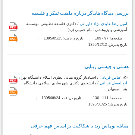
بررسى دیدگاه هایدگر درباره ماهیت تفکر و فلسفه
امین رضا عابدی نژاد داورانی
/ دکترى فلسفه تطبیقى مؤسسه
آموزشى و پژوهشى امام خمینى (ره)
صفحه‌ها:
97
109
تاریخ دریافت: 1395/05/25
-
تاریخ پذیرش: 1395/12/12
هستى و چیستى زیبایى
✍️
عباس قربانی
/ استادیار گروه مبانى نظرى اسلام دانشگاه تهران
ابوالفضل قربانی
/ دانشجوى دکترى شهرسازى اسلامى دانشگاه
هنر اصفهان
صفحه‌ها:
111
130
تاریخ دریافت: 1395/08/24
-
تاریخ پذیرش: 1396/01/25
مقابله توماس رید با شکاکیت بر اساس فهم عرفى