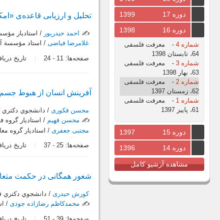
دوره 17
1399
تحلیل و ارزیابی قاعده‌ی «ا
دوره 16
1398
✍️
احمد حیدرپور
/ استادیار مؤسس
غلامرضا فیاضی
/ استاد مؤسسة آم
شماره 4
-
معرفت فلسفی
64، تابستان 1398
صفحه‌ها:
11
-
24
تاریخ دریافت: /06
شماره 3
-
معرفت فلسفی
63، بهار 1398
شماره 2
-
معرفت فلسفی
62، زمستان 1397
آفرینش انسان از هبوط جسم ت
شماره 1
-
معرفت فلسفی
61، پاییز 1397
محسن فکوری
/ دانشجوي دكتري گر
✍️
محسن فهیم
/ استاديار گروه فل
مجتبی جعفری
/ استاديار گروه مع
دوره 15
1397
صفحه‌ها:
25
-
37
تاریخ دریافت: /13
دوره 14
1396
مشاهده آرشیو کامل
شعور همگانی در حکمت متعال
کورش حیدری
/ دانشجوي دكتري فل
✍️
محمدکاظم رضازاده جودی
/ اس
صفحه‌ها:
39
-
51
تاریخ دریافت: /20