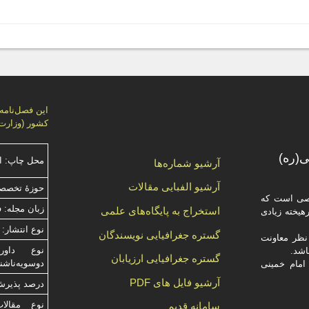
كشور (وزارت 
(ره)
محل چاپ: ا
آرشیو شماره‌ها
آرشیو الفبایی مقالات
حوزۀ تخصص
صصی است که
زبان مجله: 
استخراج به پایگاه‌های علمی
یخته‌ زیادی
نوع انتشار: 
گستره جغرافیایی نویسندگان
ظر معاونت
گستره جغرافیایی ارزیابان
دوسویه‌ناش
امام خمینی
آرشیو فایل های PDF
درصد پذیرش م
نوع مقالا
سامانه قدیم