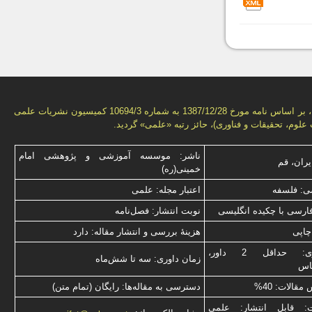
این فصل‌نامه، بر اساس نامه مورخ 1387/12/28 به شماره 10694/3 كمیسیون نشریات علمی
علوم، تحقیقات و فناوری)، حائز رتبه «علمی» گردید.
ناشر: موسسه آموزشی و پژوهشی امام
یران، قم
خمینی(ره)
ی: فلسفه
اعتبار مجله: علمی
فارسی با چكیده انگلیسی
نوبت انتشار: فصل‌نامه
چاپی
هزینۀ بررسی و انتشار مقاله: دارد
نوع داوری: حداقل 2 داور،
زمان داوری: سه تا شش‌ماه
ناس
قالات: 40%
دسترسی به مقاله‌ها: رایگان (تمام متن)
ت: قابل انتشار: علمی