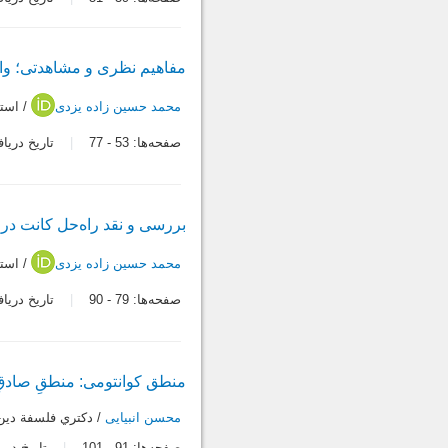
مفاهیم نظری و مشاهدتی؛ واقع
محمد حسین زاده یزدی
/ است
صفحه‌ها:
53
-
77
تاریخ دریافت: /15
بررسی و نقد راه‌حل کانت در
محمد حسین زاده یزدی
/ است
صفحه‌ها:
79
-
90
تاریخ دریافت: /24
منطق کوانتومی: منطقِ صادقِ
محسن انبیایی
/ دكتري فلسفة دين
صفحه‌ها:
91
-
101
تاریخ دریافت: 4