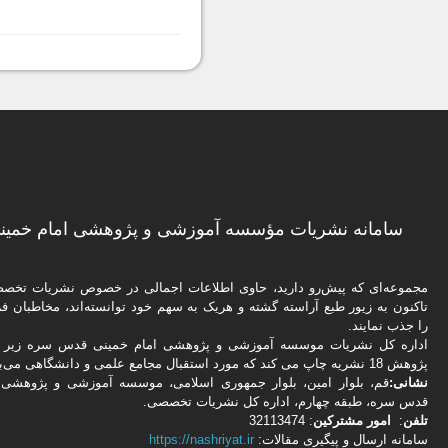
سامانه نشریات مؤسسه آموزشی و پژوهشی امام خمینی
مجموعه‌ای که پیش‌رو دارید،‌ حاوی اطلاعات اجمالی در خصوص نشریات تخ
تاکنون به زیور طبع آراسته گشته و هریک به سهم خود توانسته‌اند، مخاطبان فره
را جذب نمایند.
اداره كل نشریات موسسه آموزشی و پژوهشی امام خمینی قدس سره زیر ن
پژوهش 18 نشریه چاپ می کند که مورد استقبال مجامع علمی و دانشگاهی می‌باشد.
نشانی:
قم، بلوار امین، بلوار جمهوری اسلامی، موسسه آموزشی و پژوهشی 
قدس سره، طبقه چهارم، اداره كل نشریات تخصصی.
تلفن
:
امور مشتركین
: 32113474
سامانه ارسال و پیگیری مقالات:
https://nashriyat.ir