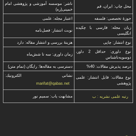
ناشر: موسسه آموزشی و پژوهشی امام
محل چاپ: ایران، قم
خمینی(ره)
حوزۀ تخصصی: فلسفه
اعتبار مجله: علمی
زبان مجله: فارسی با چكیده
نوبت انتشار: فصل‌نامه
انگلیسی
نوع انتشار: چاپی
هزینۀ بررسی و انتشار مقاله: دارد
نوع داوری: حداقل 2 داور،
زمان داوری: سه تا شش‌ماه
دوسویه‌ناشناس
درصد پذیرش مقالات: 40%
دسترسی به مقاله‌ها: رایگان (تمام متن)
نشانی الكترونیك:
نوع مقالات: قابل انتشار: علمی
پژوهشی
marifat@qabas.net
مشابهت ياب: سميم نور
رتبه علمی نشریه : ب