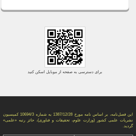
برای دسترسی به صفحه از موبایل اسکن کنید
این فصل‌نامه، بر اساس نامه مورخ 1387/12/28 به شماره 10694/3 كمیسیون
نشریات علمی كشور (وزارت علوم، تحقیقات و فناوری)، حائز رتبه «علمی»
گردید.