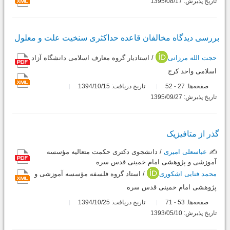
تاریخ پذیرش: 1395/08/17
بررسى دیدگاه مخالفان قاعده حداکثرى سنخیت علت و معلول
حجت الله مرزانی
/ استادیار گروه معارف اسلامى دانشگاه آزاد
اسلامى واحد کرج
صفحه‌ها:
27
52
تاریخ دریافت: 1394/10/15
-
تاریخ پذیرش: 1395/09/27
گذر از متافیزیک
✍️
عباسعلی امیری
/ دانشجوى دکترى حکمت متعالیه مؤسسه
آموزشى و پژوهشى امام خمینى قدس سره
محمد فنایی اشکوری
/ استاد گروه فلسفه مؤسسه آموزشى و
پژوهشى امام خمینى قدس سره
صفحه‌ها:
53
71
تاریخ دریافت: 1394/10/25
-
تاریخ پذیرش: 1393/05/10