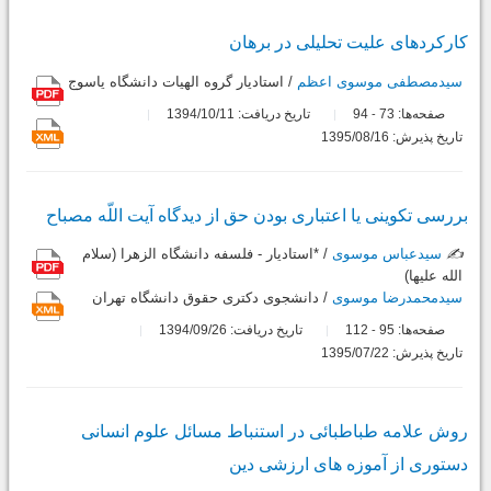
کارکردهاى علیت تحلیلى در برهان
سیدمصطفی موسوی اعظم
/ استادیار گروه الهیات دانشگاه یاسوج
صفحه‌ها:
73
94
تاریخ دریافت: 1394/10/11
-
تاریخ پذیرش: 1395/08/16
بررسى تکوینى یا اعتبارى بودن حق از دیدگاه آیت اللّه مصباح
✍️
سیدعباس موسوی
/ *استادیار - فلسفه دانشگاه الزهرا (سلام
الله علیها)
سیدمحمدرضا موسوی
/ دانشجوى دکترى حقوق دانشگاه تهران
صفحه‌ها:
95
112
تاریخ دریافت: 1394/09/26
-
تاریخ پذیرش: 1395/07/22
روش علامه طباطبائى در استنباط مسائل علوم انسانى
دستورى از آموزه هاى ارزشى دین