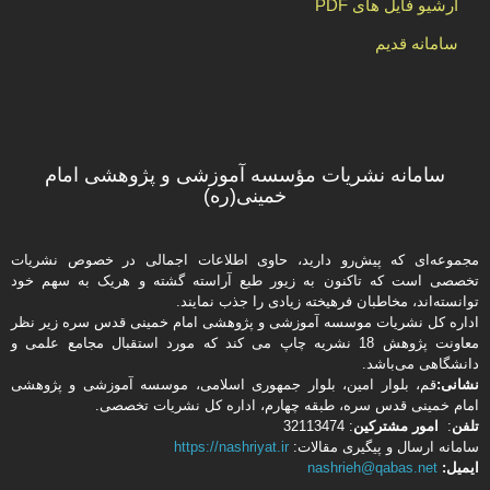
آرشیو فایل های PDF
سامانه قدیم
سامانه نشریات مؤسسه آموزشی و پژوهشی امام
خمینی(ره)
مجموعه‌ای که پیش‌رو دارید،‌ حاوی اطلاعات اجمالی در خصوص نشریات
تخصصی است که تاکنون به زیور طبع آراسته گشته و هریک به سهم خود
توانسته‌اند، مخاطبان فرهیخته‌ زیادی را جذب نمایند.
اداره كل نشریات موسسه آموزشی و پژوهشی امام خمینی قدس سره زیر نظر
معاونت پژوهش 18 نشریه چاپ می کند که مورد استقبال مجامع علمی و
دانشگاهی می‌باشد.
نشانی:
قم، بلوار امین، بلوار جمهوری اسلامی، موسسه آموزشی و پژوهشی
امام خمینی قدس سره، طبقه چهارم، اداره كل نشریات تخصصی.
تلفن
:
امور مشتركین
: 32113474
سامانه ارسال و پیگیری مقالات:
https://nashriyat.ir
ایمیل:
nashrieh@qabas.net