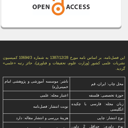
این فصل‌نامه، بر اساس نامه مورخ 1387/12/28 به شماره 10694/3 كمیسیون
نشریات علمی كشور (وزارت علوم، تحقیقات و فناوری)، حائز رتبه «علمی»
گردید.
ناشر: موسسه آموزشی و پژوهشی امام
محل چاپ: ایران، قم
خمینی(ره)
حوزۀ تخصصی: فلسفه
اعتبار مجله: علمی
زبان مجله: فارسی با چكیده
نوبت انتشار: فصل‌نامه
انگلیسی
نوع انتشار: چاپی
هزینۀ بررسی و انتشار مقاله: دارد
نوع داوری: حداقل 2 داور،