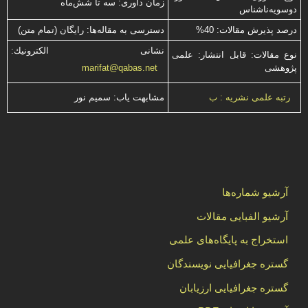
زمان داوری: سه تا شش‌ماه
دوسویه‌ناشناس
درصد پذیرش مقالات: 40%
دسترسی به مقاله‌ها: رایگان (تمام متن)
نشانی الكترونیك:
نوع مقالات: قابل انتشار: علمی
پژوهشی
marifat@qabas.net
مشابهت ياب: سميم نور
رتبه علمی نشریه : ب
آرشیو شماره‌ها
آرشیو الفبایی مقالات
استخراج به پایگاه‌های علمی
گستره جغرافیایی نویسندگان
گستره جغرافیایی ارزیابان