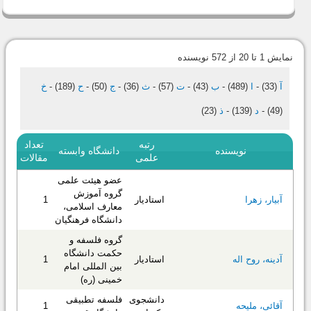
نمایش 1 تا 20 از 572 نویسنده
آ
(33)
-
ا
(489)
-
ب
(43)
-
ت
(57)
-
ث
(36)
-
ج
(50)
-
ح
(189)
-
خ
(49)
-
د
(139)
-
ذ
(23)
رتبه
تعداد
نویسنده
دانشگاه وابسته
علمی
مقالات
عضو هیئت علمی
گروه آموزش
استادیار
1
آبیار، زهرا
معارف اسلامی،
دانشگاه فرهنگیان
گروه فلسفه و
حکمت دانشگاه
استادیار
1
آدینه، روح اله
بین المللی امام
خمینی (ره)
دانشجوی
فلسفه تطبیقی
1
آقائی، ملیحه