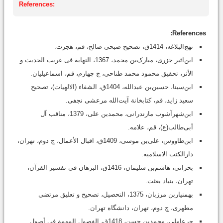
References:
References:
نهج‌البلاغه، 1414ق، تصحیح صبحی صالح، قم، هجرت.
ابن‌اثیر جزری، مبارک‌بن محمد‏، 1367، النهایة فی غریب الحدیث و
الأثر، تحقیق محمود محمد طناحى‏، چ چهارم، قم، اسماعیلیان.
ابن‌سینا، حسین‌بن عبدالله، 1404ق، الشفاء (الالهیات)، تصحیح
سعید زاید، قم، کتابخانة آیت‌الله مرعشی نجفی.
ابن‌شهرآشوب مازندرانى، محمد‌بن على، 1379، مناقب آل
أبی‌طالب(ع)، قم، علامه.
ابن‌طاووس، على‌بن موسى، 1409ق، اقبال الأعمال، چ دوم، تهران،
دارالکتب الاسلامیه.
بحرانی، هاشم‌بن سلیمان، 1416ق، البرهان فى تفسیر القرآن‏،
تهران، بنیاد بعثت.
بهمنیار‌بن مرزبان، 1375، التحصیل‏، تصحیح و تعلیق مرتضى
مطهرى‏‏، چ دوم‏، تهران‏، دانشگاه تهران.
حرعاملى، محمد‌بن حسن، 1418ق، الفصول المهمة فی أصول