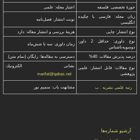
حوزۀ تخصصی: فلسفه
اعتبار مجله: علمی
زبان مجله: فارسی با چكیده
نوبت انتشار: فصل‌نامه
انگلیسی
نوع انتشار: چاپی
هزینۀ بررسی و انتشار مقاله: دارد
نوع داوری: حداقل 2 داور،
زمان داوری: سه تا شش‌ماه
دوسویه‌ناشناس
درصد پذیرش مقالات: 40%
دسترسی به مقاله‌ها: رایگان (تمام متن)
نشانی الكترونیك:
نوع مقالات: قابل انتشار: علمی
پژوهشی
marifat@qabas.net
مشابهت ياب: سميم نور
رتبه علمی نشریه : ب
آرشیو شماره‌ها