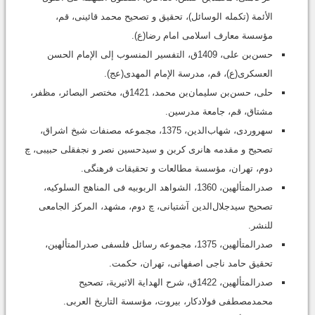
الأئمة (تکمله الوسائل)، تحقیق و تصحیح محمد قائینى‏، قم،
مؤسسة معارف اسلامى امام رضا(ع)‏.
حسن‌بن على، 1409ق، التفسیر المنسوب إلى الإمام الحسن
العسکری(ع)، قم، مدرسة الإمام المهدی(عج).
حلى، حسن‌بن سلیمان‌بن محمد، 1421ق، مختصر البصائر، مظفر،
مشتاق‏، قم، جامعة مدرسین.
سهروردی، شهاب‌الدین، 1375‏، مجموعه مصنفات شیخ اشراق‏،
تصحیح و مقدمه هانرى کربن و سیدحسین نصر و نجفقلى حبیبى‏‏‏، چ
دوم، تهران، مؤسسة مطالعات و تحقیقات فرهنگى.
صدرالمتألهین، 1360‏، الشواهد الربوبیه فى المناهج السلوکیه،
تصحیح سیدجلال‌الدین آشتیانى، چ دوم‏، مشهد، المرکز الجامعى
للنشر.
صدرالمتألهین، 1375، مجموعه رسائل فلسفى صدرالمتألهین،
تحقیق حامد ناجى اصفهانى، تهران، حکمت.
صدرالمتألهین، 1422ق‏، شرح الهدایة الاثیریة‏، تصحیح
محمدمصطفى فولادکار، بیروت‏، مؤسسة التاریخ العربى.