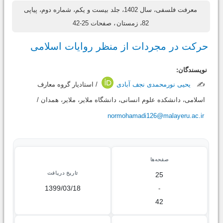
معرفت فلسفی، سال 1402، جلد بیست و یکم، شماره دوم، پیاپی
82، زمستان
، صفحات 25-42
حرکت در مجردات از منظر روایات اسلامی
نویسندگان:
✍️
یحیی نورمحمدی نجف آبادی
/ استادیار گروه معارف
اسلامی، دانشکده علوم انسانی، دانشگاه ملایر، ملایر، همدان /
normohamadi126@malayeru.ac.ir
صفحه‌ها
تاریخ دریافت
25
1399/03/18
-
42