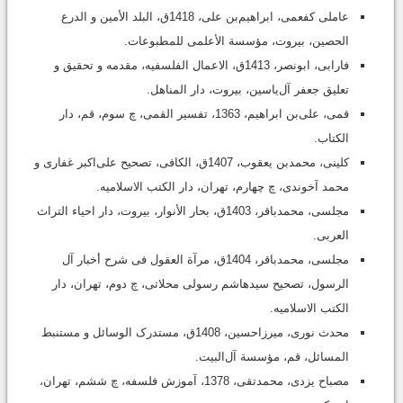
عاملی کفعمی، ابراهیم‌بن علی، 1418ق، البلد الأمین و الدرع
الحصین‏، بیروت، مؤسسة الأعلمی للمطبوعات.
فارابى‏، ابونصر، 1413ق‏، الاعمال الفلسفیه، مقدمه و تحقیق و
تعلیق جعفر آل‌یاسین، بیروت‏، دار المناهل‏.
قمى، على‌بن ابراهیم، ‏1363‏، تفسیر القمی،‏ چ سوم، قم، دار
الکتاب.
کلینى، محمد‌بن یعقوب، 1407ق، الکافی، تصحیح علی‌اکبر غفارى و
محمد آخوندی، چ چهارم‏، تهران، دار الکتب الاسلامیه.
مجلسى، محمدباقر، 1403ق، بحار الأنوار، بیروت، دار احیاء التراث
العربی.
مجلسى، محمدباقر، 1404ق، مرآة العقول فی شرح أخبار آل
الرسول‏، تصحیح سیدهاشم رسولى محلاتى، چ دوم‏، تهران، دار
الکتب الاسلامیه.
محدث نورى، میرزاحسین، 1408ق، مستدرک الوسائل و مستنبط
المسائل، قم، مؤسسة آل‌البیت.
مصباح یزدی، محمدتقی، 1378، آموزش فلسفه، چ ششم، تهران،