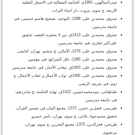
صدرالمتألهین، 1981م، الحکمة المتعالیة فى الاسفار العقلیة
الاربعة‏، چ سوم، بیروت، دار احیاء التراث.
صدوق، محمد‌بن على، 1398‏، التوحید، تصحیح هاشم حسینى‏، قم،
جامعة مدرسین.
صدوق، محمد‌بن على، ‏1413ق، من لا یحضره الفقیه‏، تحقیق
على‌اکبر غفارى، قم، جامعة مدرسین.
صدوق، محمد‌بن على، 1376، الأمالی، چ ششم‏، تهران، کتابچى.
صدوق، محمد‌بن على، 1385، علل الشرائع، قم، مؤمنین.
صدوق، محمد‌بن على، 1403ق، معانی الأخبار، قم، جامعة مدرسین.
صدوق، محمد‌بن على، 1406ق، ثواب الأعمال و عقاب الأعمال‏، چ
دوم، قم، شریف الرضی.
طباطبائی، سیدمحمدحسین، 1422ق، نهایة الحکمة، چ شانزدهم،
قم، جامعة مدرسین.
طبرسی، فضل‌بن حسن، ‏1372، مجمع البیان فى تفسیر القرآن‏،
تحقیق‏ محمدجواد بلاغى‏، چ سوم،‏ تهران، ناصر خسرو.
طریحی، فخرالدین، 1375، مجمع البحرین، چ سوم، تهران،
مرتضوی.