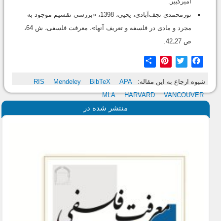
امیرکبیر.
نورمحمدی نجف‌آبادی، یحیی، 1398، «بررسی تقسیم موجود به
مجرد و مادی در فلسفه و تعریف آنها»، معرفت فلسفی، ش 64،
ص 27ـ42.
Share
Pinterest
Twitter
Facebook
شیوه ارجاع به این مقاله:
APA
BibTeX
Mendeley
RIS
MLA
HARVARD
VANCOUVER
منتشر شده در