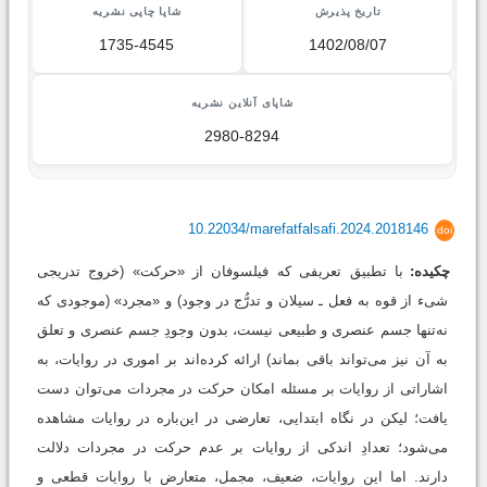
تاریخ پذیرش
شاپا چاپی نشریه
1735-4545
1402/08/07
شاپای آنلاین نشریه
2980-8294
10.22034/marefatfalsafi.2024.2018146
doi
چکیده:
با تطبیق تعریفی که فیلسوفان از «حرکت» (خروج تدریجی
شیء از قوه به فعل ـ سیلان و تدرُّج در وجود) و «مجرد» (موجودی که
نه‌تنها جسم عنصری و طبیعی نیست، بدون وجودِ جسم عنصری و تعلق
به آن نیز می‌تواند باقی بماند) ارائه کرده‌اند بر اموری در روایات، به
اشاراتی از روایات بر مسئله امکان حرکت در مجردات می‌توان دست
یافت؛ لیکن در نگاه ابتدایی، تعارضی در این‌‌باره در روایات مشاهده
می‌شود؛ تعدادِ اندکی از روایات بر عدم حرکت در مجردات دلالت
دارند. اما این روایات، ضعیف، مجمل، متعارض با روایات قطعی و