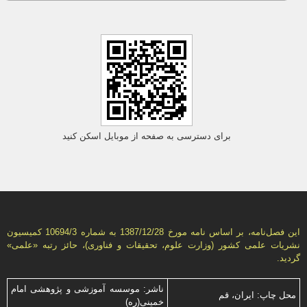
برای دسترسی به صفحه از موبایل اسکن کنید
این فصل‌نامه، بر اساس نامه مورخ 1387/12/28 به شماره 10694/3 كمیسیون
نشریات علمی كشور (وزارت علوم، تحقیقات و فناوری)، حائز رتبه «علمی»
گردید.
ناشر: موسسه آموزشی و پژوهشی امام
محل چاپ: ایران، قم
خمینی(ره)