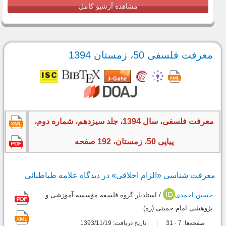
مشاهده آرشیو کامل
معرفت فلسفی 50، زمستان 1394
معرفت فلسفی، سال 1394، جلد سیزدهم، شماره دوم،
پیاپی 50، زمستان، 192 صفحه
معرفت شناسى «الزام اخلاقى» در دیدگاه علامه طباطبائى
حسین احمدی
/ استاديار گروه فلسفه مؤسسه آموزشی و
پژوهشی امام خمینی (ره)
صفحه‌ها:
7
31
تاریخ دریافت: 1393/11/19
-