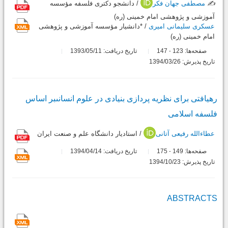
✍️
مصطفی جهان فکر
/ دانشجو دکتری فلسفه مؤسسه
آموزشی و پژوهشی امام خمینی (ره)
عسکری سلیمانی امیری
/ *دانشيار مؤسسه آموزشی و پژوهشی
امام خمینی (ره)
صفحه‌ها:
123
147
تاریخ دریافت: 1393/05/11
-
تاریخ پذیرش: 1394/03/26
رهیافتى براى نظریه پردازى بنیادى در علوم انسانىبر اساس
فلسفه اسلامى
عطاءالله رفیعی آتانی
/ استادیار دانشگاه علم و صنعت ایران
صفحه‌ها:
149
175
تاریخ دریافت: 1394/04/14
-
تاریخ پذیرش: 1394/10/23
ABSTRACTS