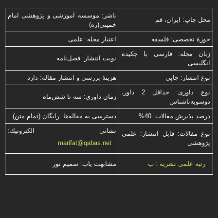
ناشر: موسسه آموزشی و پژوهشی امام
محل چاپ: ایران، قم
خمینی(ره)
حوزۀ تخصصی: فلسفه
اعتبار مجله: علمی
زبان مجله: فارسی با چكیده
نوبت انتشار: فصل‌نامه
انگلیسی
نوع انتشار: چاپی
هزینۀ بررسی و انتشار مقاله: دارد
نوع داوری: حداقل 2 داور،
زمان داوری: سه تا شش‌ماه
دوسویه‌ناشناس
درصد پذیرش مقالات: 40%
دسترسی به مقاله‌ها: رایگان (تمام متن)
نشانی الكترونیك:
نوع مقالات: قابل انتشار: علمی
پژوهشی
marifat@qabas.net
مشابهت ياب: سميم نور
رتبه علمی نشریه : ب