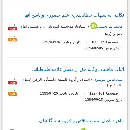
نگاهى به شبهات خطاناپذیرى علم حضورى و پاسخ آنها
محمد سربخشی
/ استادیار مؤسسه آموزشی و پژوهشی امام
خمینی (ره)
صفحه‌ها:
75
100
تاریخ دریافت: 1393/06/26
-
تاریخ پذیرش: 1394/02/05
اثبات ماهیت دوگانه حق از منظر علامه طباطبائى
سیدعباس موسوی
/ استادیار گروه فلسفه دانشگاه الزهرا (سلام
الله علیها)
صفحه‌ها:
101
122
تاریخ دریافت: 1393/07/29
-
تاریخ پذیرش: 1394/06/18
ماهیت اصل امتناع تناقض و فروع سه گانه آن