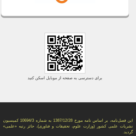
برای دسترسی به صفحه از موبایل اسکن کنید
این فصل‌نامه، بر اساس نامه مورخ 1387/12/28 به شماره 10694/3 كمیسیون
نشریات علمی كشور (وزارت علوم، تحقیقات و فناوری)، حائز رتبه «علمی»
گردید.