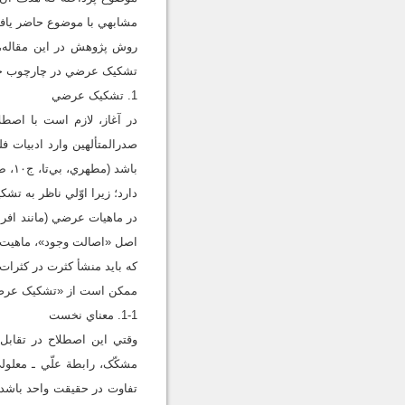
مشابهي با موضوع حاضر ياف
روش پژوهش در اين مقاله، 
تشکيک عرضي در چارچوب حک
1. تشکيک عرضي
در آغاز، لازم است با اص
صدرالمتألهين وارد ادبيات
دارد؛ زيرا اوّلي ناظر به ت
در ماهيات عرضي (مانند افر
اصل «اصالت وجود»، ماهيت ام
که بايد منشأ کثرت در کثرا
ممکن است از «تشکيک عرضي»
1-1. معناي نخست
وقتي اين اصطلاح در تقاب
مشکّک، رابطة علّي ـ معلول
تفاوت در حقيقت واحد باشد (م