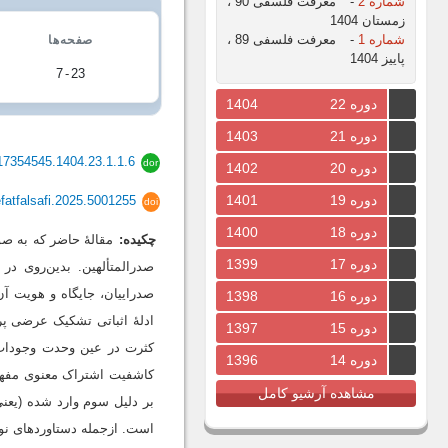
شماره 2
-
معرفت فلسفی 90 ،
زمستان 1404
شماره 1
-
معرفت فلسفی 89 ،
صفحه‌ها
پاییز 1404
7
-
23
دوره 22
1404
دوره 21
1403
17354545.1404.23.1.1.6
dor
دوره 20
1402
دوره 19
1401
fatfalsafi.2025.5001255
doi
دوره 18
1400
چکیده:
مقالۀ حاضر که به ص
دوره 17
1399
صدرالمتألهین. بدین‌روی در
صدراییان، جایگاه و هویت آ
دوره 16
1398
ادلۀ اثباتی تشکیک عرضی پر
دوره 15
1397
کثرت در عین وحدت وجودات 
دوره 14
1396
کاشفیت اشتراک معنوی مفهوم
مشاهده آرشیو کامل
بر دلیل سوم وارد شده (یع
است. ازجمله دستاوردهای نوآ