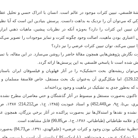
يشۀ فلسفي، تبيين کثرات موجود در عالم است. انسان با ادراک حسي و تحليل عقلي
کي که مي‌توان آن را نزديک به بداهت دانست. پرسش بنيادين اين است که آيا نظر
ن تبيين اين کثرات را دارد؟ به‌ويژه آنکه در نظريات پيشين، ماهيات ذهني ابزا
ض اعتباري بودن ماهيت، اصالت وجود چگونه کثرت و تمايز موجودات را تصوير مي‌کند؟
تبيين مي‌کند، توان تبيين کثرات عرضي را نيز دارد؟
نگارش پژوهش‌هايي همچون مقالۀ حاضر را روشن مي‌سازد. در اين مقاله، با تمرکز
 شده است تا پاسخي فلسفي به اين پرسش‌ها ارائه گردد.
مي‌توان ريشه‌هاي بحث «تشکيک» را در آثار فهلويان و فيلسوفان ايران باست
(سهروردي، ۱۳۷۲، ج۲، ص125ـ129)، اما شکل‌گيري آن به‌عنوان يک بحث مستقل، خاص فلاسفۀ مسلما
ه به‌طور جدي به تشکيک در ماهيت و وجود پرداخته‌اند.
تاکنون به‌صورت مستقل و مبسوط در آثار گذشتگان و حتي معاصران مطرح نشده و
شده و نقدها و استدلال‌ها نيز به‌صورت پراکنده در آثار برخي بزرگان، همچون ع
در ميان مقالات، تنها مقالۀ «نظريۀ تشکيکي
دّ تشکيک عرضي و خودمتناقض‌ (پارادوکسيکال) دانستن آن است. با بررسي‌هاي ان