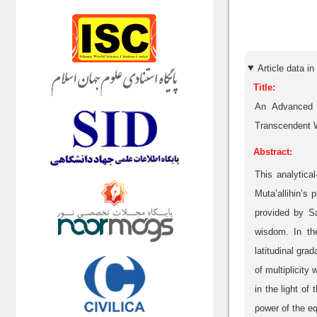
Title:
An Advanced E
Transcendent
Abstract:
This analytical
Muta’allihin’s 
provided by Sa
wisdom. In the
latitudinal gra
of multiplicity
in the light of
power of the eq