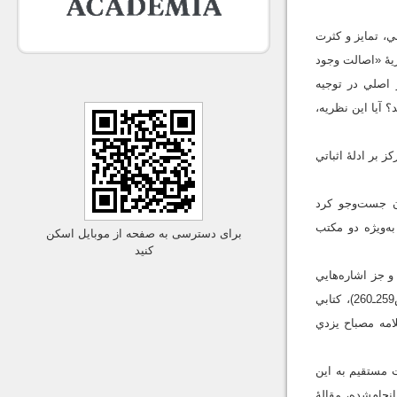
، تمايز و کثرت
يۀ «اصالت وجود
ر اصلي در توجيه
 آيا اين نظريه،
 بر ادلۀ اثباتي
ان جست‌وجو کرد
ن و به‌ويژه دو مکتب
برای دسترسی به صفحه از موبایل اسکن
کنید
 جز اشاره‌هايي
در آثار علامه مطهري (مطهري، بي‌تا، ج۹، ص449ـ452) و استاد عبوديت (۱۳۸۵، ج۱، ص212ـ214؛ ۱۳۸۷، ص259ـ260)، کتابي
لامه مصباح يزدي
 بودن وجود و کثرات عرضي» (علم‌الهدي، ۱۳۹۱، ص73ـ84) به‌صورت مستقيم به اين
جام‌شده، مقالۀ