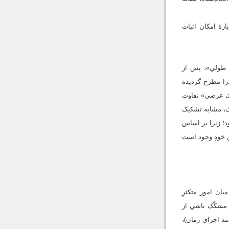
رۀ امکان اثبات
 طولي»، پس از
را مطرح گرديده
«کثرت عرضي» با «تشکيک عرضي» تفاوت
يک، مشابه تشکيک
د؛ زيرا بر اساس
ن خودِ وجود است
ن امور متکثرِ
 مشکّک ناشي از
ند اجزاي زمان)،