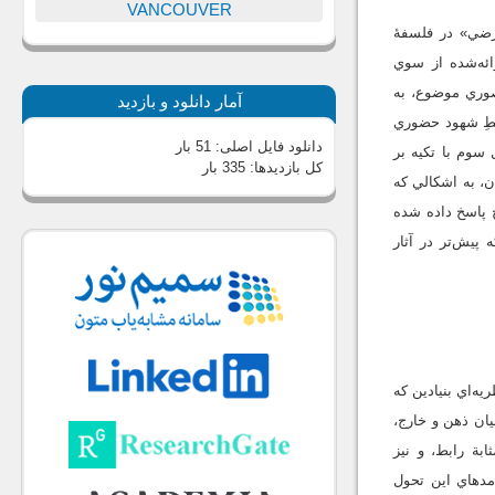
VANCOUVER
رضي» در فلسفۀ
ائه‌شده از سوي
صوري موضوع، به
آمار دانلود و بازدید
سطِ شهود حضوري
دانلود فایل اصلی:
51 بار
سوم با تکيه بر
کل بازدیدها:
335 بار
، به اشکالي که
 پاسخ داده شده
پيش‌تر در آثار
ه‌اي بنيادين که
ان ذهن و خارج،
بة رابط، و نيز
مدهاي اين تحول