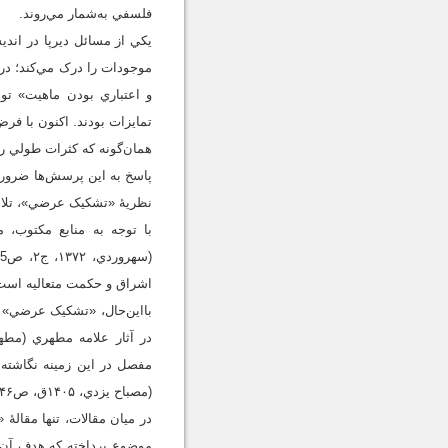
فلسفي‌ به‌شمار مي‌روند.
يکي از مسائل ديرپا در اند
موجودات را درک مي‌کند؛ در
و اعتباري بودن ماهيت» توا
تمايزات بودند. اکنون با فر
همان‌گونه که کثرات طولي را 
پاسخ به اين پرسش‌ها ضرورت 
نظريۀ «تشکيک عرضي»، تلاش
با توجه به منابع مکتوب، 
اشراق و حکمت متعاليه است ک
بااين‌حال، «تشکيک عرضي» 
مفصل در اين زمينه نگاشته ن
(مصباح يزدي، ۱۴۰۵ق، ص۴۶) و علامه طباطبائي (طباطبائي، ۱۳۸۶، ج۱، ص85ـ99) قابل مشاهده است.
موضوع پرداخته که هدف آن ر