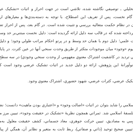
حليلي ـ توصيفي نگاشته شده،‌ تلاشي است در جهت احراز و اثبات «تشکيک ع
 گام نخست، پس از تعريف اين اصطلاح، با توجه به دسته‌بندي‌ها و معيارهاي ار
ن در نظام حکمت متعاليه بررسي و تثبيت شده است. در گام بعد، پس از احراز ت
رداخته شده که در قالب سه دليل ارائه گرديده است: دليل نخست مبتني‌بر حد و
علمي؛ دليل دوم با همان حد وسط و در پرتو احکام مراتب طولي وجود؛ و دليل 
 «وجود» ميان موجودات متکثر از طريق وحدت سنخي آنها در عين کثرت. در پايان
ني ترديد در کاشفيت اشتراک معنوي مفهومي از وحدت سنخي وجودي) در سه سطح
وآورانۀ اين پژوهش، ارائة دو دليل جديد در اثبات تشکيک عرضي وجود است که 
 تشکيک عرضي، کثرات عرضي، شهود حضوري، اشتراک معنوي وجود.
مي را شايد بتوان در اثبات «اصالت وجود» و «اعتباري بودن ماهيت» دانست؛ نظري
فلسفۀ اسلامي شد. ثمراتي همچون نظريۀ «تشکيک در حقيقت وجود»، تبيين مرز مي
ومي به مصاديق، تبيين حرکت جوهري، معاد جسماني، کشف حقيقت معلول به‌مثا
يين صحيح توحيد (ذاتي و صفاتي)، ربط ثابت به متغير و نظاير آن، همگي از پيا