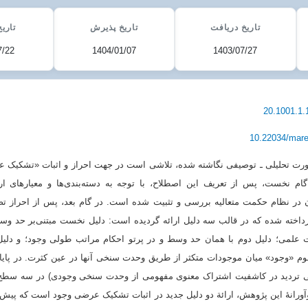
تاریخ دریافت
تاریخ پذیرش
تاریخ
7/22
1404/01/07
1403/07/27
20.1001.1.
10.22034/mare
ورت تحلیلی ـ توصیفی نگاشته شده،‌ تلاشی است در جهت احراز و اثبات «تشکیک 
 گام نخست، پس از تعریف این اصطلاح، با توجه به دسته‌بندی‌ها و معیارهای ار
ن در نظام حکمت متعالیه بررسی و تثبیت شده است. در گام بعد، پس از احراز ت
داخته شده که در قالب سه دلیل ارائه گردیده است: دلیل نخست مبتنی‌بر حد و
علمی؛ دلیل دوم با همان حد وسط و در پرتو احکام مراتب طولی وجود؛ و دلیل 
 «وجود» میان موجودات متکثر از طریق وحدت سنخی آنها در عین کثرت. در پایان
نی تردید در کاشفیت اشتراک معنوی مفهومی از وحدت سنخی وجودی) در سه سطح
ورانۀ این پژوهش، ارائة دو دلیل جدید در اثبات تشکیک عرضی وجود است که پیش‌ت