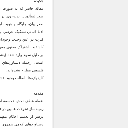
چکيده
مقالۀ حاضر که به صورت ت
صدرالمتألهين. بدين‌روي در
صدراييان، جايگاه و هويت آ
ادلۀ اثباتي تشکيک عرضي پ
کثرت در عين وحدت وجودات 
کاشفيت اشتراک معنوي مفهوم
بر دليل سوم وارد شده (يع
است. ازجمله دستاوردهاي ن
فلسفي مطرح نشده‌اند.
کليدواژه‌ها: اصالت وجود،
مقدمه
نقطۀ عطف تلاش فلاسفۀ اسلا
زمينه‌ساز تحولات عميق در 
پرهيز از تعميم احکام مفه
دستاوردهاي کلامي همچون تب