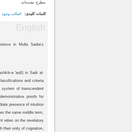
مطرح نشده‌اند.
کلمات کلیدی:
اصالت وجود
stence in Mulla Sadra’s
ashkīk-e 'arḍī) in Sadr al-
lassifications and criteria
he system of transcendent
 demonstrative proofs for
iate presence of intuition
uses the same middle term,
nt relies on the revelatory
 their unity of cognation,