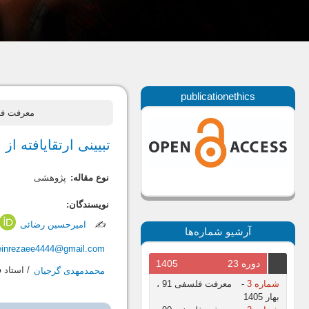
publicationethics
معرفت فلسفی، سال 1404، جلد ب
تبیینی ارتقایافته 
نوع مقاله:
پژوهشی
نویسندگان:
✍️
امیرحسین رضائی
آرشیو شماره‌ها
einrezaee4444@gmail.com
دوره 23
1405
محمدمهدی گرجیان
/ استاد ف
شماره 3
-
معرفت فلسفی 91 ،
بهار 1405