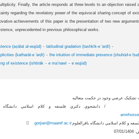
ultiplicity. Finally, the article responds at three levels to an objection raised
tainty regarding the revelatory power of the equivocal sharing concept of ex
vative achievements of this paper is the presentation of two new arguments i
istence, unprecedented in previous philosophical works.
stence (aṣālat al-wujūd)
latitudinal gradation (tashkīk-e 'arḍī)
iplicities (katharāt-e 'arḍī)
the intuition of immediate presence (shuhūd-e ḥuḍ
ng of existence (ishtirāk
e ma’nawī
e wujūd)
ثبات تشکيک عرضي وجود در حکمت متعاليه
amirhoss
فه و کلام اسلامي دانشگاه باقرالعلوم
gorjian@maaref.ac.ir