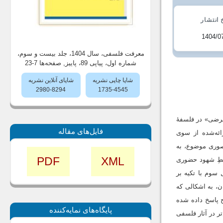
 انتشار
1404/0
معرفت فلسفی، سال 1404، جلد بیست و سوم،
شماره اول، پیاپی 89، پاییز
, صفحه‌ها 7-23
شاپا چاپی نشریه
شاپای آنلاین نشریه
2980-8294
1735-4545
عرضی» در فلسفۀ
فایل‌های مقاله
ائه‌شده از سوی
صوری موضوع، به
PDF
XML
سطِ شهود حضوری
سوم با تکیه بر
، به اشکالی که
 پاسخ داده شده
پايگاه‌های نمايه‌كننده
ر در آثار فلسفی