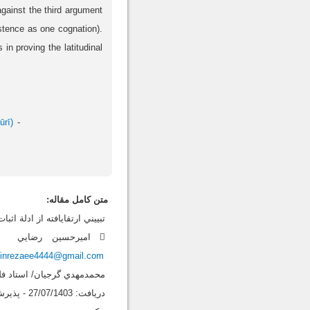
 against the third argument
istence as one cognation).
n proving the latitudinal
ūrī)
متن کامل مقاله:
تبييني ارتقايافته از ادلة ا
einrezaee4444@gmail.com
محمدمهدي گرجيان/ استاد فلس
دريافت: 27/07/1403 - پذيرش: 07/01/1404