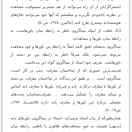
استقراگرایان از آن راه می‌توانند از نقد مبتنی‌بر مسبوقیت مشاهده
بر نظریه تاحدودی بگریزند و مطمئنم که آنها خود می‌توانند دفاع‌های
هوشمندانة بیشتری طرح کنند (چالمرز، ۱۳۷۸، ص۵۰).
3ـ4. غفلت از اینکه مبناگروی ناظر به رابطة میان باورهاست، نه
رابطة میان باورها و مشاهدات
مبناگروی به‌معنای دقیق کلمه اصلاً به رابطة بین باورها و خود مشاهده
مربوط نمی‌شود، بلکه صرفاً ناظر به رابطة بین دو دسته از
باورهاست. تعریف خود استاد از مبناگروی گواه این مدعاست:
قدیمی‌ترین تصوری که از ساختمان معرفت دینی در کار است،
مبناگروی است. ... بر طبق این دیدگاه،‌ در ساختمان معرفت دو دسته
از باورها یا معارف درکارند: پایه و غیرپایه. باورها یا معارف پایه اساس
و مبنای معارف را تشکیل می‌دهند. ... معرفت‌شناسان بحث‌های
مفصلی دربارة این باورها و معارف پایه دارند (قائمی‌نیا، ۱۳۸۲،
ص۱۹-۲۰).
همان‌طورکه از بیان استاد برمی‌آید، «مبنا» در مبناگروی، باورهای پایه
(بدیهی) هستند، نه خودِ مشاهده‌های ظاهری یا باطنی. رابطة میان