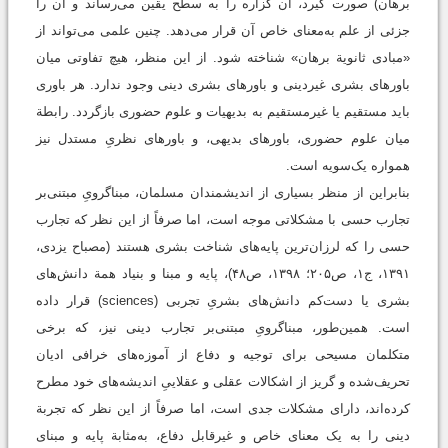
برهان) صورت گیرد، آن گزاره را به سطح یقین می‌رساند و آن را
جزئی از علم به‌معنای خاص آن قرار می‌دهد. چنین علمی می‌تواند از
«مبادی ثانویة برهان» شناخته شود. از این منظر، هیچ تفاوتی میان
باورهای بشری غیردینی و باورهای بشری دینی وجود ندارد. هر باوری
باید مستقیم یا غیرمستقیم به بدیهیات و علوم حضوری بازگردد. رابطة
میان علوم حضوری، باورهای بدیهی، و باورهای نظریِ مستدل نیز
همواره یک‌سویه است.
بنابراین از منظر بسیاری از اندیشمندان مسلمان، مبناگرویِ مبتنی‌بر
تجارب حسی با مشکلاتی موجه است، اما صرفاً از این ‌نظر که تجارب
حسی را که لرزان‌ترین پایه‌های شناخت بشری هستند (مصباح یزدی،
۱۳۹۱، ج۱، ص۲۰۵؛ ۱۳۹۸، ص۴۸)، پایه و مبنا و بنیاد همة دانش‌های
بشری یا دست‌کم دانش‌های بشریِ تجربی (sciences) قرار داده
است. همین‌طور، مبناگرویِ مبتنی‌بر تجارب دینی نیز، که برخی
متکلمان مسیحی برای توجیه و دفاع از آموزه‌های خرافی ادیان
تحریف‌شده و گریز از اشکالات عقلی و عقلاییِ اندیشه‌های خود مطرح
کرده‌اند، دارای مشکلات جدی است، اما صرفاً از این ‌نظر که تجربة
دینی را به یک معنای خاص و غیرقابل دفاع، به‌مثابة پایه و مبنای