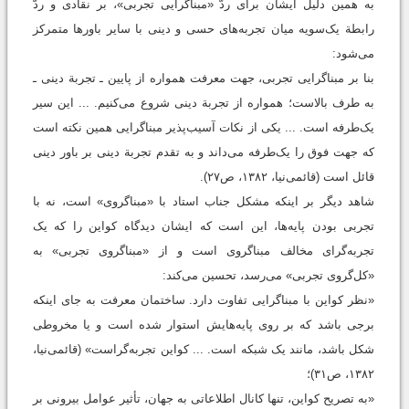
به همین دلیل ایشان برای ردّ «مبناگرایی تجربی»، بر نقادی و ردّ
رابطة یک‌سویه میان تجربه‌های حسی و دینی با سایر باورها متمرکز
می‌شود:
بنا بر مبناگرایی تجربی، جهت معرفت همواره از پایین ـ تجربة دینی ـ
به طرف بالاست؛ همواره از تجربة دینی شروع می‌کنیم. ... این سیر
یک‌طرفه است. ... یکی از نکات آسیب‌پذیر مبناگرایی همین نکته است
که جهت فوق را یک‌طرفه می‌داند و به تقدم تجربة دینی بر باور دینی
قائل است (قائمی‌نیا، ۱۳۸۲، ص۲۷).
شاهد دیگر بر اینکه مشکل جناب استاد با «مبناگروی» است، نه با
تجربی بودن پایه‌ها، این است که ایشان دیدگاه کواین را که یک
تجربه‌گرای مخالف مبناگروی‌ است و از «مبناگروی تجربی» به
«کل‌گروی تجربی» می‌رسد، تحسین می‌کند:
«نظر کواین با مبناگرایی تفاوت دارد. ساختمان معرفت به جای اینکه
برجی باشد که بر روی پایه‌هایش استوار شده است و یا مخروطی
شکل باشد، مانند یک شبکه است. ... کواین تجربه‌گراست» (قائمی‌نیا،
۱۳۸۲، ص۳۱)؛
«به تصریح کواین، تنها کانال اطلاعاتی به جهان، تأثیر عوامل بیرونی بر