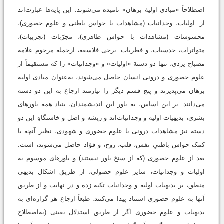
اصطلاحاً «مبادی اولیة برهان» نامیده می‌شوند. این پایه‌ها عبارت‌اند
از: اولیات، وجدانیات (مشاهدات با حواس باطنی و علوم حضوری)،
محسوسات (مشاهدات با حواس ظاهری)، مجرّبات (تجربیات)،
متواترات، حدسیات، و فطریات. برخی فلاسفه، ازجمله مرحوم علامه
مصباح یزدی، تنها دو دستة «اولیات» و «وجدانیات» را که مستقیماً از
علوم حضوری و درونی انسان حاصل می‌شوند، به‌عنوان مبادی اولیة
برهان می‌پذیرند و پنج قسم دیگر را نیازمند ارجاع به این دو دسته
می‌دانند. بر این اساس، به باور این اندیشمندان، بنیاد همة باورهای
بشری، بدیهیات اولیه و وجدانیات‌اند و ریشه و اصل و خاستگاهِ این دو
دسته نیز مشاهدات درونی یا علوم حضوری و شهودی، نظیر آنچه با
کمک حواس باطنیِ نفس، قلب، روح، و فؤاد حاصل می‌شوند، است.
بعد از علوم حضوری (که از سنخ باور نیستند) و باورهای موسوم به
اولیات و وجدانیات، سایر علوم حصولی، از طریق اشکال بدیهی
منطق، بر بدیهیات اولیه و وجدانیات تکیه زده و در نهایت و از طریق
آنها به علوم حضوری استناد پیدا می‌کنند. طبعاً ارجاع هر گزاره‌ای به
بدیهیات و علوم حضوری اگر از طریق استدلال یقینی (به‌اصطلاح