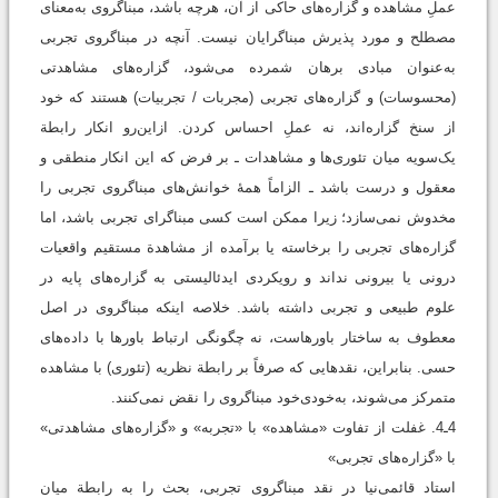
عملِ مشاهده و گزاره‌های حاکی از آن، هرچه باشد، مبناگروی به‌معنای
مصطلح و مورد پذیرش مبناگرایان نیست. آنچه در مبناگروی تجربی
به‌عنوان مبادی برهان شمرده می‌شود، گزاره‌های مشاهدتی
(محسوسات) و گزاره‌های تجربی (مجربات / تجربیات) هستند که خود
از سنخ گزاره‌اند، نه عملِ احساس کردن. ازاین‌رو انکار رابطة
یک‌سویه میان تئوری‌ها و مشاهدات ـ بر فرض که این انکار منطقی و
معقول و درست باشد ـ الزاماً همۀ خوانش‌های مبناگروی تجربی را
مخدوش نمی‌سازد؛ زیرا ممکن است کسی مبناگرای تجربی باشد، اما
گزاره‌های تجربی را برخاسته یا برآمده از مشاهدة مستقیم واقعیات
درونی یا بیرونی نداند و رویکردی ایدئالیستی به گزاره‌های پایه در
علوم طبیعی و تجربی داشته باشد. خلاصه اینکه مبناگروی در اصل
معطوف به ساختار باورهاست، نه چگونگی ارتباط باورها با داده‌های
حسی. بنابراین، نقدهایی که صرفاً بر رابطة نظریه (تئوری) با مشاهده
متمرکز می‌شوند، به‌خودی‌خود مبناگروی را نقض نمی‌کنند.
4ـ4. غفلت از تفاوت «مشاهده» با «تجربه» و «گزاره‌های مشاهدتی»
با «گزاره‌های تجربی»
استاد قائمی‌نیا در نقد مبناگروی تجربی، بحث را به رابطة میان