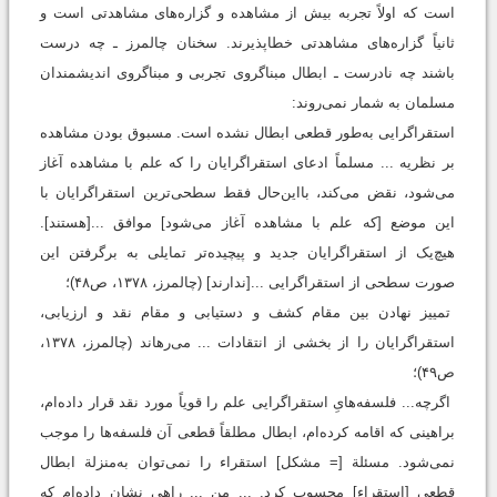
است که اولاً تجربه بیش از مشاهده و گزاره‌های مشاهدتی است و
ثانیاً گزاره‌های مشاهدتی خطاپذیرند. سخنان چالمرز ـ چه درست
باشند چه نادرست ـ ابطال مبناگروی تجربی و مبناگروی اندیشمندان
مسلمان به شمار نمی‌روند:
استقراگرایی به‌طور قطعی ابطال نشده است. مسبوق بودن مشاهده
بر نظریه ... مسلماً ادعای استقراگرایان را که علم با مشاهده آغاز
می‌شود، نقض می‌کند، بااین‌حال فقط سطحی‌ترین استقراگرایان با
این موضع [که علم با مشاهده آغاز می‌شود] موافق ...[هستند].
هیچ‌یک از استقراگرایان جدید و پیچیده‌تر تمایلی به برگرفتن این
صورت سطحی از استقراگرایی ...[ندارند] (چالمرز، ۱۳۷۸، ص۴۸)؛
تمییز نهادن بین مقام کشف و دستیابی و مقام نقد و ارزیابی،
استقراگرایان را از بخشی از انتقادات ... می‌رهاند (چالمرز، ۱۳۷۸،
ص۴۹)؛
اگرچه... فلسفه‌هایِ استقراگرایی علم را قویاً مورد نقد قرار داده‌ام،
براهینی که اقامه کرده‌ام، ابطال مطلقاً قطعی آن فلسفه‌ها را موجب
نمی‌شود. مسئلة‌ [= مشکل] استقراء را نمی‌توان به‌منزلة ابطال
قطعی [استقراء] محسوب کرد. ... من ... راهی نشان داده‌ام که