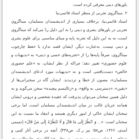
باورهای دینی معرفی کرده است.
۲. مبناگروی تجربی از منظر استاد قائمی‌نیا
استاد قائمی‌نیا، برخلاف بسیاری از اندیشمندان مسلمان، مبناگروی
تجربی در باورهای بشری و دینی را به این دلیل ردّ می‌کند که مبناگروی
است، نه به این دلیل که تجربه پایه و مبنای مناسبی برای علوم بشری
و دینی نیست. به‌عبارت دیگر، ایشان قصد ندارد با حفظ چارچوب
مبناگروی، صرفاً پایه‌ها را از «تجربه‌های حسی و دینی» به «بدیهیات و
علوم حضوری» تغییر دهد؛ چراکه از نظر ایشان، نه «علم حضوری
خالص» دست‌یافتنی است و نه «بدیهیات مورد ادعای اندیشمندان
مسلمان»، مصون از خطا و تردیدند. ایشان گاه در سخنرانی‌ها از
«یقین»، «دسترسی به واقع»، و «رئالیسم پیچیده» سخن می‌گوید و به
دلیل همین سخنان می‌توان پذیرفت که عقیدة شخصی و درونی ایشان
همانند جریان غالب در میان اندیشمندان مسلمان است، اما برخی
سخنان ایشان حاکی از امور دیگری هستند و انتقاد ما نسبت به این
سخنان است: «... وَ انْظُرْ إِلَى‏ مَا قَالَ‏ وَ لَا تَنْظُرْهُ إِلَى مَنْ قَالَ» (تميمى
آمدى، ۱۳۶۶، ص۵۸؛ نیز ر.ک. ص۴۳۸). آنچه در برخی آثار کتبی و
شفاهی ایشان دیده می‌شود، به نظر «شکاکیت»، «ایدئالیسم»،‌