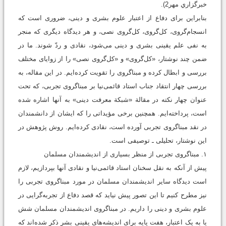
خبرگزاري مهر2).
بنابراین برای دفاع از اعتبار علوم بشری و دینی، ضروری است که
انسجام‌گروی، کل‌گروی، کل‌گروی نصی، و هر دیدگاه دیگری که منجر
به نفی علم یقینی بشری و دینی می‌شود، نقادی و ردّ شوند. ما در
ضمن چند نوشتار، «کل‌گروی» و «کل‌گروی نصی» را از زوایای مختلف
بررسی و ابطال کرده و مبناگروی را تقویت کرده‌ایم. در این مقاله، به
بررسی چهار انتقاد جناب استاد قائمی‌نیا بر مبناگروی تجربی، که تحت
عنوان چهار نکته در مقالة‌ «شبکة معرفت دینی»‌ به آنها اشاره شده
است، پرداخته‌ایم. همچنین برخی مؤیداتی را که ایشان از دانشمندان
در نقد مبناگروی تجربی آورده است، نقادی کرده‌ایم. روش پژوهش در
این نوشتار، تحلیلی ـ توصیفی است.
۱. مبناگروی تجربی از منظر بسیاری از اندیشمندان مسلمان
پیش از آنکه به نقل سخنان استاد قائمی‌نیا و نقادی آنها بپردازیم، لازم
است دیدگاه سایر اندیشمندان مسلمان در مورد مبناگروی تجربی را
نیز مطرح کنیم تا این تصور پیش نیاید که قصد دفاع از تجربه‌گرایی در
علوم بشری و دینی را داریم. در مبناگروی اندیشمندان مسلمان شش
یا به یک اعتبار، هفت پایه برای اندیشه‌های یقینی بشر ذکر شده‌اند که