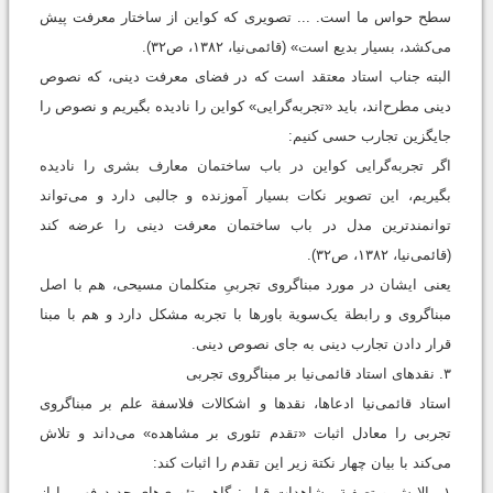
سطح حواس ما است. ... تصویری که کواین از ساختار معرفت پیش
می‌کشد، بسیار بدیع است» (قائمی‌نیا، ۱۳۸۲، ص۳۲).
البته جناب استاد معتقد است که در فضای معرفت دینی، که نصوص
دینی مطرح‌اند، باید «تجربه‌گرایی» کواین را نادیده بگیریم و نصوص را
جایگزین تجارب حسی کنیم:
اگر تجربه‌گرایی کواین در باب ساختمان معارف بشری را نادیده
بگیریم، این تصویر نکات بسیار آموزنده و جالبی دارد و می‌تواند
توانمندترین مدل در باب ساختمان معرفت دینی را عرضه کند
(قائمی‌نیا، ۱۳۸۲، ص۳۲).
یعنی ایشان در مورد مبناگروی تجربیِ متکلمان مسیحی، هم با اصل
مبناگروی و رابطة یک‌سویة باورها با تجربه مشکل دارد و هم با مبنا
قرار دادن تجارب دینی به جای نصوص دینی.
۳. نقدهای استاد قائمی‌نیا بر مبناگروی تجربی
استاد قائمی‌نیا ادعاها، نقدها و اشکالات فلاسفة علم بر مبناگروی
تجربی را معادل اثبات «تقدم تئوری بر مشاهده» می‌داند و تلاش
می‌کند با بیان چهار نکتة زیر این تقدم را اثبات کند:
۱. پالایش و تصفیة مشاهدات قبلی: گاهی تئوری‌های جدید فهم ما از