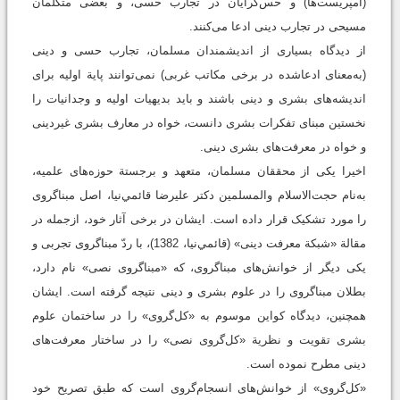
(آمپریست‌ها) و حس‌گرایان در تجارب حسی، و بعضی متکلمان
مسیحی در تجارب دینی ادعا می‌کنند.
از دیدگاه بسیاری از اندیشمندان مسلمان، تجارب حسی و دینی
(به‌معنای ادعاشده در برخی مکاتب غربی) نمی‌توانند پایة اولیه برای
اندیشه‌های بشری و دینی باشند و باید بدیهیات اولیه و وجدانیات را
نخستین مبنای تفکرات بشری دانست، خواه در معارف بشری غیردینی
و خواه در معرفت‌های بشری دینی.
اخیرا یکی از محققان مسلمان، متعهد و برجستة حوزه‌های علمیه،
به‌نام حجت‌الاسلام والمسلمين دکتر عليرضا قائمي‌نيا، اصل مبناگروی
را مورد تشکیک قرار داده است. ایشان در برخی آثار خود، از‌جمله در
مقالة «شبکة معرفت دینی» (قائمي‌نيا، 1382)، با ردّ مبناگروی تجربی و
یکی دیگر از خوانش‌های مبناگروی، که «مبناگروی نصی» نام دارد،
بطلان مبناگروی را در علوم بشری و دینی نتیجه گرفته است. ایشان
همچنین، دیدگاه کواین موسوم به «کل‌گروی» را در ساختمان علوم
بشری تقویت و نظریة «کل‌گروی نصی» را در ساختار معرفت‌های
دینی مطرح نموده است.
«کل‌گروی»‌ از خوانش‌های انسجام‌گروی است که طبق تصریح خود