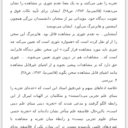
تجربه را نفی می‌کنند و به یک معنا تقدم تئوری بر مشاهده را نشان
می‌دهند» (قائمی‌نیا، ۱۳۸۲، ص۲۸). ایشان برای تأیید نکات فوق و
تقویت دیدگاه خود، مؤیداتی نیز از سخنان دانشمندان بزرگی همچون
انيشتين و هایزنبرگ می‌آورد. ایشان می‌نویسد:
آینشتاین... به تقدم تئوری بر مشاهده قائل بود. هایزنبرگ این سخن
را از او نقل کرده است که «همواره تئوری است که تعیین می‌کند چه
چیزی باید مورد مشاهده قرار گیرد.» این سخن نظیر دیدگاه فایرابند
است که... مشاهدات هم در درون تئوری تعیین می‌شوند. ... تئوری
حق دارد که بر مشاهدات پیشی بجوید و از اشیای غیرقابل مشاهده
مانند اشیای قابل مشاهده سخن بگوید (قائمی‌نیا، ۱۳۸۲، ص۲۸).
۴. بررسی
خلاصة ادعاهای مبهم و غیردقیق استاد این است که «عده‌ای تجربه را
مبنای علم تجربی می‌دانستند» و متکلمان در الهیات لیبرال از این
رابطه الگو گرفتند و مدعی شدند که «تجربة دینی مبنای علم دینی
است»، بااین‌حال، فلاسفة علم متأخر نشان داده‌اند که «تجربة حسی
مبنای علوم تجربی نیست» و رابطة میان تجربه و مشاهده با
تئوری‌های علمی یک‌سویه نیست. در این میان، یکی از فلاسفه، به‌نام