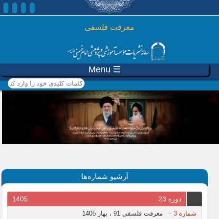
رفتن به محتوای اصلی
معرفت فلسفی
☰ Menu
کلمات کلیدی خود را وارد
کنید
آرشیو شماره‌ها
دوره 23
1405
شماره 3
-
معرفت فلسفی 91 ، بهار 1405