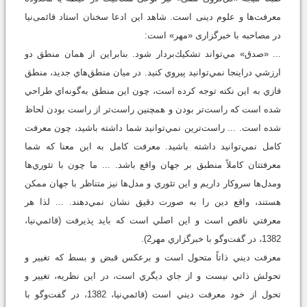
معرفت‌ها و علوم دینی است. شاهد این ادعا سخنان استاد قائمی‌نیا
در مصاحبه با خبرگزاری «مهر» است:
... «صدق» مي‌تواند تشكيك‌بردار شود. بنابراين از همان منطق دو
ارزشي دراينجا نمي‌توانيد پيروي كنيد. در ميان منطق‌هاي جديد، منطق
فازي به اين نكته توجه كرده است، چون اين منطق به‌گونه‌اي طراحي
شده است كه راست‌تر بودن و همچنين راست‌تر از راست بودن لحاظ
شده است. ... راست‌ترين نمي‌توانيد شما داشته باشيد، چون معرفت
كامل نمي‌توانيد داشته باشيد. معرفت كامل به اين معنا كه شما
معرفتتان كاملاً منطبق بر جهان واقع باشد. ... ما چون با تئوري‌ها
ومدل‌ها سروكار داريم و اين تئوري و مدل‌ها نيز متناظر با جهان ممكن
هستند، واقع دين را به صورت دقيق نشان نمي‌دهند. ... لذا هر
معرفتي ناقص است و اين اصلي است كه بايد پذيرفت (قائمي‌نيا،
1382، در گفت‌وگو با خبرگزاري مهر2).
معرفت ديني ذاتاً متحول است و برعكس قبض و بسط كه تغيير و
تحولش ذاتي نيست و از جاي ديگري است، در اين نظريه، تغيير و
تحول از خود معرفت ديني است (قائمي‌نيا، 1382، در گفت‌وگو با