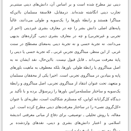
دینی نیز مطرح شده است و بر اساس آن، دانش‌های دینی مبتنی‌بر
تجارب دینی انگاشته شده‌اند. درمقابل، فلاسفة مسلمان بااین‌که
مبناگرا هستند و رابطة باورها را یک‌سویه و طولی می‌دانند، غالباً
پایه‌های اصلی دانش بشر را چه در معارف بشری غیردینی (اعم از
تجربی و غیرتجربی) و چه در معارف بشری دینی، گزاره‌های بدیهی
می‌دانند، نه تجربة حسی و نه تجربة دینی به‌معنای مصطلح در سنت
غربی. از این منظر، مبناگروی تجربیِ غربی ـ که تجربة حسی یا دینی را
پایة معرفت می‌داند ـ قابل قبول نیست. بااین‌حال، نقد ایشان نه به
اصل مبناگروی یا رابطة طولی باورها، بلکه معطوف به ماهیت باورهای
پایه و بنیادین در مبناگروی تجربی است. اخیرا یکی از محققان مسلمان
و متعهد، تحت عنوان انتقاد از مبناگروی تجربی، اصل مبناگروی و رابطة
یک‌سویه و ساختار سلسله‌مراتبیِ باورها را زیرسؤال برده و با تأکید بر
دیدگاه کل‌گرایانة کواین، که مستلزم شکاکیت است، نظریه‌ای با عنوان
«کل‌گروی نصی» را در ساختار معرفت‌های دینی مطرح کرده است. این
مقاله، با روش تحلیلی‌ ـ ‌توصیفی، برای دفاع از مبانی معرفتی اندیشة
اسلامی و اعتبار دانش‌های بشری و دینی، نقدهای واردشده بر
مبناگروی تجربی را پاسخ داده است.