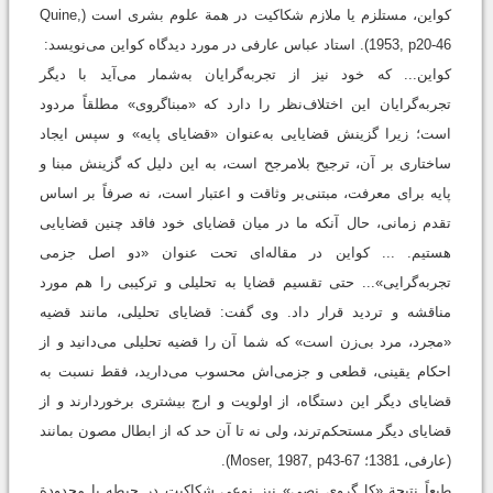
کواین، مستلزم یا ملازم شکاکیت در همة علوم بشری است (Quine,
1953, p20-46). استاد عباس عارفی در مورد دیدگاه کواین می‌نویسد:
کواین... که خود نیز از تجربه‌گرایان به‌شمار می‌آید با دیگر
تجربه‌گرایان این اختلاف‌نظر را دارد که «مبناگروی» مطلقاً مردود
است؛ زیرا گزینش قضایایی به‌عنوان «قضایای پایه» و سپس ایجاد
ساختاری بر آن، ترجیح بلامرجح است، به این دلیل که گزینش مبنا و
پایه برای معرفت، مبتنی‌بر وثاقت و اعتبار است، نه صرفاً بر اساس
تقدم زمانی، حال آنکه ما در میان قضایای خود فاقد چنین قضایایی
هستیم. ... کواین در مقاله‌ای تحت عنوان «دو اصل جزمی
تجربه‌گرایی»... حتی تقسیم قضایا به تحلیلی و ترکیبی را هم مورد
مناقشه و تردید قرار داد. وی گفت: قضایای تحلیلی، مانند قضیه
«مجرد، مرد بی‌زن است» که شما آن را قضیه تحلیلی می‌دانید و از
احکام یقینی، قطعی و جزمی‌اش محسوب می‌دارید، فقط نسبت به
قضایای دیگر این دستگاه، از اولویت و ارج بیشتری برخوردارند و از
قضایای دیگر مستحکم‌ترند، ولی نه تا آن حد که از ابطال مصون بمانند
(عارفی، 1381؛ Moser, 1987, p43-67).
طبعاً نتیجة «کل‌گروی نصی» نیز نوعی شکاکیت در حیطه یا محدودة