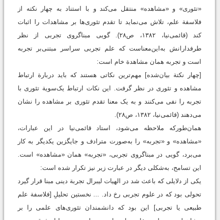
«تئوری» و «مشاهده» منتقل می‌کند و با استناد به چهار نکته از
فلاسفة علم، تلاش می‌نماید تا تقدم تئوری‌ها بر مشاهدات را اثبات
کند (قائمی‌نیا، ۱۳۸۲، ص۲۸). گویی مبناگروی تجربی از نظر
طرفدارانش به‌این‌معناست که علم تجربی سراسر مبتنی‌بر تجربه
است و تجربه همان مشاهدة خام است:
[چهار نکتة بیان‌شده] مهم‌ترین نکاتی هستند که باید دربارة ارتباط
مشاهده و تئوری در نظر گرفت. این نکات ارتباط یک‌سویة تئوری با
تجربه را نفی می‌کنند و به یک معنا تقدم تئوری بر مشاهده را نشان
می‌دهند (قائمی‌نیا، ۱۳۸۲، ص۲۸).
همان‌طورکه ملاحظه می‌شود، استاد قائمی‌نیا در این عبارات،
«مشاهده» و «تجربه» را به‌صورت مترادف و جایگزین یکدیگر به‌ کار
می‌برد، گویی در مبناگروی تجربی، «تجربه»‌ همان «مشاهده» است.
این تسامح، به‌شکلی دیگر در عبارت زیر نیز تکرار شده است:
یکی از دلایلی که باعث شد در الهیات لیبرال تجربة دینی مبنا قرار گیرد
تحولی بود که در علوم تجربی رخ داد. ... نخستین تحلیلِ [فلاسفة علم
طبیعی یا تجربی] این بود که دانشمندان تئوری‌های علمی را بر