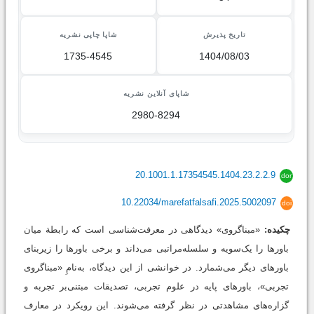
تاریخ پذیرش
شاپا چاپی نشریه
1735-4545
1404/08/03
شاپای آنلاین نشریه
2980-8294
20.1001.1.17354545.1404.23.2.2.9
dor
10.22034/marefatfalsafi.2025.5002097
doi
چکیده:
«مبناگروی» دیدگاهی در معرفت‌شناسی است که رابطة میان
باورها را یک‌سویه و سلسله‌مراتبی می‌داند و برخی باورها را زیربنای
باورهای دیگر می‌شمارد. در خوانشی از این دیدگاه، به‌نامِ «مبناگروی
تجربی»، باورهای پایه در علوم تجربی، تصدیقات مبتنی‌بر تجربه و
گزاره‌های مشاهدتی در نظر گرفته می‌شوند. این رویکرد در معارف