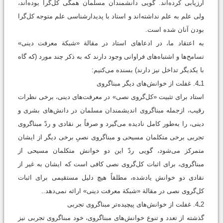
ارزیابی کرده‌اند. گویی دانشمندان مسلمان همگی کل‌گرا بوده‌اند،
ولی علم به علم نداشته‌اند و استاد با پدیدارشناسی علم متوجه کل‌گرا
بودن آنان شده است.
به ‌اعتقاد ما، در ادعاهای استاد در مقالة «شبکة معرفت دینی»
تسامح‌ها و اشتباه‌های فراوانی وجود دارند که به ذکر چند مورد (که گاه
با یکدیگر تداخل نیز دارند) بسنده می‌کنیم:
1ـ4. غفلت از خوانش‌های دیگر مبناگروی
استاد برای تثبیت «کل‌گروی نصی» در معرفت‌های دینی، برخی نظرات
رقیب، ازجمله مبناگروی اندیشمندان مسلمان در دانش‌های بشری و
دینی، را به‌طور کامل نادیده می‌گیرد و صرفاً بر نقادی و ردّ مبناگروی
تجربی برخی متکلمان مسیحی و مبناگروی نصیِ برخی دیگر از ایشان
متمرکز می‌شود، گویی ردّ این دو خوانش متکلمان مسیحی از
مبناگروی، برای اثبات کل‌گروی نصی کافی است که ایشان به غیر از
نقادی دو خوانش یادشده، مطلقاً هیچ دلیل مستقیمی برای اثبات
کل‌گروی نصی در مقالة «شبکة معرفت دینی»‌ ارائه نمی‌دهد..
2ـ4. غفلت از خوانش‌های پیچیده‌تر مبناگروی تجربی
گذشته از تعدد و تنوع خوانش‌های مبناگروی، خود مبناگروی تجربی نیز