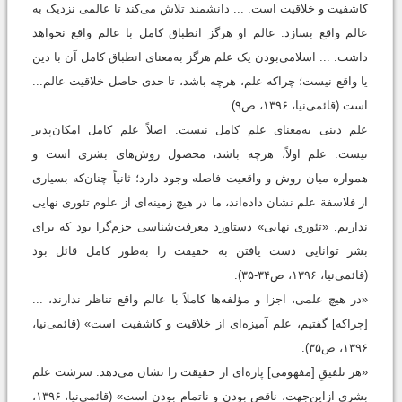
کاشفیت و خلاقیت است. ... دانشمند تلاش می‌کند تا عالمی نزدیک به
عالم واقع بسازد. عالم او هرگز انطباق کامل با عالم واقع نخواهد
داشت. ... اسلامی‌بودن یک علم هرگز به‌معنای انطباق کامل آن با دین
یا واقع نیست؛ چراکه علم، هرچه باشد، تا حدی حاصل خلاقیت عالم...
است (قائمی‌نیا، ۱۳۹۶، ص۹).
علم دینی به‌معنای علم کامل نیست. اصلاً علم کامل امکان‌پذیر
نیست. علم اولاً، هرچه باشد، محصول روش‌های بشری است و
همواره میان روش و واقعیت فاصله وجود دارد؛ ثانیاً چنان‌که بسیاری
از فلاسفة علم نشان داده‌اند، ما در هیچ زمینه‌ای از علوم تئوری نهایی
نداریم. «تئوری نهایی» دستاورد معرفت‌شناسی جزم‌گرا بود که برای
بشر توانایی دست ‌یافتن به حقیقت را به‌طور کامل قائل بود
(قائمی‌نیا، ۱۳۹۶، ص۳۴-۳۵).
«در هیچ علمی، اجزا و مؤلفه‌ها کاملاً با عالم واقع تناظر ندارند، ...
[چراکه] گفتیم، علم آمیزه‌ای از خلاقیت و کاشفیت است» (قائمی‌نیا،
۱۳۹۶، ص۳۵).
«هر تلفیقِ [مفهومی] پاره‌ای از حقیقت را نشان می‌دهد. سرشت علم
بشری ازاین‌جهت، ناقص‌ بودن و ناتمام ‌بودن است» (قائمی‌نیا، ۱۳۹۶،