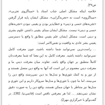
ص۳۷).
خلاصه اینکه مشکل اصلی جناب استاد با «مبناگروی تجربی»،
«مبناگروی» است نه «تجربه‌گرایی». مشکل ایشان پایه قرار گرفتن
«تجربه‌های حسی و دینی» و خطاپذیر بودن و یقینی نبودن «تجربه‌های
حسی و دینی» نیست. مشکل ایشان مبنای یقینی داشتن علوم بشری
و دینی است. مشکل ایشان علم یقینیِ مطابق با واقع یا دسترسی
یقینیِ بشر عادی به واقعیت و نفس‌الامر است:
... راست‌ترين نمي‌توانيد شما داشته باشيد، چون معرفت كامل
نمي‌توانيد داشته باشيد. معرفت كامل به اين معنا كه شما معرفت‌تان
كاملاً منطبق بر جهان واقع باشد. تفاوت ميان معرفت ديني ما و
معرفت ديني معصوم در اين است كه آنها به واقع دين متصل هستند و
از دور و به كمك تئوري‌ها و مدل‌ها به دين نمي‌رسند واقع دين را
مي‌بينند، اما ما چون با تئوري‌ها و مدل‌ها سروكار داريم و اين تئوري و
مدل‌ها نيز متناظر با جهان ممكن هستند، واقع دين را به صورت دقيق
نشان نمي‌دهند. ... لذا هر معرفتي ناقص است (قائمي‌نيا، 1382، در
گفت‌وگو با خبرگزاري مهر2).