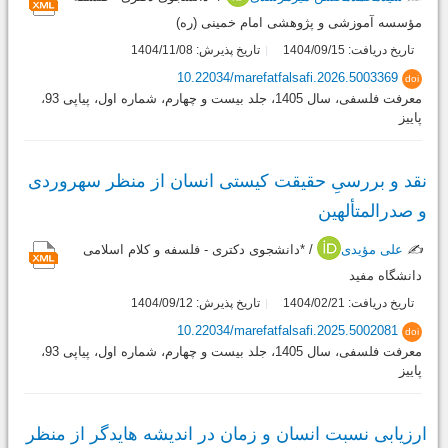
مؤسسه آموزشی و پژوهشی امام خمینی (ره)
تاریخ دریافت: 1404/09/15
تاریخ پذیرش: 1404/11/08
10.22034/marefatfalsafi.2026.5003369
doi
معرفت فلسفی، سال 1405، جلد بیست و چهارم، شماره اول، پیاپی 93،
پاییز
نقد و بررسیِ حقیقت کیستی انسان از منظر سهروردی
و صدرالمتألهین
✍️
علی مؤیدی
/ *دانشجوی دکتری - فلسفه و کلام اسلامی
دانشگاه مفید
تاریخ دریافت: 1404/02/21
تاریخ پذیرش: 1404/09/12
10.22034/marefatfalsafi.2025.5002081
doi
معرفت فلسفی، سال 1405، جلد بیست و چهارم، شماره اول، پیاپی 93،
پاییز
ارزیابی نسبت انسان و زمان در اندیشه هایدگر از منظر