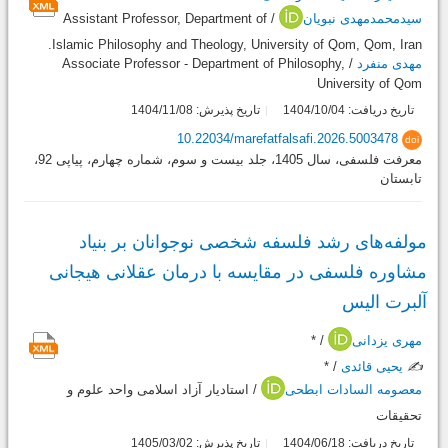
سیدمحمدمهدی نبویان
/ Assistant Professor, Department of
Islamic Philosophy and Theology, University of Qom, Qom, Iran.
مهدی منفرد
/ Associate Professor - Department of Philosophy,
University of Qom
تاریخ دریافت: 1404/10/04
تاریخ پذیرش: 1404/11/08
10.22034/marefatfalsafi.2026.5003478
doi
معرفت فلسفی، سال 1405، جلد بیست و سوم، شماره چهارم، پیاپی 92،
تابستان
مولفه‌های رشد فلسفه شخصی نوجوانان بر بنیاد
مشاوره فلسفی در مقایسه با درمان عقلانی هیجانی
آلبرت الیس
مهری یزدانی
/ *
✍️
یحیی قائدی
/ *
معصومه السادات ابطحی
/ استادیار آزاد اسلامی واحد علوم و
تحقیقات
تاریخ دریافت: 1404/06/18
تاریخ پذیرش: 1405/03/02