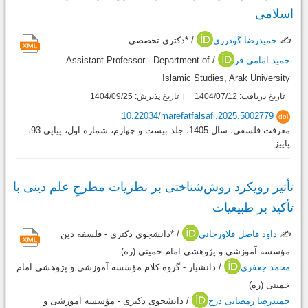
اسلامی
✍️
حمیدرضا گودرزی
/ *دکتری تخصصی
حمید امامی فر
/ Assistant Professor - Department of
Islamic Studies, Arak University
تاریخ دریافت: 1404/07/12
تاریخ پذیرش: 1404/09/25
10.22034/marefatfalsafi.2025.5002779
doi
معرفت فلسفی، سال 1405، جلد بیست و چهارم، شماره اول، پیاپی 93،
پاییز
تأثیر رویکرد روش‌شناختی بر نظریات مطرحِ علم دینی با
تأکید بر طبیعیات
✍️
داود فاضل فلاورجانی
/ *دانشجوی دکتری - فلسفه دین
مؤسسه آموزشی و پژوهشی امام خمینی (ره)
محمد جعفری
/ دانشیار - گروه کلام مؤسسه آموزشی و پژوهشی امام
خمینی (ره)
حمیدرضا رمضانی درح
/ دانشجوی دکتری - مؤسسه آموزشی و