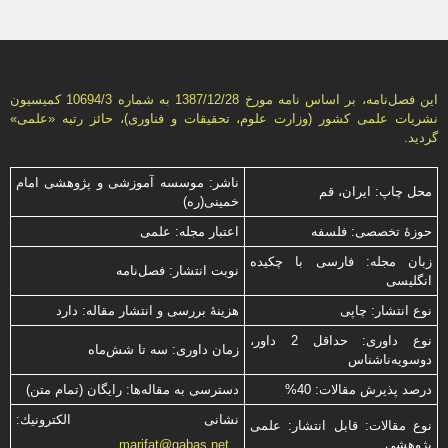
این فصل‌نامه، بر اساس نامه مورخ 1387/12/28 به شماره 10694/3 كمیسیون
نشریات علمی كشور (وزارت علوم، تحقیقات و فناوری)، حائز رتبه «علمی»
گردید.
ناشر: موسسه آموزشی و پژوهشی امام
محل چاپ: ایران، قم
خمینی(ره)
حوزۀ تخصصی: فلسفه
اعتبار مجله: علمی
زبان مجله: فارسی با چكیده
نوبت انتشار: فصل‌نامه
انگلیسی
نوع انتشار: چاپی
هزینۀ بررسی و انتشار مقاله: دارد
نوع داوری: حداقل 2 داور،
زمان داوری: سه تا شش‌ماه
دوسویه‌ناشناس
درصد پذیرش مقالات: 40%
دسترسی به مقاله‌ها: رایگان (تمام متن)
نشانی الكترونیك:
نوع مقالات: قابل انتشار: علمی
پژوهشی
marifat@qabas.net