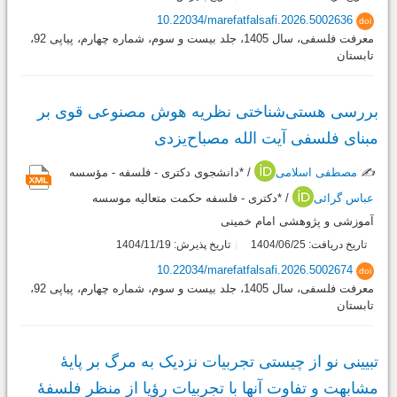
10.22034/marefatfalsafi.2026.5002636
doi
معرفت فلسفی، سال 1405، جلد بیست و سوم، شماره چهارم، پیاپی 92،
تابستان
بررسی هستی‌شناختی نظریه هوش مصنوعی قوی بر
مبنای فلسفی آیت الله مصباح‌یزدی
✍️
مصطفی اسلامی
/ *دانشجوی دکتری - فلسفه - مؤسسه
عباس گرائی
/ *دکتری - فلسفه حکمت متعالیه موسسه
آموزشی و پژوهشی امام خمینی
تاریخ دریافت: 1404/06/25
تاریخ پذیرش: 1404/11/19
10.22034/marefatfalsafi.2026.5002674
doi
معرفت فلسفی، سال 1405، جلد بیست و سوم، شماره چهارم، پیاپی 92،
تابستان
تبیینی نو از چیستی تجربیات نزدیک به مرگ بر پایۀ
مشابهت و تفاوت آنها با تجربیات رؤیا از منظر فلسفۀ