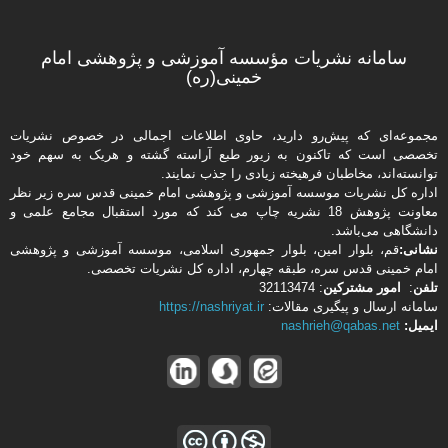
سامانه نشریات مؤسسه آموزشی و پژوهشی امام
خمینی(ره)
مجموعه‌ای که پیش‌رو دارید،‌ حاوی اطلاعات اجمالی در خصوص نشریات
تخصصی است که تاکنون به زیور طبع آراسته گشته و هریک به سهم خود
توانسته‌اند، مخاطبان فرهیخته‌ زیادی را جذب نمایند.
اداره كل نشریات موسسه آموزشی و پژوهشی امام خمینی قدس سره زیر نظر
معاونت پژوهش 18 نشریه چاپ می کند که مورد استقبال مجامع علمی و
دانشگاهی می‌باشد.
نشانی:
قم، بلوار امین، بلوار جمهوری اسلامی، موسسه آموزشی و پژوهشی
امام خمینی قدس سره، طبقه چهارم، اداره كل نشریات تخصصی.
تلفن
:
امور مشتركین
: 32113474
سامانه ارسال و پیگیری مقالات:
https://nashriyat.ir
ایمیل:
nashrieh@qabas.net