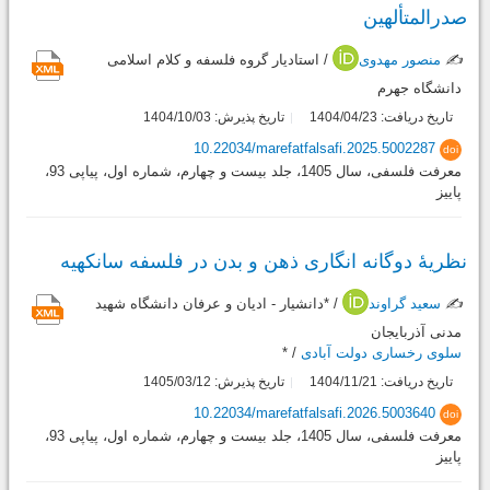
صدرالمتألهین
✍️
منصور مهدوی
/ استادیار گروه فلسفه و کلام اسلامی
دانشگاه جهرم
تاریخ دریافت: 1404/04/23
تاریخ پذیرش: 1404/10/03
10.22034/marefatfalsafi.2025.5002287
doi
معرفت فلسفی، سال 1405، جلد بیست و چهارم، شماره اول، پیاپی 93،
پاییز
نظریۀ دوگانه انگاری ذهن و بدن در فلسفه سانکهیه
✍️
سعید گراوند
/ *دانشیار - ادیان و عرفان دانشگاه شهید
مدنی آذربایجان
سلوی رخساری دولت آبادی
/ *
تاریخ دریافت: 1404/11/21
تاریخ پذیرش: 1405/03/12
10.22034/marefatfalsafi.2026.5003640
doi
معرفت فلسفی، سال 1405، جلد بیست و چهارم، شماره اول، پیاپی 93،
پاییز