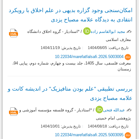
امکان‌سنجی وجود گزاره بدیهی در علم اخلاق با رویکرد
انتقادی به دیدگاه علامه مصباح یزدی
✍️
مجید ابوالقاسم زاده
/ *استادیار - گروه اخلاق دانشگاه
معارف اسلامی
تاریخ دریافت: 1404/08/05
تاریخ پذیرش: 1404/11/19
10.22034/marefatfalsafi.2026.5003004
doi
معرفت فلسفی، سال 1405، جلد بیست و چهارم، شماره دوم، پیاپی 94،
زمستان
بررسی تطبیقی "علم بودن متافیزیک" در اندیشه کانت و
علامه مصباح یزدی
✍️
عبدالله فتحی
/ *استادیار - گروه فلسفه مؤسسه آموزشی و
پژوهشی امام خمینی
تاریخ دریافت: 1404/08/18
تاریخ پذیرش: 1404/10/01
10.22034/marefatfalsafi.2025.5003095
doi