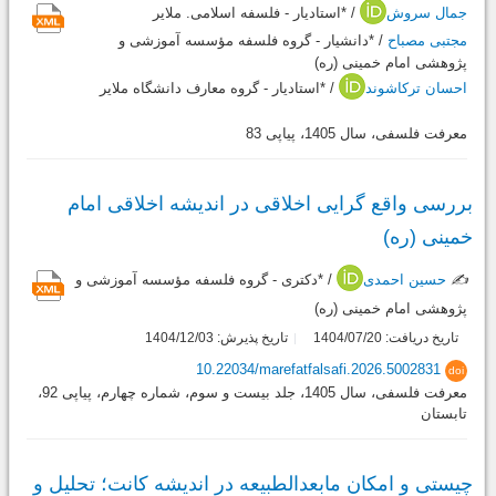
جمال سروش
/ *استادیار - فلسفه اسلامی. ملایر
مجتبی مصباح
/ *دانشیار - گروه فلسفه مؤسسه آموزشی و
پژوهشی امام خمینی (ره)
احسان ترکاشوند
/ *استادیار - گروه معارف دانشگاه ملایر
معرفت فلسفی، سال 1405، پیاپی 83
بررسی واقع گرایی اخلاقی در اندیشه اخلاقی امام
خمینی (ره)
✍️
حسین احمدی
/ *دکتری - گروه فلسفه مؤسسه آموزشی و
پژوهشی امام خمینی (ره)
تاریخ دریافت: 1404/07/20
تاریخ پذیرش: 1404/12/03
10.22034/marefatfalsafi.2026.5002831
doi
معرفت فلسفی، سال 1405، جلد بیست و سوم، شماره چهارم، پیاپی 92،
تابستان
چیستی و امکان مابعدالطبیعه در اندیشه کانت؛ تحلیل و