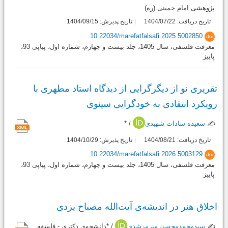
پژوهشی امام خمینی (ره)
تاریخ دریافت: 1404/07/22
تاریخ پذیرش: 1404/09/15
10.22034/marefatfalsafi.2025.5002850
doi
معرفت فلسفی، سال 1405، جلد بیست و چهارم، شماره اول، پیاپی 93،
پاییز
تقریری نو از دیگرگرایی از دیدگاه استاد مطهری با
رویکرد انتقادی به خودگرایی سینوی
✍️
سعیده سادات شهیدی
/ *
تاریخ دریافت: 1404/08/21
تاریخ پذیرش: 1404/10/29
10.22034/marefatfalsafi.2026.5003129
doi
معرفت فلسفی، سال 1405، جلد بیست و چهارم، شماره اول، پیاپی 93،
پاییز
اخلاق هنر در اندیشه‌ی آیت‌الله مصباح یزدی
✍️
سیدمحمدمحسن میرمرشدی
/ *دانشجوی دکتری - فلسفه