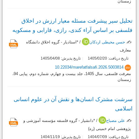
زمستان
تحلیل سیر پیشرفت مسئله معیار ارزش در اخلاق
فلسفی بر اساس آراء کندی، رازی، فارابی و مسکویه
✍️
حسن محیطی اردکان
/ *استادیار - گروه اخلاق دانشگاه
معارف
تاریخ دریافت: 1405/02/20
تاریخ پذیرش: 1405/04/08
10.22034/marefatfalsafi.2026.5003814
doi
معرفت فلسفی، سال 1405، جلد بیست و چهارم، شماره دوم، پیاپی 94،
زمستان
سرشت مشترک انسان‌ها و نقش آن در علوم انسانی
اسلامی
✍️
علی مصباح
/ *دانشیار - گروه فلسفه مؤسسه آموزشی و
پژوهشی امام خمینی (ره)
تاریخ دریافت: 1404/07/09
تاریخ پذیرش: 1404/11/19