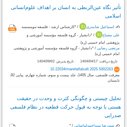
تأثیر نگاه عین‌الربطی به انسان بر اهداف علوم‌انسانی
اسلامی
✍️
اسماعیل شابندری
/ *کارشناس ارشد - فلسفه-مومسسه
علی مصباح
/ *دانشیار - گروه فلسفه مؤسسه آموزشی و
پژوهشی امام خمینی (ره)
مرتضی رضایی
/ *دانشیار - گروه فلسفه مؤسسه آموزشی و پژوهشی
امام خمینی (ره)
تاریخ دریافت: 1404/04/17
تاریخ پذیرش: 1404/09/02
10.22034/marefatfalsafi.2025.5002263
doi
معرفت فلسفی، سال 1405، جلد بیست و سوم، شماره چهارم، پیاپی 92،
تابستان
تحلیل چیستی و چگونگی کثرت و وحدت در حقیقت
هستی با توجه به قبول حرکت قطعیه در نظام فلسفی
صدرایی
✍️
سیدرضا سیداحمدلواسانی
/ *