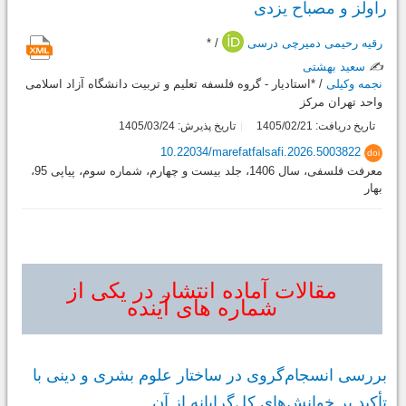
راولز و مصباح یزدی
رقیه رحیمی دمیرچی درسی
/ *
✍️
سعید بهشتی
نجمه وکیلی
/ *استادیار - گروه فلسفه تعلیم و تربیت دانشگاه آزاد اسلامی
واحد تهران مرکز
تاریخ دریافت: 1405/02/21
تاریخ پذیرش: 1405/03/24
10.22034/marefatfalsafi.2026.5003822
doi
معرفت فلسفی، سال 1406، جلد بیست و چهارم، شماره سوم، پیاپی 95،
بهار
مقالات آماده انتشار در یکی از
شماره های آینده
بررسی انسجام‌گروی در ساختار علوم بشری و دینی با
تأکید بر خوانش‌های کل‌گرایانه از آن