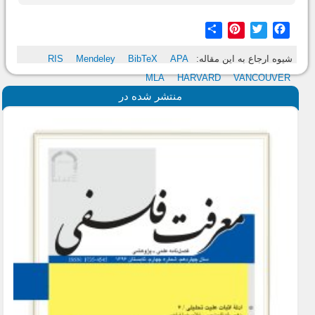
Share
Pinterest
Twitter
Facebook
شیوه ارجاع به این مقاله:
APA
BibTeX
Mendeley
RIS
MLA
HARVARD
VANCOUVER
منتشر شده در