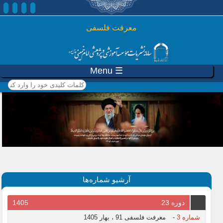
رفتن به محتوای اصلی
معرفت فلسفی
☰ Menu
کلمات کلیدی خود را وارد
کنید
آرشیو شماره‌ها
دوره 23
1405
شماره 3
-
معرفت فلسفی 91 ، بهار 1405