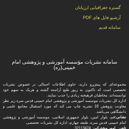
گستره جغرافیایی ارزیابان
آرشیو فایل های PDF
سامانه قدیم
سامانه نشریات مؤسسه آموزشی و پژوهشی امام
خمینی(ره)
مجموعه‌ای که پیش‌رو دارید،‌ حاوی اطلاعات اجمالی در خصوص نشریات
تخصصی است که تاکنون به زیور طبع آراسته گشته و هریک به سهم خود
توانسته‌اند، مخاطبان فرهیخته‌ زیادی را جذب نمایند.
اداره كل نشریات موسسه آموزشی و پژوهشی امام خمینی قدس سره زیر نظر
معاونت پژوهش 18 نشریه چاپ می کند که مورد استقبال مجامع علمی و
دانشگاهی می‌باشد.
نشانی:
قم، بلوار امین، بلوار جمهوری اسلامی، موسسه آموزشی و پژوهشی
امام خمینی قدس سره، طبقه چهارم، اداره كل نشریات تخصصی.
تلفن
:
امور مشتركین
: 32113474