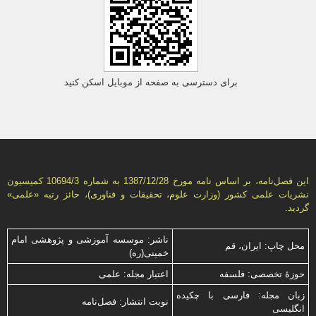
برای دسترسی به صفحه از موبایل اسکن کنید
این فصل‌نامه، بر اساس نامه مورخ 1387/12/28 به شماره 10694/3 كمیسیون
نشریات علمی كشور (وزارت علوم، تحقیقات و فناوری)، حائز رتبه «علمی»
گردید.
ناشر: موسسه آموزشی و پژوهشی امام
محل چاپ: ایران، قم
خمینی(ره)
حوزۀ تخصصی: فلسفه
اعتبار مجله: علمی
زبان مجله: فارسی با چكیده
نوبت انتشار: فصل‌نامه
انگلیسی