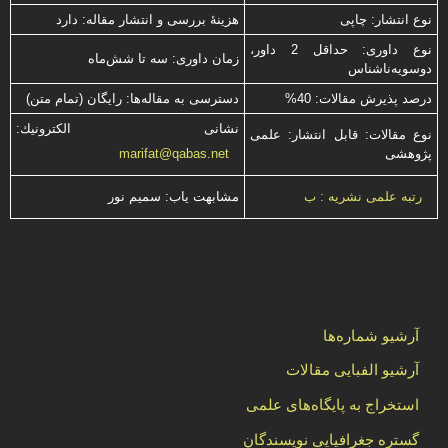
نوع انتشار: چاپی
هزینۀ بررسی و انتشار مقاله: دارد
نوع داوری: حداقل 2 داور،
زمان داوری: سه تا شش‌ماه
دوسویه‌ناشناس
درصد پذیرش مقالات: 40%
دسترسی به مقاله‌ها: رایگان (تمام متن)
نشانی الكترونیك:
نوع مقالات: قابل انتشار: علمی
پژوهشی
marifat@qabas.net
مشابهت ياب: سميم نور
رتبه علمی نشریه : ب
آرشیو شماره‌ها
آرشیو الفبایی مقالات
استخراج به پایگاه‌های علمی
گستره جغرافیایی نویسندگان