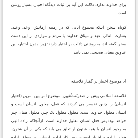
براى خداوند ندارد. دلالت این آیه بر اثبات دیدگاه اختیار، بسیار روشن
است.
کوتاه سخن اینکه مجموع آیاتى که در زمینه آزمایش، وعد، وعید،
بشارت، انذار، عهد و میثاق خداوند با مردم و مواردى از این دست
سخن گفته اند، به روشنى دلالت بر اختیار دارند؛ زیرا بدون اختیار، این
عناوین معناى صحیحى نمى یابند.
4. موضوع اختیار در گفتار فلاسفه
فلاسفه اسلامى پیش از
صدرالمتألهین
موضوع امر بین امرین (اختیار
انسان) را چنین تفسیر مى کردند که فعل، معلول انسان است و
انسان معلول خداوند است. معلولِ معلولِ یک چیز، معلول همان چیز
خواهد بود؛ پس فعل انسان معلول خداوند است. ازآنجاکه اراده الهى
به وجود انسان با همه شئون او تعلق مى یابد که یکى از آن شئون،
همان اراده و اختیار اوست، پس کار ارادى انسان نیز متعلق اراده