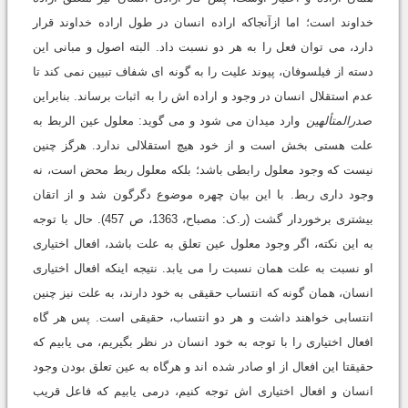
خداوند است؛ اما ازآنجاکه اراده انسان در طول اراده خداوند قرار
دارد، مى توان فعل را به هر دو نسبت داد. البته اصول و مبانى این
دسته از فیلسوفان، پیوند علیت را به گونه اى شفاف تبیین نمى کند تا
عدم استقلال انسان در وجود و اراده اش را به اثبات برساند. بنابراین
صدرالمتألهین
وارد میدان مى شود و مى گوید: معلول عین الربط به
علت هستى بخش است و از خود هیچ استقلالى ندارد. هرگز چنین
نیست که وجود معلول رابطى باشد؛ بلکه معلول ربط محض است، نه
وجود دارى ربط. با این بیان چهره موضوع دگرگون شد و از اتقان
بیشترى برخوردار گشت (ر.ک: مصباح، 1363، ص 457). حال با توجه
به این نکته، اگر وجود معلول عین تعلق به علت باشد، افعال اختیارى
او نسبت به علت همان نسبت را مى یابد. نتیجه اینکه افعال اختیارى
انسان، همان گونه که انتساب حقیقى به خود دارند، به علت نیز چنین
انتسابى خواهند داشت و هر دو انتساب، حقیقى است. پس هر گاه
افعال اختیارى را با توجه به خود انسان در نظر بگیریم، مى یابیم که
حقیقتا این افعال از او صادر شده اند و هرگاه به عین تعلق بودن وجود
انسان و افعال اختیارى اش توجه کنیم، درمى یابیم که فاعل قریب