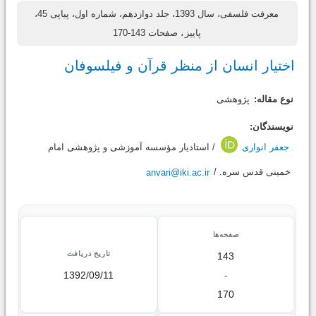
معرفت فلسفی، سال 1393، جلد دوازدهم، شماره اول، پیاپی 45،
پاییز
، صفحات 143-170
اختیار انسان از منظر قرآن و فیلسوفان
نوع مقاله:
پژوهشی
نویسندگان:
جعفر انواری
/ استادیار مؤسسه آموزشى و پژوهشى امام
خمینى قدس سره. /
anvari@iki.ac.ir
صفحه‌ها
تاریخ دریافت
143
1392/09/11
-
170