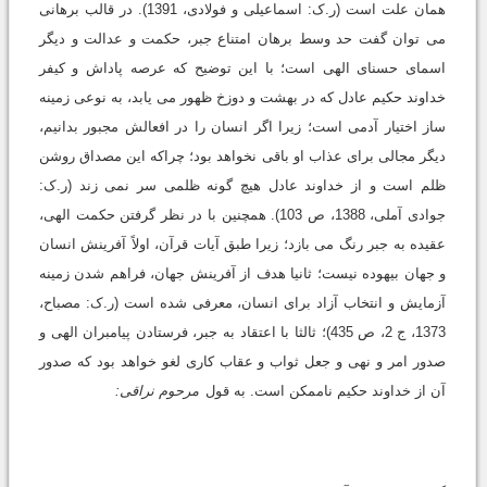
همان علت است (ر.ک: اسماعیلى و فولادى، 1391). در قالب برهانى
مى توان گفت حد وسط برهان امتناع جبر، حکمت و عدالت و دیگر
اسماى حسناى الهى است؛ با این توضیح که عرصه پاداش و کیفر
خداوند حکیم عادل که در بهشت و دوزخ ظهور مى یابد، به نوعى زمینه
ساز اختیار آدمى است؛ زیرا اگر انسان را در افعالش مجبور بدانیم،
دیگر مجالى براى عذاب او باقى نخواهد بود؛ چراکه این مصداق روشن
ظلم است و از خداوند عادل هیچ گونه ظلمى سر نمى زند (ر.ک:
جوادى آملى، 1388، ص 103). همچنین با در نظر گرفتن حکمت الهى،
عقیده به جبر رنگ مى بازد؛ زیرا طبق آیات قرآن، اولاً آفرینش انسان
و جهان بیهوده نیست؛ ثانیا هدف از آفرینش جهان، فراهم شدن زمینه
آزمایش و انتخاب آزاد براى انسان، معرفى شده است (ر.ک: مصباح،
1373، ج 2، ص 435)؛ ثالثا با اعتقاد به جبر، فرستادن پیامبران الهى و
صدور امر و نهى و جعل ثواب و عقاب کارى لغو خواهد بود که صدور
آن از خداوند حکیم ناممکن است. به قول
مرحوم نراقى: