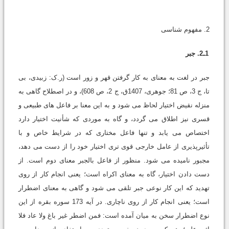
2. مفهوم شناسى
1ـ2. جبر
جبر در لغت به معناى به کار گرفتن قهر و زور است (ر.ک: زبیدى، بى
تا، ج 3، ص 81؛ جوهرى، 1407ق، ج 2، ص 608)، و در اصطلاح گاهى به
منزله نقیض اختیار لحاظ مى شود و به این معنا بر فاعل هاى طبیعى و
قسرى نیز اطلاق مى گردد، و گاه به موردى که شأنیت اختیار دارد
اختصاص مى یابد و تنها فاعل مختارى که در شرایط خاص و با
تأثیرپذیرى از عامل خارجى قوى ترى اختیار خود را از دست مى دهد،
مجبور نامیده مى شود. منظور از فاعل بالجبر معناى دوم است. از
دست دادن اختیار، گاه به معناى اکراه است؛ یعنى انجام کار از روى
تهدید که این کار نوعى جبر تلقى مى شود و گاهى به معناى اضطرار
است؛ یعنى انجام کار از روى ناچارى. در آیه 173 سوره بقره از این
نوع اضطرار سخن به میان آمده است: فمن اضطر غیر باغ ولا عاد فلا