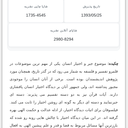
تاریخ پذیرش
شاپا چاپی نشریه
1735-4545
1393/05/25
شاپای آنلاین نشریه
2980-8294
چکیده:
موضوع جبر و اختیار انسان یکى از مهم ترین موضوعات در
قلمرو تفسیر و فلسفه به شمار مى رود که در گذر تاریخ، همچنان مورد
پژوهش اندیشمندان بوده است. برخى از آنان انسان را موجودى
مجبور پنداشته اند، ولى جمهور آنان بر دیدگاه اختیار انسان پافشارى
دارند. آیات قرآن نیز به دو دسته تقسیم مى پذیرند: دسته اى
جبرنمایند و دسته اى دیگر به گونه اى روشن اختیار را ثابت مى کنند.
فیلسوفان براى اثبات دیدگاه اختیار، از ادله عدالت و حکمت الهى بهره
گرفته اند. در این میان دیدگاه اختیار با چالش هایى روبه رو شده که
بارزترین آنها مسائل مربوط به قضا و قدر و علم پیشین الهى به افعال