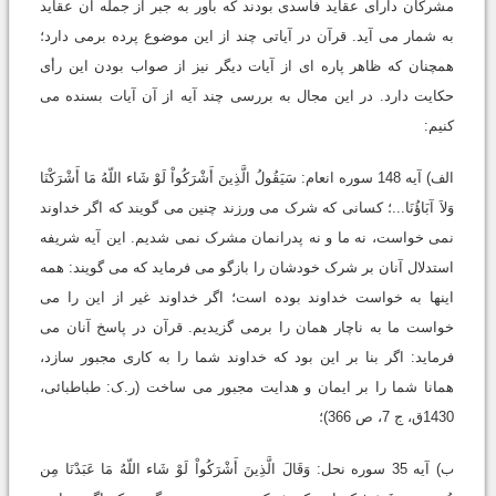
مشرکان داراى عقاید فاسدى بودند که باور به جبر از جمله آن عقاید
به شمار مى آید. قرآن در آیاتى چند از این موضوع پرده برمى دارد؛
همچنان که ظاهر پاره اى از آیات دیگر نیز از صواب بودن این رأى
حکایت دارد. در این مجال به بررسى چند آیه از آن آیات بسنده مى
کنیم:
الف) آیه 148 سوره انعام: سَیَقُولُ الَّذِینَ أَشْرَکُواْ لَوْ شَاء اللّهُ مَا أَشْرَکْنَا
وَلاَ آبَاؤُنَا...؛ کسانى که شرک مى ورزند چنین مى گویند که اگر خداوند
نمى خواست، نه ما و نه پدرانمان مشرک نمى شدیم. این آیه شریفه
استدلال آنان بر شرک خودشان را بازگو مى فرماید که مى گویند: همه
اینها به خواست خداوند بوده است؛ اگر خداوند غیر از این را مى
خواست ما به ناچار همان را برمى گزیدیم. قرآن در پاسخ آنان مى
فرماید: اگر بنا بر این بود که خداوند شما را به کارى مجبور سازد،
همانا شما را بر ایمان و هدایت مجبور مى ساخت (ر.ک: طباطبائى،
1430ق، ج 7، ص 366)؛
ب) آیه 35 سوره نحل: وَقَالَ الَّذِینَ أَشْرَکُواْ لَوْ شَاء اللّهُ مَا عَبَدْنَا مِن