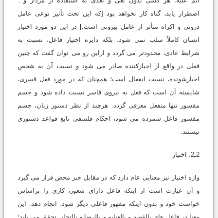
اثم علیه؛ هر کسى بدون بغى و تعدى به استفاده از مردار و...
اضطرار یابد، گناه کار نخواهد بود [که این تحت تأثیر نوعى عامل
درونى و اکراه متأثر از عامل بیرونى است.] در این دو مورد اختیار
انسان کاملاً سلب نمى شود، بلکه دایره اختیار فاعل، نسبت به
شرایط عادى، محدودتر مى گردد و ازاین رو مى توان گفت که چنین
فعلى در واقع از اجبارکننده صادر مى شود و نسبت آن به شخص
اجبارشونده، نسبت انفعال است؛ همچنان که در مورد فعل قسرى،
شایسته آن است که فعل به نیروى قاسر نسبت داده شود و جسم
مقسور تنها منفعل معرفى گردد. هرچند از نظر دستور زبان، جسم
مقسور فاعل شمرده مى شود، احکام فلسفى تابع قواعد دستورى
نیستند.
2ـ2. اختیار
واژه اختیار نیز معنایى عام دارد که در مقابل جبر محض قرار مى گیرد
و آن عبارت است از اینکه فاعل داراى شعور، کارى را براساس
خواست خود و بدون اینکه مقهور فاعلى دیگر شود، انجام دهد. این
معنا در فاعل هاى بالقصد و بالعنایه و بالرضا و بالتجلى تحقق مى یابد؛