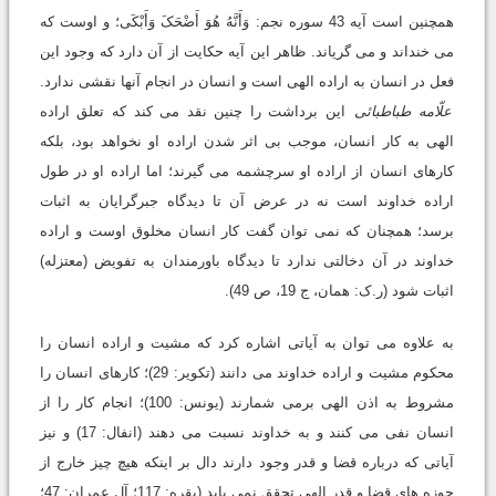
همچنین است آیه 43 سوره نجم: وَأَنَّهُ هُوَ أَضْحَکَ وَأَبْکَى؛ و اوست که
مى خنداند و مى گریاند. ظاهر این آیه حکایت از آن دارد که وجود این
فعل در انسان به اراده الهى است و انسان در انجام آنها نقشى ندارد.
علّامه طباطبائى
این برداشت را چنین نقد مى کند که تعلق اراده
الهى به کار انسان، موجب بى اثر شدن اراده او نخواهد بود، بلکه
کارهاى انسان از اراده او سرچشمه مى گیرند؛ اما اراده او در طول
اراده خداوند است نه در عرض آن تا دیدگاه جبرگرایان به اثبات
برسد؛ همچنان که نمى توان گفت کار انسان مخلوق اوست و اراده
خداوند در آن دخالتى ندارد تا دیدگاه باورمندان به تفویض (معتزله)
اثبات شود (ر.ک: همان، ج 19، ص 49).
به علاوه مى توان به آیاتى اشاره کرد که مشیت و اراده انسان را
محکوم مشیت و اراده خداوند مى دانند (تکویر: 29)؛ کارهاى انسان را
مشروط به اذن الهى برمى شمارند (یونس: 100)؛ انجام کار را از
انسان نفى مى کنند و به خداوند نسبت مى دهند (انفال: 17) و نیز
آیاتى که درباره قضا و قدر وجود دارند دال بر اینکه هیچ چیز خارج از
حوزه هاى قضا و قدر الهى تحقق نمى یابد (بقره: 117؛ آل عمران: 47؛