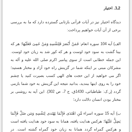
2ـ3. اختیار
دیدگاه اختیار نیز در آیات قرآنى بازتابى گسترده دارد که ما به بررسى
برخى از آن آیات خواهیم پرداخت:
الف) آیه 104 سوره انعام: فَمَنْ أَبْصَرَ فَلِنَفْسِهِ وَمَنْ عَمِیَ فَعَلَیْهَا؛ هر که
بینا گشت به سود خود اوست و هر که کور شد به زیان خود اوست.
این جمله خطابى است از سوى پیامبر اکرم صلى الله علیه و آله به
مشرکان مبنى بر اینکه شما در گزینش راه خود آزاد و مختار هستید؛
اگر مى خواهید از این حجت هاى الهى کسب بصیرت کنید یا چشم
خود را به روى اینها ببندید، بدانید نتیجه این گزینش به خود شما بازمى
گردد (ر.ک: طباطبائى، 1430ق، ج 7، ص 302). این آیه به روشنى بر
مختار بودن انسان دلالت دارد؛
ب) آیه 15 سوره اسراء مَّنِ اهْتَدَى فَإِنَّمَا یَهْتَدی لِنَفْسِهِ وَمَن ضَلَّ فَإِنَّمَا
یَضِلُّ عَلَیْهَا؛ هرکس هدایت یافته، همانا به سود خود هدایت یافته است
و هرکس گمراه گردد همانا به زیان خود گمراه گشته است. در