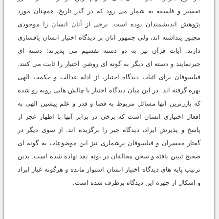
تفسیر و فلسفه به شمار مى رود که در گذر تاریخ، همچنان مورد
پژوهش اندیشمندان بوده است. برخى از آنان انسان را موجودى
مجبور پنداشته اند، ولى جمهور آنان بر دیدگاه اختیار انسان پافشارى
دارند. آیات قرآن نیز به دو دسته تقسیم مى پذیرند: دسته اى
جبرنمایند و دسته اى دیگر به گونه اى روشن اختیار را ثابت مى کنند.
فیلسوفان براى اثبات دیدگاه اختیار، از ادله عدالت و حکمت الهى
بهره گرفته اند. در این میان دیدگاه اختیار با چالش هایى روبه رو شده
که بارزترین آنها مسائل مربوط به قضا و قدر و علم پیشین الهى به
افعال اختیارى انسان است که برخى در برابر آنها با اظهار عجز از
پاسخ و پذیرش ایراد، دیدگاه جبر را برگزیده اند. از سوى دیگر در
گفتار مفسران و فیلسوفان پرشمارى نیز این موضوعات به گونه اى
صحیح تبیین یافته و سخن مخالفان در بوته نقد نهاده شده است. بدین
ترتیب پایه هاى دیدگاه اختیار انسان استوار مانده و هرگونه غبار ایراد
و اشکال از چهره این دیدگاه برطرف شده است.