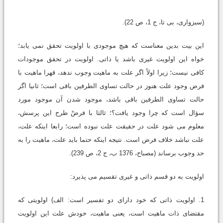
(سبزوارى، بى تا، ج 1، ص 22).
این بیت بدین معناست که هیچ موجودى با اولویت تحقق نمى یابد؛
خواه این اولویت غیرى باشد یا ذاتى. اولویت در تحقق موجودات
کافى نیست؛ زیرا اولاً اگر علت به ماهیت وجوب ندهد، قهرا ماهیت با
فرض وجود علت هنوز در حالت تساوى الطرفین باقى است؛ ثانیا اگر
حالت تساوى الطرفین باقى باشد، موجود شدن آن موجود مورد
سؤال است که چرا وجود یافت؟؛ ثالثا با فرضْ طرح این پرسش،
معلوم مى شود علت در حقیقت علت نبوده است؛ رابعا اینکه علت،
علت نباشد خلاف فرض است. نتیجه اینکه حتما باید علت، ماهیت را به
حد وجوب برساند (مصباح، 1376 ب، ج 2، ص 239).
اولویت به دو قسم ذاتى و غیرى تقسیم مى پذیرد:
1. اولویت ذاتى که خود داراى دو تفسیر است: الف) اولویتى که
مقتضاى ذات ماهیت است، یعنى ماهیت، خودش علت این اولویت