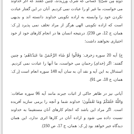
دُونِهِ مِن شَیْءٍ؛ کسانى که شرک ورزیدند، چنین گفتند که اگر خداوند
مى خواست، ما غیر او را عبادت نمى کردیم. آنان در این گفتار عبادت
نکردن خود را وابسته به اراده تکوینى خداوند دانسته اند و بدیهى
است که اراده تکوینى الهى هرگز از مراد تخلف نمى پذیرد (ر.ک:
همان، ج 12، ص 239). درنتیجه انسان ها در انجام کارهاى خود از خود
اختیارى نخواهند داشت؛
ج) آیه 20 سوره زخرف: وَقَالُوا لَوْ شَاء الرَّحْمَنُ مَا عَبَدْنَاهُم؛ و چنین
گفتند: اگر (خداى) رحمان مى خواست، ما آنها را عبادت نمى کردیم.
استدلال به این آیه و نقد آن به سان آیه 148 سوره انعام است (ر.ک:
همان، ج 18، ص 91).
آیاتى نیز در ظاهر حاکى از اثبات جبرند مانند آیه 96 سوره صافات:
وَاللَّهُ خَلَقَکُمْ وَمَا تَعْمَلُونَ؛ خداوند شما و آنچه را برمى سازید آفریده
است. اگر مراد این باشد که انجام کارهاى آنان مستقیما به خداوند
نسبت داده مى شود و اراده آنان در کارها اثرى ندارد، این همان
دیدگاه جبر خواهد بود (ر.ک: همان، ج 17، ص 150).