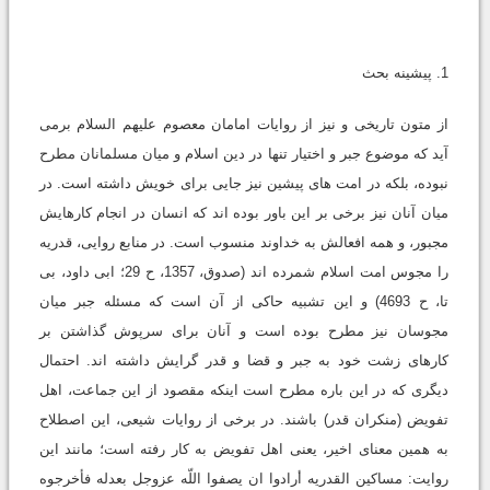
1. پیشینه بحث
از متون تاریخى و نیز از روایات امامان معصوم علیهم السلام برمى
آید که موضوع جبر و اختیار تنها در دین اسلام و میان مسلمانان مطرح
نبوده، بلکه در امت هاى پیشین نیز جایى براى خویش داشته است. در
میان آنان نیز برخى بر این باور بوده اند که انسان در انجام کارهایش
مجبور، و همه افعالش به خداوند منسوب است. در منابع روایى، قدریه
را مجوس امت اسلام شمرده اند (صدوق، 1357، ح 29؛ ابى داود، بى
تا، ح 4693) و این تشبیه حاکى از آن است که مسئله جبر میان
مجوسان نیز مطرح بوده است و آنان براى سرپوش گذاشتن بر
کارهاى زشت خود به جبر و قضا و قدر گرایش داشته اند. احتمال
دیگرى که در این باره مطرح است اینکه مقصود از این جماعت، اهل
تفویض (منکران قدر) باشند. در برخى از روایات شیعى، این اصطلاح
به همین معناى اخیر، یعنى اهل تفویض به کار رفته است؛ مانند این
روایت: مساکین القدریه أرادوا ان یصفوا اللّه عزوجل بعدله فأخرجوه