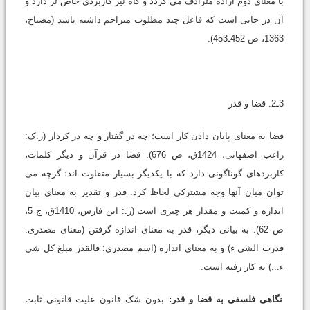
با معناى دوم اراده مترادف مى گردد و گاه نیز کاربردى خاص تر دارد و
آن در جایى است که فاعل چند مطلوب متزاحم داشته باشد (مصباح،
1363، ص 452ـ453).
3ـ2. قضا و قدر
قضا به معناى پایان دادن کار است؛ چه در گفتار و چه در کردار (ر.ک:
راغب اصفهانى، 1424ق، ص 676). قضا در قرآن و دیگر کلمات،
کاربردهاى گوناگونى دارد که با یکدیگر بسیار متفاوت اند؛ گرچه مى
توان میان آنها وجه مشترکى لحاظ کرد. قدر و تقدیر به معناى بیان
اندازه و کمیت و مقدار هر چیزى است (ر.: ابن فارس، 1410ق، ج 5،
ص 62). به بیانى دیگر، قدر به معناى اندازه گرفتن (معناى مصدرى:
قدرت الشى ء) و به معناى اندازه (اسم مصدرى: فالقدر مبلغ کل شى
ء...) به کار رفته است.
نگاهى فلسفى به قضا و قدر:
بدون شک قانون علیت قانونى ثابت