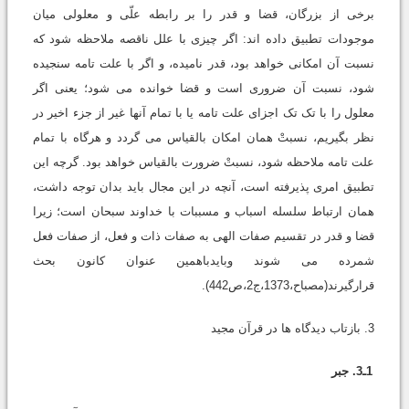
برخى از بزرگان، قضا و قدر را بر رابطه علّى و معلولى میان
موجودات تطبیق داده اند: اگر چیزى با علل ناقصه ملاحظه شود که
نسبت آن امکانى خواهد بود، قدر نامیده، و اگر با علت تامه سنجیده
شود، نسبت آن ضرورى است و قضا خوانده مى شود؛ یعنى اگر
معلول را با تک تک اجزاى علت تامه یا با تمام آنها غیر از جزء اخیر در
نظر بگیریم، نسبتْ همان امکان بالقیاس مى گردد و هرگاه با تمام
علت تامه ملاحظه شود، نسبتْ ضرورت بالقیاس خواهد بود. گرچه این
تطبیق امرى پذیرفته است، آنچه در این مجال باید بدان توجه داشت،
همان ارتباط سلسله اسباب و مسببات با خداوند سبحان است؛ زیرا
قضا و قدر در تقسیم صفات الهى به صفات ذات و فعل، از صفات فعل
شمرده مى شوند وبایدباهمین عنوان کانون بحث
قرارگیرند(مصباح،1373،ج2،ص442).
3. بازتاب دیدگاه ها در قرآن مجید
1ـ3. جبر