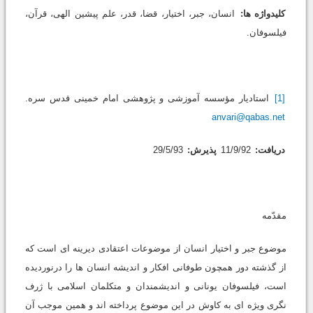
کلیدواژه ها:
انسان، جبر، اختیار، قضا، قدر، علم پیشین الهى، قرآن،
فیلسوفان.
[1]
استادیار مؤسسه آموزشى و پژوهشى امام خمینى قدس سره.
anvari@qabas.net
دریافت:
11/9/92
پذیرش:
29/5/93
مقدّمه
موضوع جبر و اختیار انسان از موضوعات اعتقادى دیرینه اى است که
از گذشته دور همچون طوفانى افکار و اندیشه انسان ها را درنوردیده
است، فیلسوفان یونانى و اندیشمندان و متکلمان اسلامى با ژرف
نگرى ویژه اى به کاوش در این موضوع پرداخته اند و همین موجب آن