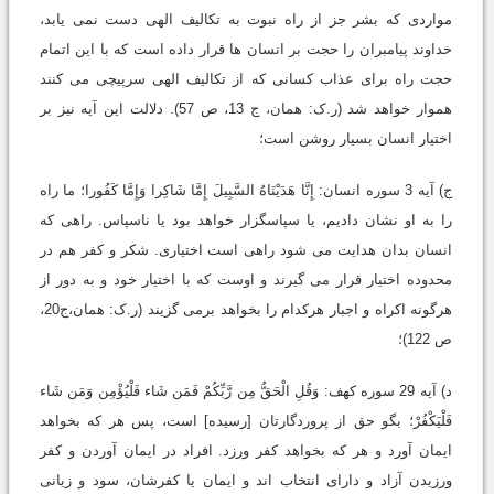
مواردى که بشر جز از راه نبوت به تکالیف الهى دست نمى یابد،
خداوند پیامبران را حجت بر انسان ها قرار داده است که با این اتمام
حجت راه براى عذاب کسانى که از تکالیف الهى سرپیچى مى کنند
هموار خواهد شد (ر.ک: همان، ج 13، ص 57). دلالت این آیه نیز بر
اختیار انسان بسیار روشن است؛
ج) آیه 3 سوره انسان: إِنَّا هَدَیْنَاهُ السَّبِیلَ إِمَّا شَاکِرا وَإِمَّا کَفُورا؛ ما راه
را به او نشان دادیم، یا سپاسگزار خواهد بود یا ناسپاس. راهى که
انسان بدان هدایت مى شود راهى است اختیارى. شکر و کفر هم در
محدوده اختیار قرار مى گیرند و اوست که با اختیار خود و به دور از
هرگونه اکراه و اجبار هرکدام را بخواهد برمى گزیند (ر.ک: همان،ج20،
ص 122)؛
د) آیه 29 سوره کهف: وَقُلِ الْحَقُّ مِن رَّبِّکُمْ فَمَن شَاء فَلْیُؤْمِن وَمَن شَاء
فَلْیَکْفُرْ؛ بگو حق از پروردگارتان [رسیده] است، پس هر که بخواهد
ایمان آورد و هر که بخواهد کفر ورزد. افراد در ایمان آوردن و کفر
ورزیدن آزاد و داراى انتخاب اند و ایمان یا کفرشان، سود و زیانى