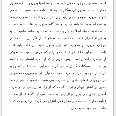
است. همچنین موجود ممکن الوجود با واسطه یا بدون واسطه، معلول
خداوند است. معلول آن هنگام که به علت تامه خود نسبت داده مى
شود، ضرورت و وجوب مى یابد؛ زیرا هر چیزى تا به حد وجوب نرسد،
به مرحله وجود نخواهد رسید، و هر گاه معلول به علت خود نسبت
داده نشود، خواه اصلاً به چیزى نسبت داده نشود، مانند ماهیت یا به
بعضى از اجزاى علت تامه نسبت داده شود؛ حال اگر این نسبت دادن
موجب ضرورت و وجوب یافتن این معلول شود، آن علت باید علت
تامه باشد و این خلاف فرض است و ازآنجاکه ضرورت معین کننده یکى
از دو طرف امکان است، پس ضرورتى که از ناحیه انتساب به خداوند
بر سلسله ممکنات گسترده مى گردد، قضایى است عام که وجود
هریک از موجودات را در ظرف خود به دنبال دارد و ضرورت مخصوص
هر موجودى قضاى خاص آن شمرده مى شود. مقصود ما هم از قضا
همین برداشتن ابهام و تردید است که از راه تعیین یکى از دو طرف
امکان تحقق مى پذیرد و از اینجا به دست مى آید که قضا از صفات
فعلیه خداوند است که از مقام فعل انتزاع مى گردد؛ از آن جهت که با
علت تامه خود نسبت دارد.