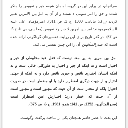
سرانجام، در برابر این دو گروه، امامان شیعه جبر و تفویض را منکر
شدند و حق را امر سومى دانستند و از آن به امرٌ بین الامرین تعبیر
کردند (ر.ک: بیابانى، 1380، ج 2، ص 311). امیرمؤمنان على علیه
السلامفرمودند: امر بین امرین لا جبر ولا تفویض (مجلسى، بى تا، ج 5،
ص 57). در گذر تاریخ براى این روایت تفسیرهاى گوناگونى ارائه شده
است که
صدرالمتألهین
آن را این چنین تفسیر مى کند:
امرٌ بین امرین به این معنا نیست که فعل عبد مخلوطى از جبر و
اختیار است و نه اینکه از جبر و اختیار به طورکلى خالى است و نه
اینکه انسان اختیارى ناقص و جبرى ناقص دارد و نه اینکه از جهتى
اختیار و از جهت دیگرى اضطرار دارد یا او مضطر است در صورت
اختیار؛ بلکه او مختار است از آن حیث که مجبور است و مجبور است
از آن حیث که اختیار دارد؛ اختیارش عین اضطرار است
(صدرالمتألهین، 1352، ص 141؛ همو، 1981، ج 6، ص 375).
این بحث تا عصر حاضر همچنان یکى از مباحث پرگفت وگوست.