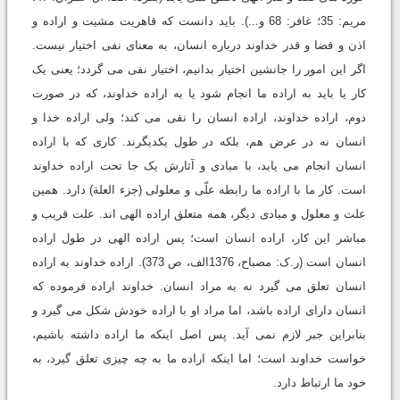
مریم: 35؛ غافر: 68 و...). باید دانست که قاهریت مشیت و اراده و
اذن و قضا و قدر خداوند درباره انسان، به معناى نفى اختیار نیست.
اگر این امور را جانشین اختیار بدانیم، اختیار نفى مى گردد؛ یعنى یک
کار یا باید به اراده ما انجام شود یا به اراده خداوند، که در صورت
دوم، اراده خداوند، اراده انسان را نفى مى کند؛ ولى اراده خدا و
انسان نه در عرض هم، بلکه در طول یکدیگرند. کارى که با اراده
انسان انجام مى یابد، با مبادى و آثارش یک جا تحت اراده خداوند
است. کار ما با اراده ما رابطه علّى و معلولى (جزء العلة) دارد. همین
علت و معلول و مبادى دیگر، همه متعلق اراده الهى اند. علت قریب و
مباشر این کار، اراده انسان است؛ پس اراده الهى در طول اراده
انسان است (ر.ک: مصباح، 1376الف، ص 373). اراده خداوند به اراده
انسان تعلق مى گیرد نه به مراد انسان. خداوند اراده فرموده که
انسان داراى اراده باشد، اما مراد او با اراده خودش شکل مى گیرد و
بنابراین جبر لازم نمى آید. پس اصل اینکه ما اراده داشته باشیم،
خواست خداوند است؛ اما اینکه اراده ما به چه چیزى تعلق گیرد، به
خود ما ارتباط دارد.