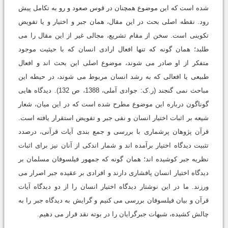
شده است که این موضوع همچنان در قوس صعود و رو به تکامل پیش
رود. نقطه اصلى بحث در این مقال، همان جبر و اختیار و یا تفویض
تکوینى است. سخن از مقام تشریع، مجالى غیر از این مقال را مى
طلبد؛ همان گونه که تنها افعال ارادى انسان که با حیثیت موجود
متفکر از او صادر مى شوند، موضوع اصلى این بحث اند و افعال
طبیعى یا افعالى که به رشد انسان مربوط مى شوند، در حیطه این
مباحث نمى گنجند (ر.ک: جوادى آملى، 1388، ص 132). دیدگاه هایى
گوناگون درباره این موضوع مطرح شده است که در این میان، شعار
شیعه بر اثبات اختیار انسان و نفى جبر و تفویض استقرار یافته است.
قرآن پژوهان پرشمارى با بررسى و جمع بندى آیات قرآنى، درصدد
تثبیت دیدگاه اختیار برآمده اند و شمار اندکى از آنان نیز براى اثبات
نظریه جبر کوشیده اند؛ همان گونه که جمهور فیلسوفان مسلمان بر
دیدگاه اختیار انسان پافشارى دارند و افرادى بر عقیده جبر اصرار مى
ورزند. ما در این نوشتار دیدگاه اختیار انسان را از دو دیدگاه آیات
قرآن و بیان فیلسوفان بررسى مى کنیم و گرایش به دیدگاه جبر را به
چالش کشیده، شبهات جبرگرایان را در بوته نقد قرار مى دهیم.