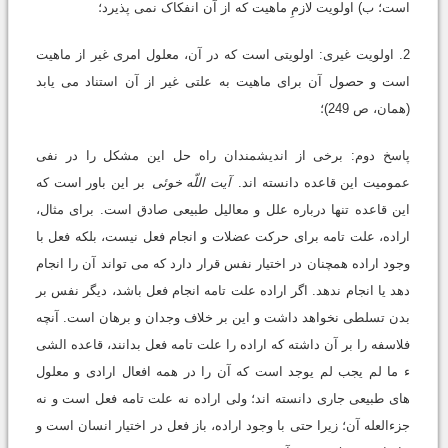
است؛ ب) اولویت لازمِ ماهیت که از آن انفکاک نمى پذیرد؛
2. اولویت غیرى: اولویتى است که در آن، معلول امرى غیر از ماهیت
است و حصول آن براى ماهیت به علتى غیر از آن استناد مى یابد
(همان، ص 249)؛
پاسخ دوم: برخى از اندیشمندان راه حل این مشکل را در نفى
عمومیت این قاعده دانسته اند.
آیت اللّه خوئى
بر این باور است که
این قاعده تنها درباره علل و معالیل طبیعى صادق است. براى مثال،
اراده، علت تامه براى حرکت عضلات و انجام فعل نیست، بلکه فعل با
وجود اراده همچنان در اختیار نفس قرار دارد که مى تواند آن را انجام
دهد یا انجام ندهد. اگر اراده علت تامه انجام فعل باشد، دیگر نفس بر
بدن تسلطى نخواهد داشت و این بر خلاف وجدان و برهان است. آنچه
فلاسفه را بر آن داشته که اراده را علت تامه فعل بدانند، قاعده الشى
ء ما لم یجب لم یوجد است که آن را در همه افعال ارادى و معلول
هاى طبیعى جارى دانسته اند؛ ولى اراده نه علت تامه فعل است و نه
جزءالعله آن؛ زیرا حتى با وجود اراده، باز فعل در اختیار انسان است و