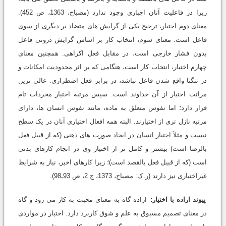
زیرا در فاعلیت آنان اجبارى وجود ندارد (مصباح، 1363، ص 452).
معناى دوم اختیار، ترجیح یکى از گرایش هاى متضاد بر دیگرى از سوى
فاعل است. معناى سوم، انتخاب کار بر اساس گرایش درونى فاعل
بدون فشار خارجى است، در مقابل فعل اکراهى. همچنین معناى
چهارم اختیار، انتخاب کار است، هنگامى که بر اثر محدودیت امکانات و
در تنگنا واقع شدن فاعل نباشد، در برابر فعل اضطرارى. عالى ترین
مراتب اختیار از آن خداوند است. سپس مرتبه اختیار مجردات تام
قرار دارد؛ اما نفوس متعلق به ماده، مانند نفوس انسان ها، داراى
مرتبه نازل ترى از اختیارند. البته همه افعال اختیارى آنان در یک سطح
نیست و مثلاً اختیار انسان در ایجاد صورت هاى ذهنى (که از قبیل فعل
بالرضا است) بیشتر و کامل تر از اختیار وى در انجام کارهاى بدنى
است (که از قبیل فعل بالقصد است)؛ زیرا کارهاى اخیر، نیاز به شرایط
غیراختیارى نیز دارند (ر.ک: مصباح، 1373، ج 2، ص 93ـ98).
پیوند اراده با اختیار:
اراده گاه به معناى محبت به کار مى رود و گاه
در معناى تصمیم مسبوق به علم و شوق کاربرد دارد. اختیار در مواردى