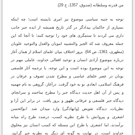
من قدرته وسلطانه (صدوق، 1357، ح 29).
توجه به جنبه سیاسى موضوع نیز امرى بایسته است؛ چه اینکه
بسیارى از حاکمان بیدادگر در گذر تاریخ همیشه از ایده جبر جانب
دارى مى کردند تا ستمگرى هاى خود را توجیه کنند؛ تا آنجا که این
جمله معروف شد که الجبر والتشبیه امویان والعدل والتوحید علویان
(مطهرى، 1361، ص 64). بروز اختلاف میان علماى اسلام از همان آغاز
درباره موضوع آزادى انسان و توحید افعالى خداوند، عاملى مهم در
توجه به این موضوع بوده است و این توجه، با ترجمه آثار فلسفى
یونان در عصر خلفاى عباسى و مطرح شدن تصوف و عرفان در
فرهنگ اسلامى، ابعادى نو به خود گرفت. درآغاز، گروهى به نام جهمیه
و پس از آن اهل حدیث دیدگاه جبر را مطرح ساختند و سرانجام،
دیدگاه جبر فلسفى و عرفانى ظهور و بروز یافت. در برابر این آرا و
نظریات، دیدگاه تفویض (وانهادگى) وارد میدان شد.
ابوالحسن
اشعرى
و پیروانش با طرح نظریه کسب، درصدد طرح راه میانه
برآمدند، اما
اشعرى
با طرح این مسئله که کسب انسان نیز مخلوق
خداوند است، در نهایت به گونه اى دیگر به نظریه جبر گرایید.