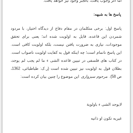
اما اگر وجوب یافت، بالجبر وجود نیز خواهد یافت.
پاسخ ها به شبهه:
پاسخ اول: برخى متکلمان در مقام دفاع از دیدگاه اختیار، با مردود
شمردن این قاعده، قایل به اولویت شده اند؛ یعنى براى تحقق
موجودات، نیازى به ضرورت یافتن نیست، بلکه اولویت کافى است.
این پاسخ ناتمام است؛ چه اینکه قول به کفایت اولویت ناصواب است.
در کتاب هاى فلسفى در تبیین قاعده الشى ء ما لم یجب لم یوجد،
بطلان قول به اولویت نیز تبیین شده است (ر.ک: طباطبائى، 1362،
ص 58).
مرحوم سبزوارى
این موضوع را چنین بیان کرده است:
لایوجد الشى ء باولویة
غیریه تکون او ذاتیه