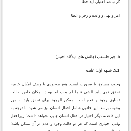
گر نباشد اختیار، آید خطا
امر و نهى و وعده و زجر و عطا
5. جبر فلسفى (چالش هاى دیدگاه اختیار)
1ـ5. شبهه اول: علیت
وجود، مساوق با ضرورت است. هیچ موجودى با وصف امکان خاص،
تحقق نمى یابد الشى ء ما لم یجب لم یوجد. امکان خاص، حالت
تساوى وجود و عدم است. ممکن الوجود براى تحقق باید به مرز
وجوب برسد. این قانون شامل افعال انسان نیز مى شود. با توجه به
این قاعده، دیگر اختیار در افعال انسان جایى نخواهد داشت؛ زیرا فعل
وقتى اختیارى است که هر دو حالت وجود و عدم در آن ممکن باشد؛