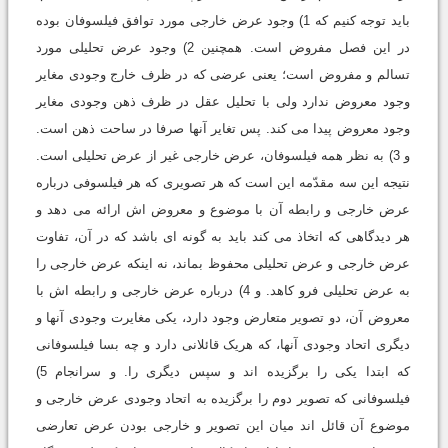
باید توجه کنیم که 1) وجود عرض خارجى مورد توافق فیلسوفان بوده
در این فصل مفروض است. همچنین 2) وجود عرض تحلیلى مورد
تسالم و مفروض است؛ یعنى عرضى که در ظرف خارج وجودى مغایر
وجود معروض ندارد ولى با تحلیل عقل در ظرف ذهن وجودى مغایر
وجود معروض پیدا مى کند. پس تغایر آنها صرفا در ساحت ذهن است.
و 3) به نظر همه فیلسوفان، عرض خارجى غیر از عرض تحلیلى است.
نتیجه این سه مقدّمه این است که هر تصویرى که هر فیلسوفى درباره
عرض خارجى و رابطه آن با موضوع و معروض اش ارائه مى دهد و
هر دیدگاهى که اتخاذ مى کند باید به گونه اى باشد که در آن، تفاوت
عرض خارجى و عرض تحلیلى محفوظ بماند، نه اینکه عرض خارجى را
به عرض تحلیلى فرو کاهد. و 4) درباره عرض خارجى و رابطه اش با
معروض آن، دو تصویر متعارض وجود دارد، یکى مغایرت وجودى آنها و
دیگرى اتحاد وجودى آنها، که هریک قائلانى دارد و چه بسا فیلسوفانى
که ابتدا یکى را برگزیده اند و سپس دیگرى را. و سرانجام 5)
فیلسوفانى که تصویر دوم را برگزیده به اتحاد وجودى عرض خارجى و
موضوع آن قائل اند میان این تصویر و خارجى بودن عرض تعارضى