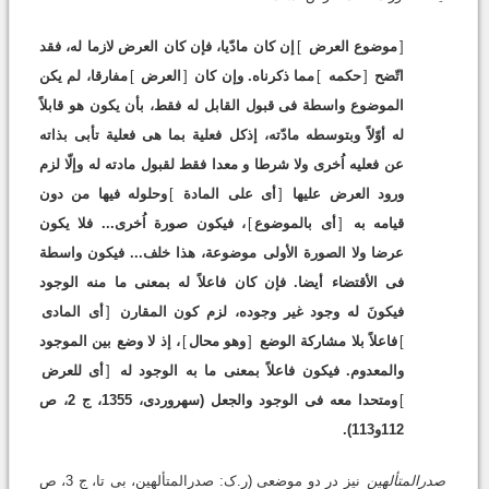
[
موضوع العرض
]
إن کان مادّیا، فإن کان العرض لازما له، فقد
اتّضح
[
حکمه
]
مما ذکرناه. وإن کان
[
العرض
]
مفارقا، لم یکن
الموضوع واسطة فى قبول القابل له فقط، بأن یکون هو قابلاً
له أوّلاً وبتوسطه مادّته، إذکل فعلیة بما هى فعلیة تأبى بذاته
عن فعلیه اُخرى ولا شرطا و معدا فقط لقبول مادته له وإلّا لزم
ورود العرض علیها
[
أى على المادة
]
وحلوله فیها من دون
قیامه به
[
أى بالموضوع
]
، فیکون صورة اُخرى... فلا یکون
عرضا ولا الصورة الأولى موضوعة، هذا خلف... فیکون واسطة
فى الأقتضاء أیضا. فإن کان فاعلاً له بمعنى ما منه الوجود
فیکونَ له وجود غیر وجوده، لزم کون المقارن
[
أى المادى
]
فاعلاً بلا مشارکة الوضع
[
وهو محال
]
، إذ لا وضع بین الموجود
والمعدوم. فیکون فاعلاً بمعنى ما به الوجود له
[
أى للعرض
]
ومتحدا معه فى الوجود والجعل (سهروردى، 1355، ج 2، ص
112و113).
صدرالمتألهین
نیز در دو موضعى (ر.ک: صدرالمتألهین، بى تا، ج 3، ص