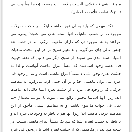
ماهیة الشى ء بإختلاف النسب والإعتبارات ممتنع» (صدرالمتألهین، بى
تا، ج 3، تعلیقه علّامه طباطبایى).
نکته مهمى که باید به آن توجه داشت اینکه در مبحث مقولات،
موجودات بر حسب ماهیات آنها دسته بندى مى شوند؛ یعنى، مى
خواهند بدانند موجوداتى که داراى ماهیت مرکب اند در تحت چند
جنس عالى جاى مى گیرند و به تعبیر صریح تر، در این مبحث، ماهیات
اشیاء دسته بندى مى شوند. از سوى دیگر مى دانیم که فقط حیثیت
فى نفسه وجود اشیاست که منشأ انتزاع ماهیت آنهاست و لذا نه
حیثیت لغیره وجود شى ء منشأ انتزاع ماهیتى است و نه از وجود فى
غیره مى توان ماهیتى اخذ و بر آن حمل کرد. بنابراین، نه مفاهیم
حرفى، که از وجود فى غیره یا از حیثیت لغیره اشیا حاکى اند، ماهیت
اند، زیرا آنها اساسا محمول واقع نمى شوند تا بتوانند مصداق «ما
یقال فى جواب ما هو» باشند، و نه مفاهیم اسمى مأخوذ از این
مفاهیم حرفى ماهیت اند؛ زیرا آنها هم یا ناظر به وجود فى غیره اند و
یا ناظر به حیثیت لغیره اشیا که هیچ یک منشأ انتزاع ماهیتى نیست. در
نتیجه هیچ یک از مفاهیمى که از حیثیت لغیره اشیا یا از وجود فى غیره