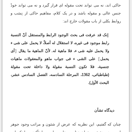
حاکى اند، نه مى تواند تحت مقوله اى قرار گیرد و نه مى تواند خودْ
جنس عالى و مقوله باشد و در یک کلام، مفاهیم حاکى از نِسَب و
روابط بکلى از باب مقولات خارج اند:
إنک قد عرفت فى بحث الوجود الرابط والمستقل أنّ النسبة
رابط موجود فى غیره، لا استقلال له أصلاً، لا یحمل على شى ء
ولا یحمل علیه شى ء، فلا ماهیة له. لأنّ الماهیة ما یقال
[
أى
یحمل
]
على الشى ء فى جواب ماهو والمعقولات ماهیات
جنسیة، فلا تکون النسبة مقولة ولا داخلة تحت مقولة
(طباطبائى، 1362، المرحلة السادسه، الفصل السادس عشر،
البحث الأول).
دیدگاه تشأن
چنان که گفتیم، این نظریه که عرض از شئون و مراتب وجود جوهر