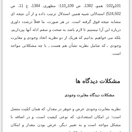
101و102؛ همو، 1382، ص 109ر110؛ مطهرى، 1384، ج 11، ص
502ـ524) استدلالى شبیه همین استدلال ترتیب داده و از آن نتیجه اى
مشابه نتیجه فوق گرفته است. در هر صورت، ما فعلاً درصدد داورى
درباره این آرا نیستیم تا لازم باشد به صحت و سقم ادله آنها بپردازیم،
بلکه مى خواهیم بدانیم که هریک از دو نظریه اتحاد وجودى و مغایرت
وجودى ـ که شامل نظریه تشأن هم هست ـ با چه مشکلاتى مواجه
است.
مشکلات دیدگاه ها
مشکلات دیدگاه مغایرت وجودى
نظریه مغایرت وجودى عرض و جوهر در مقدار، که همان کمّیت متصل
است؛ در امکان استعدادى، که نوعى کیفیت است، و در اضافه با
مشکل مواجه است و به تعبیر دیگر، عرض بودن مقدار و امکان