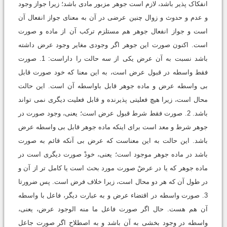
انفکاک پذیر باشد، لازم است جوهر مزبور مادى باشد؛ زیرا جواز وجود
و عدم و حدوث و زوال چنین عرضى در آن به معناى جواز انفعال آن
است و جواز انفعال جوهر هم مستلزم ترکب آن از ماده و صورت
است. اکنون صورت این جوهر اگر وجودى مغایر وجود عرض داشته
باشد نسبت به آن عرض یکى از سه حالت را داراست: 1. صورت
فقط واسطه در قبول عرض است، به این معنا که خود صورت قابل
بى واسطه عرض و ماده جوهر قابل باواسطه آن است. این حالت
محال است، زیرا هیچ فعلیتى پذیرنده و قابل فعلیت دیگرى نمى تواند
باشد. 2. صورت فقط شرط قبول عرض است؛ یعنى، وجود صورت در
جوهر شرط و معد است براى اینکه ماده جوهر قابل بى واسطه عرض
باشد. این حالت به این معناست که عرض بى آنکه قائم به صورت
باشد در ماده جوهر موجود است؛ یعنى، خودْ صورت دیگرى است در
ماده جوهر که یا در عرضْ صورت مورد بحث است یا کامل تر از آن و
در طول آن که هر دو محال است، زیرا خلاف فرض است. پس ضرورتا
3. صورت واسطه در اقتضاء عرض و به عبارت دیگر، فاعل با واسطه
آن هم هست. حال اگر صورت فاعل ما منه الوجود عرض، یعنى،
واسطه در وجود بخشى به آن باشد و به اصطلاح اگر صورت جاعل