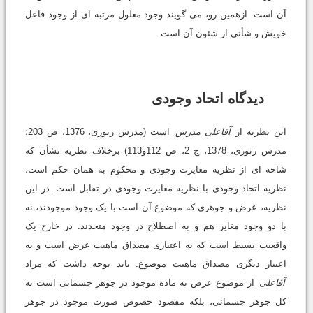
آن است. ازهمین رو، مى گویند وجود معلول مرتبه اى از وجود فاعل
خویش و شأنى از شئون آن است.
دیدگاه اتحاد وجودى
این نظریه از
آقاعلى مدرس
است (مدرس زنوزى، 1376، ص 203؛
مدرس زنوزى، 1378، ج 2، ص 112و113) برخلاف نظریه تشأن که
شاخه اى از نظریه مغایرت وجودى و محکوم به همان حکم است،
نظریه اتحاد وجودى با نظریه مغایرت وجودى در تقابل است. در این
نظریه، عرض و جوهرى که موضوع آن است با یک وجود موجودند، نه
با دو وجود مغایر هم و به اصطلاح در وجود متحدند. در خارج یک
واقعیت بسیط است که به اعتبارى مصداق ماهیت عرض است و به
اعتبار دیگرى مصداق ماهیت موضوع. باید توجه داشت که مراد
آقاعلى
از موضوع عرض نه ماده موجود در جوهر جسمانى است نه
کل جوهر جسمانى، بلکه مقصود خصوص صورت موجود در جوهر