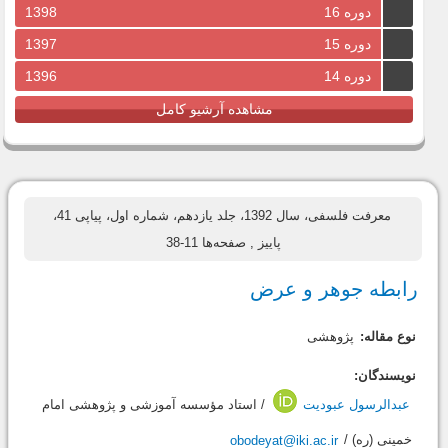
دوره 16
1398
دوره 15
1397
دوره 14
1396
مشاهده آرشیو کامل
معرفت فلسفی، سال 1392، جلد یازدهم، شماره اول، پیاپی 41،
پاییز
, صفحه‌ها 11-38
رابطه جوهر و عرض
نوع مقاله:
پژوهشی
نویسندگان:
عبدالرسول عبودیت
/ استاد مؤسسه آموزشى و پژوهشى امام
خمينى (ره) /
obodeyat@iki.ac.ir