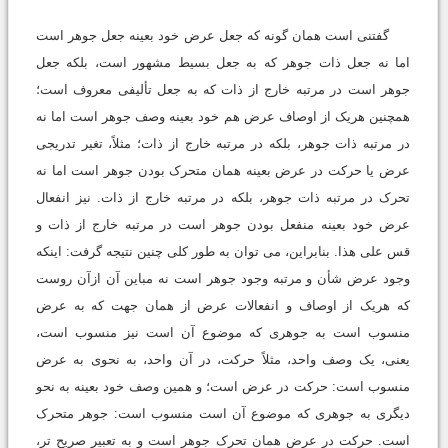
گفتنى است همان گونه که جعل عرض خود بعینه جعل جوهر است
اما نه جعل ذات جوهر که به جعل بسیط مشهور است، بلکه جعل
جوهر است در مرتبه خارج از ذات که به جعل تألیفى معروف است؛
همچنین هریک از اوصاف عرض هم خود بعینه وصف جوهر است اما نه
در مرتبه ذات جوهر، بلکه در مرتبه خارج از ذات؛ مثلاً، تغیر تدریجى
عرض یا حرکت در عرض بعینه همان متحرک بودن جوهر است اما نه
تحرک در مرتبه ذات جوهر، بلکه در مرتبه خارج از ذات. نیز انفعال
عرض خود بعینه منفعل بودن جوهر است در مرتبه خارج از ذات و
قس على هذا. بنابراین، مى توان به طور کلى چنین نتیجه گرفت: اینکه
وجود عرض شأن و مرتبه وجود جوهر است نه مباین آن ازآن روست
که هریک از اوصاف و انفعالات عرض از همان جهت که به عرض
منسوب است به جوهرى که موضوع آن است نیز منسوب است،
یعنى، یک وصف واحد، مثلاً حرکت، در آن واحد، به نحوى به عرض
منسوب است: حرکت در عرض است؛ و همین وصف خود بعینه به نحو
دیگرى به جوهرى که موضوع آن است منسوب است: جوهر متحرک
است. حرکت در عرض همان تحرک جوهر است و به تعبیر صریح تر،