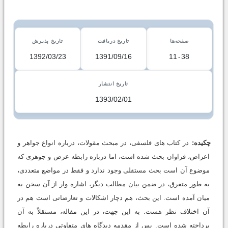
صفحه‌ها
تاریخ دریافت
تاریخ پذیرش
1392/03/23
1391/09/16
11
-
38
تاریخ انتشار
1393/02/01
چکیده:
در کتاب هاى فلسفى، در مبحث مقولات، درباره انواع جواهر و
اعراض، فراوان بحث شده است، اما درباره رابطه عرض و جوهرى که
موضوع آن است بحث مستقلى وجود ندارد و فقط در مواضع متعددى،
به طور متفرق، در ضمن بیان مطالب دیگر، اشاره وار از آن سخن به
میان آمده است. این بحث، هم دچار اشکالات و تعارضاتى است هم در
آن اختلاف نظر هست. به این جهت، در این مقاله، مستقلاً به آن
پرداخته شده است. پس از مقدمه دیدگاه هاى متفاوتى درباره رابطه