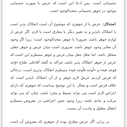
جسمانى است. پس ادعا این است که عرض با صورت جسمانى
موجود در جوهر جسمانى متحدالوجود است.
استدلال:
عرض یا از جوهرى که موضوع آن است انفکاک پذیر است
یا انفکاک ناپذیر و به تعبیر دیگر یا مفارق است یا لازم. اگر عرض از
لوازم جوهر باشد، ضرورتا با جوهر متحدالوجود است؛ زیرا اگر وجود
آن مغایر وجود جوهر باشد، ضرورى است میان عرض و جوهر جعلى
متخلل باشد. اما تخلل جعل میان عرض و جوهر مستلزم این است که
عرض از جوهر انفکاک پذیر باشد، چراکه به گفته
آقاعلى
طباع «وُجد
فوجد فیه» و «اُوجد فاُوجد فیه» مستلزم انفکاک پذیرى است، درحالى
که فرض کردیم عرضْ لازم جوهر و از آن انفکاک ناپذیر است که
خلاف فرض است و محال. با این توضیح پیداست که جوهرى که داراى
اعراض لازم است مى تواند بسیط و مجرد باشد، چنان که مى تواند
مرکب و مادى باشد، زیرا وجود چنین اعراضى در معروض مستلزم
انفعال معلول و مادیت آن نیست.
در برابر، اگر عرض مفارق بوده از جوهرى که معروض آن است