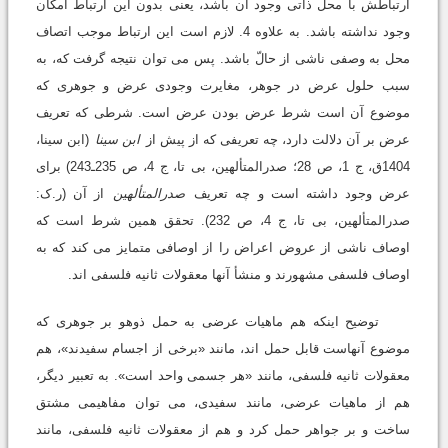
ارتباطش با محل ذاتى وجود آن باشد، یعنى بدون این ارتباط امکان
وجود نداشته باشد. به علاوه 4. لازم است این ارتباط موجب اتصاف
محل به وصفى ناشى از حالّ باشد. پس مى توان نتیجه گرفت که، به
سبب حلول عرض در جوهر، مغایرت وجودى عرض و جوهرى که
موضوع آن است شرط عرض بودن عرض است. شرطى که تعریف
عرض بر آن دلالت دارد، چه تعریفى که از پیش از
ابن سینا
(ابن سینا،
1404ق، ج 1، ص 28؛ صدرالمتألهین، بى تا، ج 4، ص 235ـ243) براى
عرض وجود داشته است و چه تعریف
صدرالمتألهین
از آن (ر.ک:
صدرالمتألهین، بى تا، ج 4، ص 232). تحقق همین شرط است که
اوصاف ناشى از عروض اعراض را از اوصافى متمایز مى کند که به
اوصاف فلسفى مشهورند و منشأ آنها معقولات ثانیه فلسفى اند.
توضیح اینکه هم ماهیات عرضى به حمل ذوهو بر جوهرى که
موضوع آنهاست قابل حمل اند، مانند «برخى از اجسام سفیدند»، هم
معقولات ثانیه فلسفى، مانند «هر جسمى واحد است». به تعبیر دیگر،
هم از ماهیات عرضى، مانند سفیدى، مى توان مفاهیمى مشتق
ساخت و بر جواهر حمل کرد و هم از معقولات ثانیه فلسفى، مانند