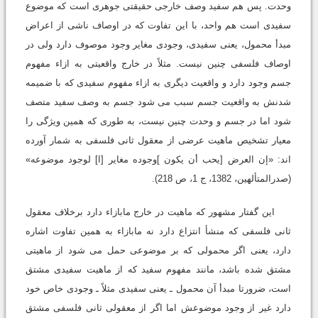
وحدت. پس هم سفید وصف خارجى حقیقتى جوهرى است که موضوع
سفیدى است هم واحد، با این تفاوت که در اوصاف ناشى از اعراض
مبدأ محمول، یعنى سفیدى، وجودى مغایر وجود موصوف دارد ولى در
اوصاف فلسفى چنین نیست. مثلاً در خارج واقعیتى به ازاء مفهوم
جسم وجود دارد و واقعیت دیگرى به ازاء مفهوم سفیدى که با ضمیمه
شدنش به واقعیت جسم سبب مى شود جسم به وصف سفید متصف
شود اما در جسم و وحدت چنین نیست، به طورى که همین ویژگى را
معیار تشخیص ماهیت عرضى از معقول ثانى فلسفى به شمار آورده
اند: «إن العرض [یحب أن یکون ]وجوده مغایر [ا] لوجود موضوعه»
(صدرالمتألهین، 1382، ج 1، ص 218).
این گفتار مشهور که ماهیت در خارج مابازاء دارد برخلاف معقول
ثانى فلسفى که منشأ انتزاع دارد نه مابازاء به همین تفاوت اشاره
دارد، یعنى اگر محمولى که بر موضوعى حمل مى شود از ماهیتى
مشتق شده باشد، مانند مفهوم سفید که از ماهیت سفیدى مشتق
است، ضرورتا مبدأ آن محمول ـ یعنى سفیدى مثلاً ـ وجودى خاص خود
دارد غیر از وجود موضوعش اما اگر از معقولى ثانى فلسفى مشتق