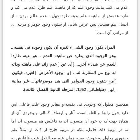
عدم مى کند، مانند وجود علم که از ماهیت علم طرد عدم مى کند و
طرد عدمش از ماهیت علم بعینه طرد جهل ـ عدم عالم بودن ـ از
انسان هم هست. پس عرض شأنى از شئون وجود جوهر و مرتبه اى
از مراتب آن است:
المراد بکون وجود الشى ء لغیره أن یکون وجوده فى نفسه ـ
وهو الوجود الذى یطرد عن ماهیته العدم ـ هو بعینه طاردا
للعدم عن شى ء آخر...
[
أى عن
]
عدم زائد على ماهیته وذاته
له نوع من المقارنة له...
[
و
]
وجود الأعراض
[
لغیره، فیکون
]
من شئون وجود الجواهر التى هى موضوعاتها... غیر مبانیة
[
لها
]
(طباطبائى، 1362، المرحله الثانیة، الفصل الثالث).
همچنین معلول که وجودى فى نفسه و مغایر وجود علت فاعلى اش
دارد چون رابط و للعله است، آثار و اوصاف کمالى و وجودى آن از
همان جهت که به خود آن منسوب اند به فاعلش هم منسوب اند اما
نه در مرتبه ذات فاعل، بلکه در مرتبه خارج از ذات او. مثلاً علم
حضورى معلول به خویش بعینه همان علم مع الفعل علت فاعلیش به