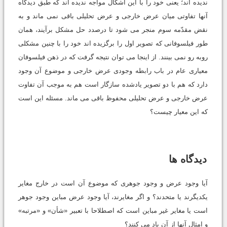
ندیده اند؛ یعنى خود را با این اشکال مواجه ندیده اند که طبق دیدگاه
آنها تفاوتى میان عرض خارجى و عرض تحلیلى باقى نمى ماند و به
نقض مقدّمه سوم منجر مى شود تا درصدد حل مشکل برآیند، همان
طور فیلسوفانى که تصویر اول را برگزیده اند خود را با چنین مشکلى
روبه رو نمى بینند. از اینجا مى توان نتیجه گرفت که در ذهن فیلسوفان
معیارى عام در باب رابطه وجودى عرض خارجى و موضوع آن وجود
دارد که هم با دو تصویر یادشده سازگار است هم به موجب آن تفاوت
عرض خارجى و عرض تحلیلى محفوظ باقى مى ماند. مسئله این است
که این معیار چیست؟
دیدگاه ها
آیا وجود عرض و وجود جوهرى که موضوع آن است در خارج مغایر
یکدیگرند یا متحدند؟ و اگر مغایرند، آیا وجود عرض مباین وجود جوهر
است یا مغایر غیر مباین است که اصطلاحا با تعبیر «شأن» و «مرتبه»
و امثال آنها از آن یاد مى کنند؟