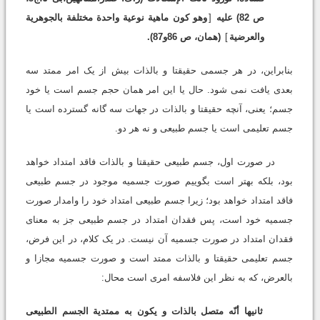
ص 82) علیه
[
وهو کون ماهیة نوعیة واحدة مختلفة بالجوهریة
والعرضیة
]
(همان، ص 86و87).
بنابراین، در هر جسمى حقیقتا و بالذات بیش از یک امر ممتد سه
بعدى یافت نمى شود. حال یا این امر همان حجم جسم است یا خود
جسم؛ یعنى، آنچه حقیقتا و بالذات در جهات سه گانه گسترده است یا
جسم تعلیمى است یا جسم طبیعى و نه هر دو.
در صورت اول، جسم طبیعى حقیقتا و بالذات فاقد امتداد خواهد
بود، بلکه بهتر است بگوییم صورت جسمیه موجود در جسم طبیعى
فاقد امتداد خواهد بود؛ زیرا جسم طبیعى امتداد خود را وامدار صورت
جسمیه خود است، پس فقدان امتداد در جسم طبیعى جز به معناى
فقدان امتداد در صورت جسمیه آن نیست. در یک کلام، در این فرض،
جسم تعلیمى حقیقتا و بالذات ممتد است و صورت جسمیه مجازا و
بالعرض، که به نظر این فلاسفه امرى است محال:
ثانیها أنّه متصل بالذات و یکون به ممتدیة الجسم الطبیعى