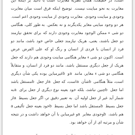
است، در حقیقت، همان نظریه مغایرت است با تأکید بر اینکه این
مغایرت به نحو مباینت نیست. توضیح اینکه فرق است میان مغایرت
وجودى و مباینت وجودى. مغایرت وجودى از مباینت وجودى اعم است.
هر دو وجود مباینى مغایر یکدیگرند و نه بعکس. به طور کلى، هنگامى
دو شى ء ممکن الوجود مغایرت وجودى دارند که براى تحقق نیازمند
دو جعل باشند، یعنى، هریک نیازمند جعلى خاص خود باشد، مانند دو
فرد از انسان یا فردى از انسان و رنگ او که على الفرض عرض
است. اکنون دو شى ء مغایر هنگامى مباینت وجودى هم دارند که جعل
هریک از جعل دیگرى مستقل باشد، مانند دو فرد از انسان، و متقابلاً
هنگامى دو شى ء مغایر، مانند aو bغیرمباین بوده یکى شأن دیگرى
است، مثلاً هنگامى bشأن aاست، که جعل aاز جعل bمستقل باشد
اما جعل bچنین نباشد، بلکه خود بعینه نوع دیگرى از جعل براى aبه
شمار آید غیر از جعل اولیه آن. به تعبیر دقیق تر، اگر جعل بسیط aاز
جعل بسیط bمستقل باشد اما جعل بسیط bخود بعینه جعل تألیفى a
هم باشد، bوجودى مغایر aو غیرمباین با آن خواهد داشت و در نتیجه
شأن و مرتبه اى از آن خواهد بود.