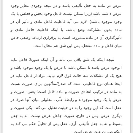
عرض در ماده به جعل تألیفى باشد و در نتیجه وجودى مغایر وجود
عرض داشته باشد (زیرا ممکن نیست فاعل وجود بخش و فعلش با یک
وجود موجود باشند)، لازم مى آید فاعلیت فاعل مادى و تأثیر آن در
ماده بدون مشارکت وضع باشد، با اینکه فاعلیت فاعل مادى و
تأثیرگذارى آن در ماده مشروط است به برقرارى ارتباط وضعى خاص
میان فاعل و ماده منفعل. پس این شق هم محال است.
نتیجه اینکه یک شق باقى مى ماند و آن اینکه صورتْ فاعل مابه
الوجود عرض باشد تا ممکن باشد با عرض با یک وجود موجود باشد و
هیچ یک از مشکلات سه حالت فوق لازم نیاید. مراد از فاعل مابه در
اینجا همان نوع فاعلیتى است که
صدرالمتألهین
براى صورت نسبت
به ماده در ترکیب اتحادى صورت و ماده قائل است؛ یعنى، صورت و
عرض با یک وجود موجودند و رابطه علّى ـ معلولى میان آنها صرفا در
عقل است که این وجود را به دو حیثیت تحلیل مى کند: یکى صورت و
دیگرى عرض. پس در خارج، صورت جاعل عرض نیست، نه به جعل
بسیط و نه به جعل تألیفى. آرى، عقل پس از تحلیلْ حکم مى کند به
اینکه صورت علت عرض است: