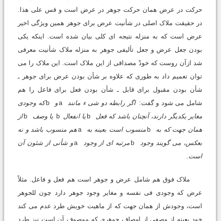
حرکت در عرض همان حرکت جوهر در عرض است و قس على هذا.
در حقیقت ملاک اصلى در شأنیت عرض براى جوهر همین ویژگى اخیر
عرض است که به منزله نتیجه اى کلى بیان شده است. اینکه یکى
بودن جعل عرض و جعل تألیفى جوهر به منزله ملاک شأنیت معرفى
شد ازآن روست که خودْ مصداقى از این ملاک است. این ملاک را مى
توان تعمیم داد به طورى که علاوه بر شأن بودن عرض براى جوهر ـ
شأن بودن مقبول براى قابل ـ شأن بودن فعل براى فاعل را هم
شامل مى شود و گفت:
اگر رابطه دو شى ء مانند
a
و
b
که وجودى
مغایر یکدیگر دارند، آنچنان باشد که فعل
b
یا انفعال
b
یا وصف
b
از
همان جهت که به
b
منسوب است بعینه به
a
هم منسوب باشد و نه
بعکس، مى گویند وجود
b
مرتبه اى از وجود
a
و شأنى از شئون آن
است.
ملاک فوق هم شامل عرض و جوهر است هم فعل و فاعل. مثلاً
عرض که وجودى فى نفسه و مغایر وجود جوهر دارد چون للجوهر
است، وجودش از همان جهت که از ماهیت خویش طرد عدم مى کند
خود بعینه از وصفى از اوصاف جوهرى که موصوف آن است نیز طرد