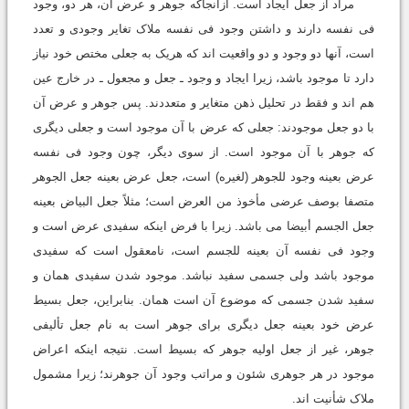
مراد از جعل ایجاد است. ازآنجاکه جوهر و عرض آن، هر دو، وجود
فى نفسه دارند و داشتن وجود فى نفسه ملاک تغایر وجودى و تعدد
است، آنها دو وجود و دو واقعیت اند که هریک به جعلى مختص خود نیاز
دارد تا موجود باشد، زیرا ایجاد و وجود ـ جعل و مجعول ـ در خارج عین
هم اند و فقط در تحلیل ذهن متغایر و متعددند. پس جوهر و عرض آن
با دو جعل موجودند: جعلى که عرض با آن موجود است و جعلى دیگرى
که جوهر با آن موجود است. از سوى دیگر، چون وجود فى نفسه
عرض بعینه وجود للجوهر (لغیره) است، جعل عرض بعینه جعل الجوهر
متصفا بوصف عرضى مأخوذ من العرض است؛ مثلاً جعل البیاض بعینه
جعل الجسم أبیضا مى باشد. زیرا با فرض اینکه سفیدى عرض است و
وجود فى نفسه آن بعینه للجسم است، نامعقول است که سفیدى
موجود باشد ولى جسمى سفید نباشد. موجود شدن سفیدى همان و
سفید شدن جسمى که موضوع آن است همان. بنابراین، جعل بسیط
عرض خود بعینه جعل دیگرى براى جوهر است به نام جعل تألیفى
جوهر، غیر از جعل اولیه جوهر که بسیط است. نتیجه اینکه اعراض
موجود در هر جوهرى شئون و مراتب وجود آن جوهرند؛ زیرا مشمول
ملاک شأنیت اند.