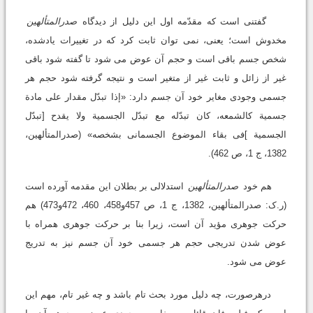
گفتنى است که مقدّمه اول این دلیل از دیدگاه
صدرالمتألهین
مخدوش است؛ یعنى، نمى توان ثابت کرد که در تغییرات یادشده،
شخص جسم باقى است و حجم آن عوض مى شود تا گفته شود باقى
غیر از زائل و ثابت غیر از متغیر است و نتیجه گرفته شود حجم هر
جسمى وجودى مغایر خود آن جسم دارد: «إذا تبدّل مقدار على مادة
جسمیة کالشمعه، کان تبدّله مع تبدّل الجسمیة ولا یقدح [تبدّل
الجسمیة ]فى بقاء الموضوع الجسمانى بشخصه» (صدرالمتألهین،
1382، ج 1، ص 462).
هم خود
صدرالمتألهین
استدلالى بر بطلان این مقدمه آورده است
(ر.ک: صدرالمتألهین، 1382، ج 1، ص 457و458، 460، 472و473) هم
حرکت جوهرى مؤید آن است، زیرا بنا بر حرکت جوهرى همراه با
عوض شدن تدریجى حجم هر جسمى خود آن جسم نیز به تدریج
عوض مى شود.
درهرصورت، چه دلیل مورد بحث تام باشد و چه غیر تام، مهم این