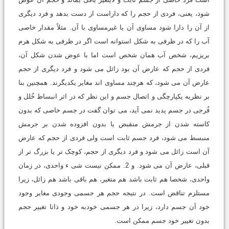
شود، یعنى، فردى از حجم را که داراست از دست بدهد و فرد دیگرى
از آن را دارا شود مساوى آن یا غیرمساوى با آن. مثلاً مقدار خاصى
آب را که در ظرفى به شکل استوانه است اگر در ظرفى به شکل هرم
بریزیم، شخص آب همان شخص است اما با عوض شدن شکل آن،
فردى از حجم که عارض آن بود زائل مى شود و فرد دیگرى از حجم
عارض آن مى شود، که هرچند مساوى اند مغایر یکدیگرند. همچنین بنا
بر نظریه یکپارچگى و اتصال جسم و این نظر که در اثر انبساط خُلل و
فُرجى در جسم پدید نمى آید، مى توان گفت در جسم خاصى که بدون
کاسته شدن از جرمش منقبض یا بدون افزوده شدن بر جرمش
منبسط مى شود، فرد جسم ثابت است ولى فردى از حجم که عارض
آن است زائل مى شود و فرد دیگرى از حجم، کوچک تر یا بزرگ تر از
قبلى، عارض آن مى شود. و 2. ممکن نیست شى ء واحدى، در زمان
واحدى، شخصا هم ثابت باشد هم متغیر، هم باقى باشد هم زائل، زیرا
مستلزم تناقض است. در نتیجه حجم هر جسمى وجودى مغایر وجود
خود آن جسم دارد، زیرا در هر جسمى خودبه خود و ذاتا تغییر حجم
بدون تغییر خود جسم ممکن است.