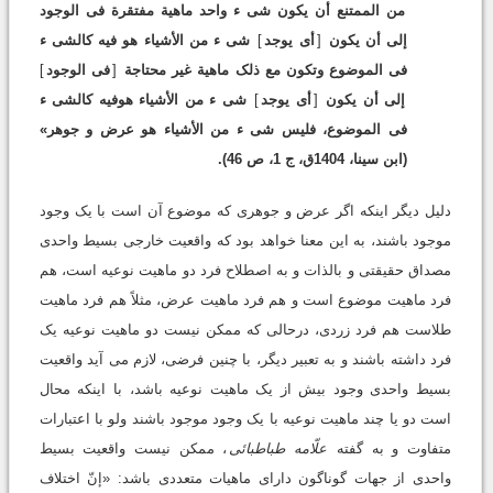
من الممتنع أن یکون شى ء واحد ماهیة مفتقرة فى الوجود
إلى أن یکون
[
أى یوجد
]
شى ء من الأشیاء هو فیه کالشى ء
فى الموضوع وتکون مع ذلک ماهیة غیر محتاجة
[
فى الوجود
]
إلى أن یکون
[
أى یوجد
]
شى ء من الأشیاء هوفیه کالشى ء
فى الموضوع، فلیس شى ء من الأشیاء هو عرض و جوهر»
(ابن سینا، 1404ق، ج 1، ص 46).
دلیل دیگر اینکه اگر عرض و جوهرى که موضوع آن است با یک وجود
موجود باشند، به این معنا خواهد بود که واقعیت خارجى بسیط واحدى
مصداق حقیقتى و بالذات و به اصطلاح فرد دو ماهیت نوعیه است، هم
فرد ماهیت موضوع است و هم فرد ماهیت عرض، مثلاً هم فرد ماهیت
طلاست هم فرد زردى، درحالى که ممکن نیست دو ماهیت نوعیه یک
فرد داشته باشند و به تعبیر دیگر، با چنین فرضى، لازم مى آید واقعیت
بسیط واحدى وجود بیش از یک ماهیت نوعیه باشد، با اینکه محال
است دو یا چند ماهیت نوعیه با یک وجود موجود باشند ولو با اعتبارات
متفاوت و به گفته
علّامه طباطبائى
، ممکن نیست واقعیت بسیط
واحدى از جهات گوناگون داراى ماهیات متعددى باشد: «إنّ اختلاف