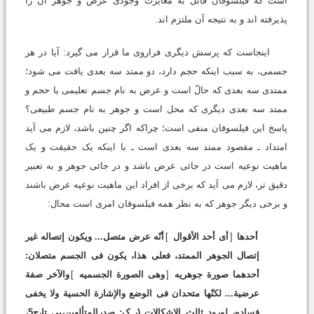
است که فیلسوفان قائل به مغایرت وجودى عرض و جوهر آن را
پذیرفته اند و به نتیجه آن ملتزم اند.
اینجاست که پرسش دیگرى فراروى ما قرار مى گیرد: آیا در هر
جسمى، به سبب اینکه حجم دارد، دو ممتد سه بعدى یافت مى شود؛
ممتدى سه بعدى که حالّ است و عرض به نام جسم تعلیمى یا حجم و
ممتد سه بعدى دیگرى که محل است و جوهر به نام جسم طبیعى؟
پاسخ این فیلسوفان منفى است؛ چراکه اگر چنین باشد، لازم مى آید
امتداد ـ مقصود ممتد سه بعدى است ـ با اینکه یک حقیقت و یک
ماهیت نوعیه است در جائى عرض باشد و در جائى جوهر و به تعبیر
دقیق تر، لازم مى آید که برخى از افراد این ماهیت نوعیه عرض باشند
و برخى دیگر جوهر که به نظر همه فیلسوفان امرى است محال:
أحدها
[
أى أحد الأقوال
]
أنّه عرض متصل... ویکون إتصاله غیر
إتصال الجوهر الممتد، فعلى هذا، یکون فى الجسم متصلان:
أحدهما صورة جوهریه
[
وهى الصورة الجسمیه
]
والآخر صفة
عرضیة... لکنّها متحدان فى الوضع والإشارة الحسیة ولا یخفى
فساده، لورود ثالث الإشکالات (ر.ک: صدرالمتألهین،بى تا،ج5،