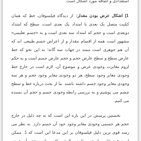
استعدادى و اضافه مورد اشکال است.
1) اشکال عرض بودن مقدار:
از دیدگاه فیلسوفان، خط که همان
کمّیت متصل یک بعدى یا امتداد یک بعدى است، سطح که امتداد
دوبعدى است و حجم که امتداد سه بعدى است و به «جسم تعلیمى»
مشهور است همه از اقسام مقدار و از اعراض جسم طبیعى اند که
آن هم جوهرى است ممتد در جهات سه گانه؛ به این نحو که خط
عارض سطح و سطح عارض حجم و حجم عارض جسم است و به حکم
لزوم مغایرت وجودى عرض و موضوع آن، لازم است در خارج خط
وجودى مغایر وجود سطح، هر دو وجودى مغایر وجود حجم و هر سه
وجودى مغایر وجود جسم داشته باشند. ما از بحث درباره خط و سطح
چشم مى پوشیم و به بررسى رابطه وجودى جسم و حجم آن بسنده
مى کنیم.
نخستین پرسش در این باره این است که به چه دلیل در خارج
حجم هر جسمى وجودى مغایر وجود خود آن جسم دارد. به نظر مى
رسد قوى ترین دلیل فیلسوفان بر این مدعا این است که 1. ممکن
است فرد خاصى از جسم ثابت و لایتغیر باقى بماند و حجم آن عوض