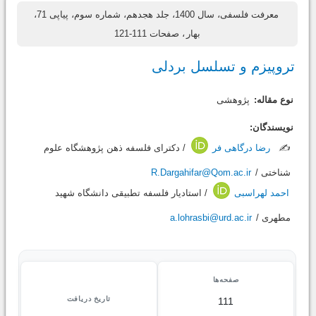
معرفت فلسفی، سال 1400، جلد هجدهم، شماره سوم، پیاپی 71،
بهار
، صفحات 111-121
تروپیزم و تسلسل بردلی
نوع مقاله:
پژوهشی
نویسندگان:
✍️
رضا درگاهی فر
/ دکترای فلسفه ذهن پژوهشگاه علوم
شناختی /
R.Dargahifar@Qom.ac.ir
احمد لهراسبی
/ استادیار فلسفه تطبیقی دانشگاه شهید
مطهری /
a.lohrasbi@urd.ac.ir
صفحه‌ها
تاریخ دریافت
111