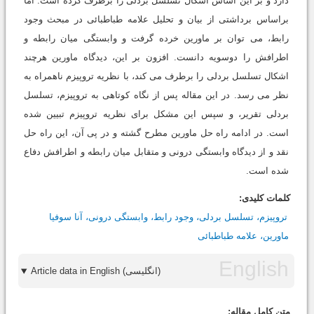
دارد و بر این اساس اشکال تسلسل بردلی را برطرف کرده است. اما
براساس برداشتی از بیان و تحلیل علامه طباطبائی در مبحث وجود
رابط، می توان بر ماورین خرده گرفت و وابستگی میان رابطه و
اطرافش را دوسویه دانست. افزون بر این، دیدگاه ماورین هرچند
اشکال تسلسل بردلی را برطرف می کند، با نظریه تروپیزم ناهمراه به
نظر می رسد. در این مقاله پس از نگاه کوتاهی به تروپیزم، تسلسل
بردلی تقریر، و سپس این مشکل برای نظریه تروپیزم تبیین شده
است. در ادامه راه حل ماورین مطرح گشته و در پی آن، این راه حل
نقد و از دیدگاه وابستگی درونی و متقابل میان رابطه و اطرافش دفاع
شده است.
کلمات کلیدی:
تروپیزم، تسلسل بردلی، وجود رابط، وابستگی درونی، آنا سوفیا
ماورین، علامه طباطبائی
Article data in English (انگلیسی)
متن کامل مقاله: