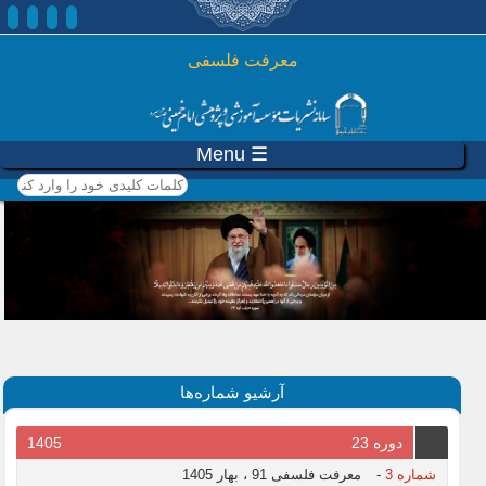
رفتن به محتوای اصلی
معرفت فلسفی
☰ Menu
کلمات کلیدی خود را وارد
کنید
آرشیو شماره‌ها
دوره 23
1405
شماره 3
-
معرفت فلسفی 91 ، بهار 1405