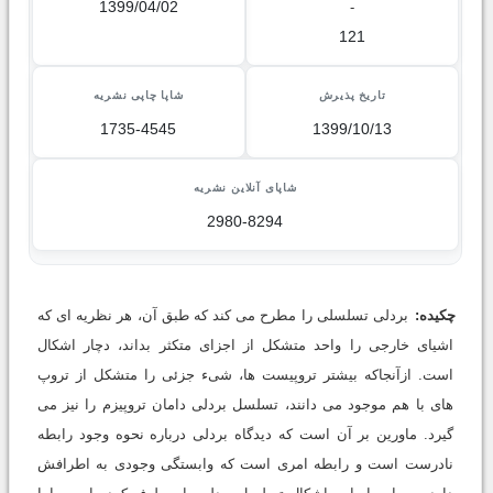
1399/04/02
-
121
تاریخ پذیرش
شاپا چاپی نشریه
1735-4545
1399/10/13
شاپای آنلاین نشریه
2980-8294
چکیده:
بردلی تسلسلی را مطرح می کند که طبق آن، هر نظریه ای که
اشیای خارجی را واحد متشکل از اجزای متکثر بداند، دچار اشکال
است. ازآنجاکه بیشتر تروپیست ها، شیء جزئی را متشکل از تروپ
های با هم موجود می دانند، تسلسل بردلی دامان تروپیزم را نیز می
گیرد. ماورین بر آن است که دیدگاه بردلی درباره نحوه وجود رابطه
نادرست است و رابطه امری است که وابستگی وجودی به اطرافش