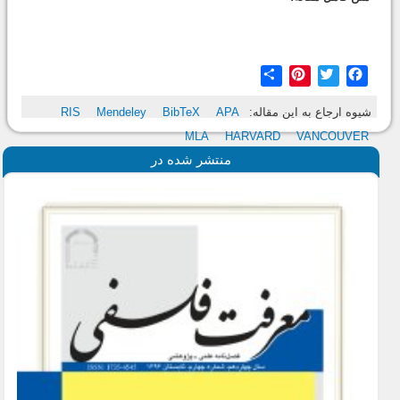
Share
Pinterest
Twitter
Facebook
شیوه ارجاع به این مقاله:
APA
BibTeX
Mendeley
RIS
MLA
HARVARD
VANCOUVER
منتشر شده در