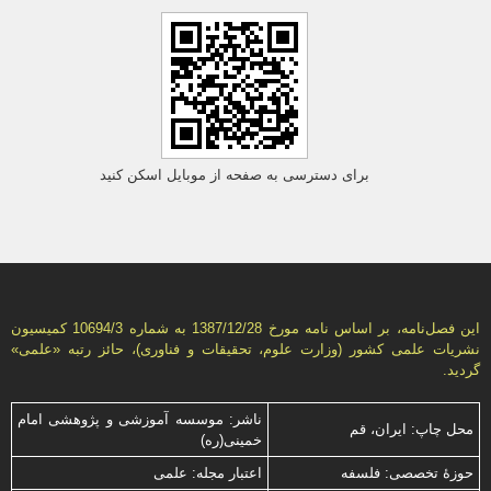
برای دسترسی به صفحه از موبایل اسکن کنید
این فصل‌نامه، بر اساس نامه مورخ 1387/12/28 به شماره 10694/3 كمیسیون
نشریات علمی كشور (وزارت علوم، تحقیقات و فناوری)، حائز رتبه «علمی»
گردید.
ناشر: موسسه آموزشی و پژوهشی امام
محل چاپ: ایران، قم
خمینی(ره)
حوزۀ تخصصی: فلسفه
اعتبار مجله: علمی