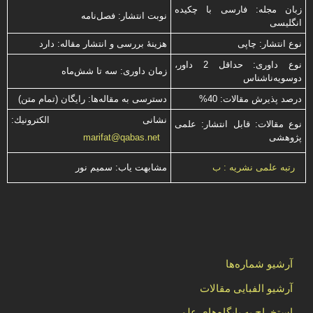
زبان مجله: فارسی با چكیده
نوبت انتشار: فصل‌نامه
انگلیسی
نوع انتشار: چاپی
هزینۀ بررسی و انتشار مقاله: دارد
نوع داوری: حداقل 2 داور،
زمان داوری: سه تا شش‌ماه
دوسویه‌ناشناس
درصد پذیرش مقالات: 40%
دسترسی به مقاله‌ها: رایگان (تمام متن)
نشانی الكترونیك:
نوع مقالات: قابل انتشار: علمی
پژوهشی
marifat@qabas.net
مشابهت ياب: سميم نور
رتبه علمی نشریه : ب
آرشیو شماره‌ها
آرشیو الفبایی مقالات
استخراج به پایگاه‌های علمی