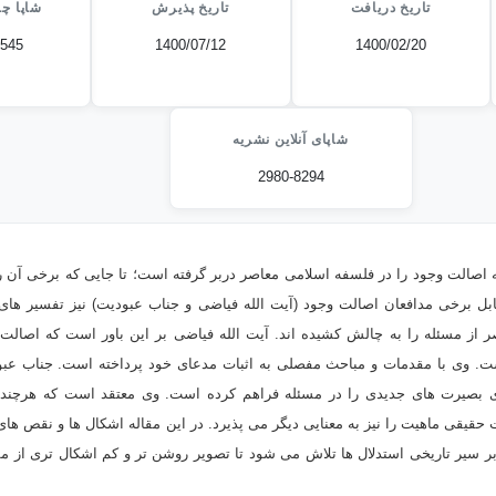
تاریخ دریافت
تاریخ پذیرش
شاپا چا
4545
1400/07/12
1400/02/20
شاپای آنلاین نشریه
2980-8294
 اصالت وجود را در فلسفه اسلامی معاصر دربر گرفته است؛ تا جایی که برخی آن 
ابل برخی مدافعان اصالت وجود (آیت الله فیاضی و جناب عبودیت) نیز تفسیر ها
ر از مسئله را به چالش کشیده اند. آیت الله فیاضی بر این باور است که اصالت
. وی با مقدمات و مباحث مفصلی به اثبات مدعای خود پرداخته است. جناب عبود
ی بصیرت های جدیدی را در مسئله فراهم کرده است. وی معتقد است که هرچند ص
حقیقی ماهیت را نیز به معنایی دیگر می پذیرد. در این مقاله اشکال ها و نقص های 
بر سیر تاریخی استدلال ها تلاش می شود تا تصویر روشن تر و کم اشکال تری از مسئ