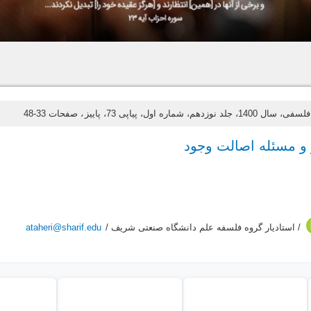
 جلد نوزدهم، شماره اول، پیاپی 73، پاییز
، صفحات 33-48
و مسئله اصالت وجود
/ استادیار گروه فلسفه علم دانشگاه صنعتی شریف /
ataheri@sharif.edu