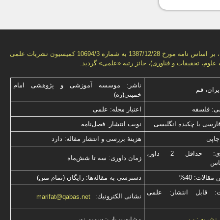
این فصل‌نامه، بر اساس نامه مورخ 1387/12/28 به شماره 10694/3 كمیسیون نشریات علمی
علوم، تحقیقات و فناوری)، حائز رتبه «علمی» گردید.
ناشر: موسسه آموزشی و پژوهشی امام
یران، قم
خمینی(ره)
ی: فلسفه
اعتبار مجله: علمی
فارسی با چكیده انگلیسی
نوبت انتشار: فصل‌نامه
چاپی
هزینۀ بررسی و انتشار مقاله: دارد
نوع داوری: حداقل 2 داور،
زمان داوری: سه تا شش‌ماه
ناس
قالات: 40%
دسترسی به مقاله‌ها: رایگان (تمام متن)
ت: قابل انتشار: علمی
نشانی الكترونیك:
marifat@qabas.net
مشابهت ياب: سميم نور
 نشریه : ب