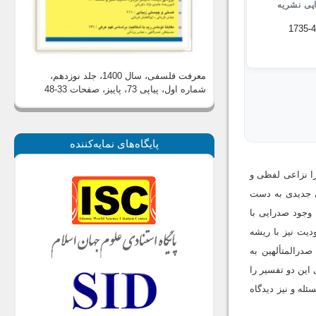
پی نشریه
1735-
معرفت فلسفی، سال 1400، جلد نوزدهم،
شماره اول، پیاپی 73، پاییز
، صفحات 33-48
پايگاه‌های نمايه‌كننده
را نزاعی لفظی و
ی جدیدی به دست
 وجود صدرایی با
یت نیز با ریشه
درالمتألهین به
این دو تفسیر را
له و نیز دیدگاه