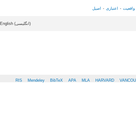
واقعیت
اعتباری
اصیل
Article data in English (انگلیسی)
RIS
Mendeley
BibTeX
APA
MLA
HARVARD
VANCO