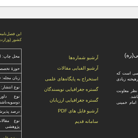
كشور (وزارت 
(ره)
محل چاپ: ا
آرشیو شماره‌ها
آرشیو الفبایی مقالات
حوزۀ تخصص
صصی است که
زبان مجله: 
استخراج به پایگاه‌های علمی
یخته‌ زیادی
نوع انتشار: 
گستره جغرافیایی نویسندگان
ظر معاونت
گستره جغرافیایی ارزیابان
دوسویه‌ناش
امام خمینی
آرشیو فایل های PDF
درصد پذیرش م
نوع مقالا
سامانه قدیم
پژوهشی
رتبه علمی