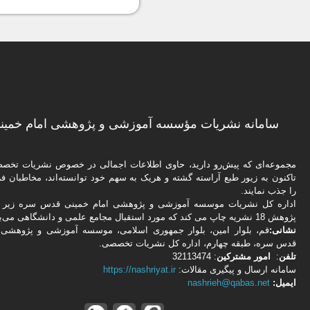
سامانه نشریات مؤسسه آموزشی و پژوهشی امام خمینی
مجموعه‌ای که پیش‌رو دارید،‌ حاوی اطلاعات اجمالی در خصوص نشریات تخ
تاکنون به زیور طبع آراسته گشته و هریک به سهم خود توانسته‌اند، مخاطبان فره
را جذب نمایند.
اداره كل نشریات موسسه آموزشی و پژوهشی امام خمینی قدس سره زیر ن
پژوهش 18 نشریه چاپ می کند که مورد استقبال مجامع علمی و دانشگاهی می‌باشد.
نشانی:
قم، بلوار امین، بلوار جمهوری اسلامی، موسسه آموزشی و پژوهشی 
قدس سره، طبقه چهارم، اداره كل نشریات تخصصی.
تلفن
:
امور مشتركین
: 32113474
سامانه ارسال و پیگیری مقالات:
https://nashriyat.ir
ایمیل:
nashrieh@qabas.net