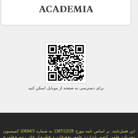
برای دسترسی به صفحه از موبایل اسکن کنید
این فصل‌نامه، بر اساس نامه مورخ 1387/12/28 به شماره 10694/3 كمیسیون
نشریات علمی كشور (وزارت علوم، تحقیقات و فناوری)، حائز رتبه «علمی»