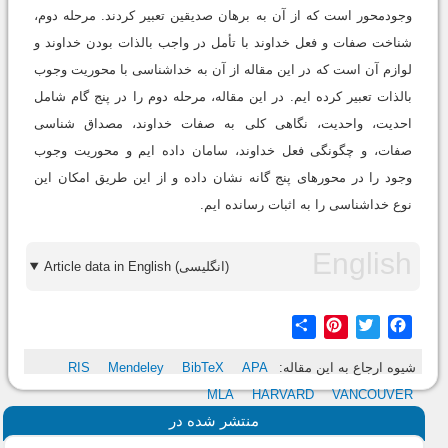
وجودمحور است که از آن به برهان صدیقین تعبیر کردند. مرحله دوم،
شناخت صفات و فعل خداوند با تأمل در واجب بالذات بودن خداوند و
لوازم آن است که در این مقاله از آن به خداشناسى با محوریت وجوب
بالذات تعبیر کرده ایم. در این مقاله، مرحله دوم را در پنج گام شامل
احدیت، واحدیت، نگاهى کلى به صفات خداوند، مصداق شناسى
صفات، و چگونگى فعل خداوند، سامان داده ایم و محوریت وجوب
وجود را در محورهاى پنج گانه نشان داده و از این طریق امکان این
نوع خداشناسى را به اثبات رسانده ایم.
Article data in English (انگلیسی)
Share
Pinterest
Twitter
Facebook
شیوه ارجاع به این مقاله:
APA
BibTeX
Mendeley
RIS
MLA
HARVARD
VANCOUVER
منتشر شده در