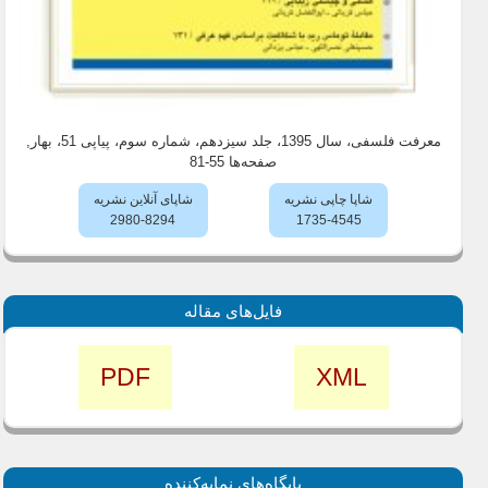
معرفت فلسفی، سال 1395، جلد سیزدهم، شماره سوم، پیاپی 51، بهار
,
صفحه‌ها 55-81
شاپا چاپی نشریه
شاپای آنلاین نشریه
2980-8294
1735-4545
فایل‌های مقاله
PDF
XML
پايگاه‌های نمايه‌كننده