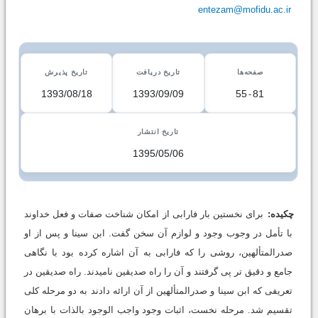
entezam@mofidu.ac.ir
صفحه‌ها
تاریخ دریافت
تاریخ پذیرش
1393/08/18
1393/09/09
55
-
81
تاریخ انتشار
1395/05/06
چکیده:
براى نخستین بار فارابى از امکان شناخت صفات و فعل خداوند
با تأمل در وجوب وجود و لوازم آن سخن گفت. ابن سینا و پس از او
صدرالمتألهین، روشى را که فارابى به آن اشاره کرده بود با نگاهى
جامع و دقیق تر پى گرفتند و آن را راه صدیقین نامیدند. راه صدیقین در
تعریفى که ابن سینا و صدرالمتألهین از آن ارائه دادند به دو مرحله کلى
تقسیم شد. مرحله نخست، اثبات وجود واجب الوجود بالذات با برهان