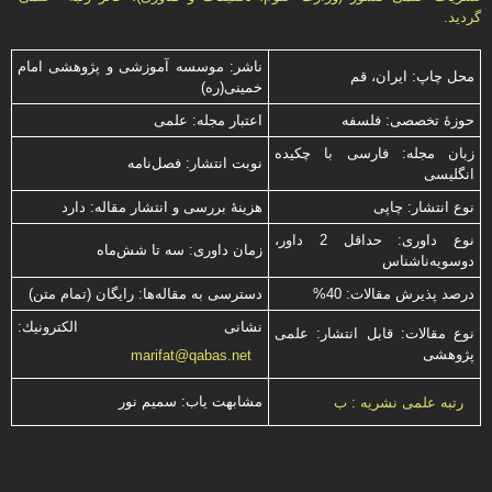
گردید.
ناشر: موسسه آموزشی و پژوهشی امام
محل چاپ: ایران، قم
خمینی(ره)
حوزۀ تخصصی: فلسفه
اعتبار مجله: علمی
زبان مجله: فارسی با چكیده
نوبت انتشار: فصل‌نامه
انگلیسی
نوع انتشار: چاپی
هزینۀ بررسی و انتشار مقاله: دارد
نوع داوری: حداقل 2 داور،
زمان داوری: سه تا شش‌ماه
دوسویه‌ناشناس
درصد پذیرش مقالات: 40%
دسترسی به مقاله‌ها: رایگان (تمام متن)
نشانی الكترونیك:
نوع مقالات: قابل انتشار: علمی
پژوهشی
marifat@qabas.net
مشابهت ياب: سميم نور
رتبه علمی نشریه : ب