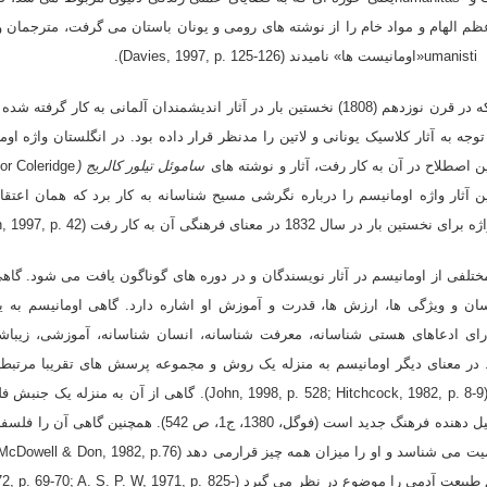
م الهام و مواد خام را از نوشته هاى رومى و یونان باستان مى گرفت، مترجمان و 
Da).
Humanisاصطلاحى است که در قرن نوزدهم (1808) نخستین بار در آثار اندیشمندان آلمانى به کار
جه به آثار کلاسیک یونانى و لاتین را مدنظر قرار داده بود. در انگلستان واژه اوم
اصطلاح در آن به کار رفت، آثار و نوشته هاى
ساموئل تیلور کالریج (
 در این آثار واژه اومانیسم را درباره نگرشى مسیح شناسانه به کار برد که همان اعتقاد
در معناى فرهنگى آن به کار رفت (McGrath, 1997, p. 42).
تلفى از اومانیسم در آثار نویسندگان و در دوره هاى گوناگون یافت مى شود. گاه
سان و ویژگى ها، ارزش ها، قدرت و آموزش او اشاره دارد. گاهى اومانیسم به
اى ادعاهاى هستى شناسانه، معرفت شناسانه، انسان شناسانه، آموزشى، زیباشن
ر معناى دیگر اومانیسم به منزله یک روش و مجموعه پرسش هاى تقریبا مرتبط 
ویژگى انسان ها فهم مى شود (John, 1998, p. 528; Hitchcock, 1982, p. 8-9). گاهى از
مى برند که یکى از عوامل تشکیل دهنده فرهنگ جدید است (فوگل، 1380، ج1، ص 42
سرشت انسانى و حدود و علایق طبیعت آدمى را موضوع در نظر مى گیرد (P. W, 1971, p. 825