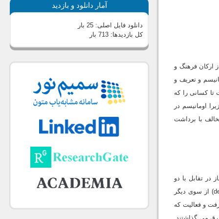
آمار دانلود و بازدید
دانلود فایل اصلی:
25 بار
کل بازدیدها:
713 بار
ز ارکان فرهنگ و
انیسم و تعریف و
تا کسانى را که
را اومانیسم در
خالف با برداشت
از آغاز در تقابل با دو
دسته از موجودات یعنى موجودات خاکى غیر از انسان از یک سو و ساکنان آسمان یا خدایان (deusldivus, divinus) از سوى دیگر
diviniبه معناى حوزه هایى از معرفت و فعالیت که
ى شد، فرق مى گذاشتند.