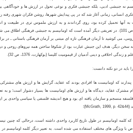
انیسم نه جنبشى ادبى، بلکه جنبشى فکرى و نوعى تحول در ارزش ها و خودآگاهى بی
کرى انسانى، زمانى آغاز شد که در پى پیدایش شهرها، روشن فکران شهرى رفته رف
ب به آنها تحمیل کرده بود، روى گرداندند و به ارزش ملموس ترى در طبیعت و ان
(برونوفسکى و مازلیش، 1379، ص 101). در تعریفى دیگر آمده است که اومانیسم به جنبشى فرهنگى اطلاق 
رومى، مى کوشید تا آرمان فرهنگى تازه اى مبتنى بر آرمان فرهنگى باستانى ـ در برا
ه سخن دیگر، هدف این جنبش عبارت بود از شکوفا ساختن همه نیروهاى روحى و درو
 زندگى اخلاقى و دینى آدمیان از قیمومیت کلیسا (بوکهارت، 1376، ص 32).
اید در دو نکته دانست:
رند که اومانیست ها افرادى بودند که عقاید، گرایش ها و ارزش هاى مشترکى ب
ام مشترک عقاید، دیدگاه ها و ارزش هاى اومانیست ها بسیار دشوار است؛ و به تعب
فلسفه منسجم و سازمان یافته اى بود و هیچ اندیشه فلسفى یا سیاسى واحدى بر 
Mc)؛
مه اومانیسم در طول تاریخ کاربرد واحدى داشته است، درحالى که چنین نیست؛
اص با ویژگى هاى مختلف استفاده مى شده است. به تعبیر دیگر کلمه اومانیسم در ه