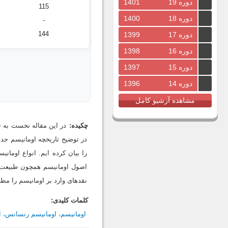
دوره 19
1401
115
دوره 18
1400
-
144
دوره 17
1399
دوره 16
1398
دوره 15
1397
دوره 14
1396
مشاهده آرشیو کامل
چکیده:
در این مقاله نخست به ت
در توضیح تاریخچه اومانیسم جد
را بیان کرده ایم. انواع اومان
اصول اومانیسم همچون طبیعت گر
نقدهاى وارد بر اومانیسم را مط
کلمات کلیدی:
اومانيسم، اومانيسم رنسانس، ا