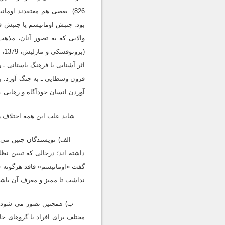
826). بعضى هم معتقدند اوم
بود. جنبش اومانیسم یا جنبش ف
والایى که به تصور آنان، مذه
اثر آشنایى با فرهنگ باستانى ـ 
قرون وسطایى ـ به چنگ آورد. ب
آوردن انسان خودآگاه و رهایى علم و
شاید علت این همه اختلاف را ب
الف) نویسندگان چنین مى پندا
داشته اند؛ درحالى که تبیین نظ
گفت «اومانیسم» فاقد هرگونه 
نداشت تا ممیز و معرف آن باشد (Grath, 1999, p. 42&44
ب) همچنین تصور مى شود که کل
مختلف براى افراد یا گروهاى خ