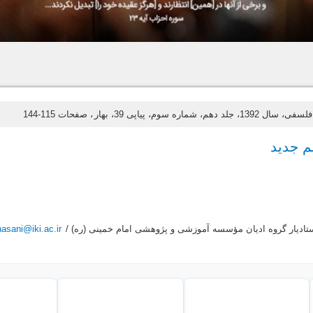
، جلد دهم، شماره سوم، پیاپی 39، بهار
، صفحات 115-144
م جدید
تاديار گروه اديان مؤسسه آموزشى و پژوهشى امام خمينى (ره) /
hasani@iki.ac.ir