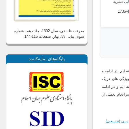
پی نشریه
1735-
معرفت فلسفی، سال 1392، جلد دهم، شماره
سوم، پیاپی 39، بهار
، صفحات 115-144
پايگاه‌های نمايه‌كننده
ایم. در ادامه و
 ویژگى هاى هریک
 ایم و در ادامه
سرانجام بعضى از
دينى (مسيحى).