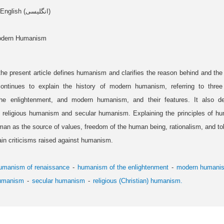
Article data in English (انگلیسی)
Modern Humanism
the present article defines humanism and clarifies the reason behind and the w
t continues to explain the history of modern humanism, referring to thr
the enlightenment, and modern humanism, and their features. It also dea
 religious humanism and secular humanism. Explaining the principles of h
an as the source of values, freedom of the human being, rationalism, and tol
ain criticisms raised against humanism.
umanism of renaissance
humanism of the enlightenment
modern humani
humanism
secular humanism
religious (Christian) humanism.