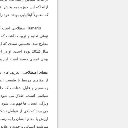
ازآنجاکه این حوزه دوم بخش اعظ
که معمولاً ایتالیایى بودند خود را umanisti«اومانیست ها» نامیدند (vies, 1997, p. 125-126
نوعى تعلیم و تربیت داشت که تو
مطرح شد. نخستین سندى که این 
سال 1812 بوده است. او
بودن عیسى مسیح است. این واژه براى نخستین بار در سال 1832 
معناى اصطلاحى:
تعریف هاى مخ
از مفاهیم مرتبط با طبیعت ان
ومنسجم و قابل شناخت که دار
سیاسى است، اطلاق مى شود. د