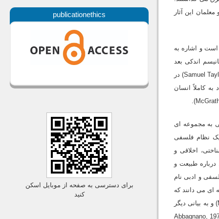
معلمان این آثار
publicationethics
 گرفته شده است و اشاره به
انیسم اندکى بعد
Samuel Taylor Coleridge) در
 به کاملاً انسان
ى به مجموعه اى
 یک نظام فلسفى
اختى، اخلاقى و
درباره طبیعت و
 آن به منزله یک جنبش فلسفى و ادبى نام
برای دسترسی به صفحه از موبایل اسکن
5). همچنین گاهى آن را فلسفه اى مى دانند که
کنید
ارزش یا مقام انسان را به رسمیت مى شناسد و او را میزان همه چیز قرارمى دهد (McDowell & Don, 1982, p.76) و به بیانى دیگر
Abbagnano, 1972, p. 69-70; A. S. -