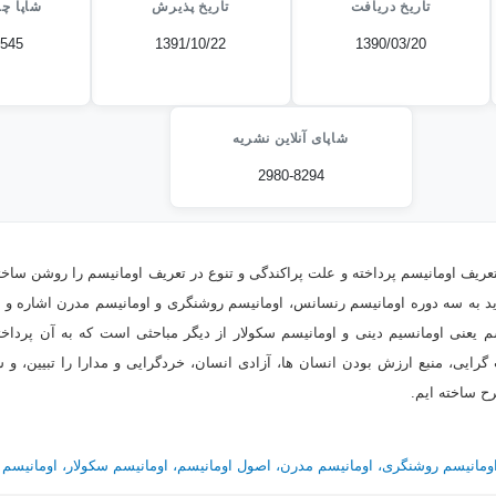
تاریخ دریافت
تاریخ پذیرش
شاپا چا
4545
1391/10/22
1390/03/20
شاپای آنلاین نشریه
2980-8294
عریف اومانیسم پرداخته و علت پراکندگى و تنوع در تعریف اومانیسم را روشن ساخته 
ید به سه دوره اومانیسم رنسانس، اومانیسم روشنگرى و اومانیسم مدرن اشاره و
یسم یعنى اومانسیم دینى و اومانیسم سکولار از دیگر مباحثى است که به آن پرداخته
ایى، منبع ارزش بودن انسان ها، آزادى انسان، خردگرایى و مدارا را تبیین، و 
رح ساخته ایم.
ومانيسم روشنگرى، اومانيسم مدرن، اصول اومانيسم، اومانيسم سكولار، اومانيسم 