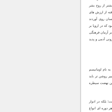
شتر از روح بشر
ته از ارزش هاى
سان روى آوردند
مى شود که در اروپا بر
بر آرمان فرهنگى
نى آدمى و پدید
ه نام اومانیسم
یر روشن تر باید
این نهضت سیطره
 بلکه در ادوار
ر دوره اى انواع