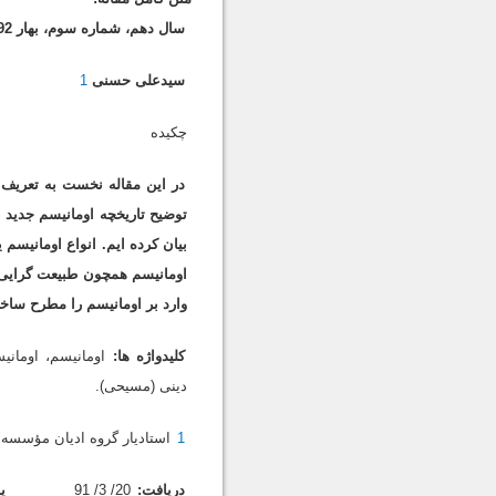
سال دهم، شماره سوم، بهار 1392، 115ـ144
سیدعلى حسنى
1
چکیده
در این مقاله نخست به تعریف ا
توضیح تاریخچه اومانیسم جدید 
بیان کرده ایم. انواع اومانیسم 
اومانیسم همچون طبیعت گرایى، 
وارد بر اومانیسم را مطرح ساخت
کلیدواژه ها:
اومانیسم، اومانی
دینى (مسیحى).
1
استادیار گروه ادیا
دریافت:
20/ 3/ 91
پ