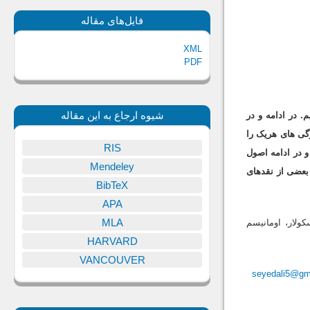
فایل‌های مقاله
XML
PDF
شیوه ارجاع به این مقاله
. در ادامه و در
گى هاى هریک را
RIS
و در ادامه اصول
Mendeley
 بعضى از نقدهاى
BibTeX
APA
MLA
ولار، اومانیسم
HARVARD
VANCOUVER
seyedali5@gm