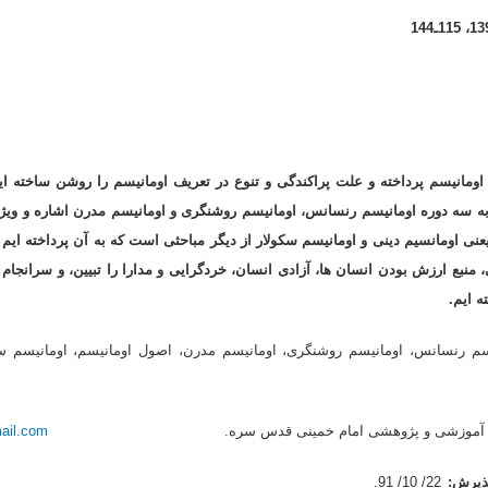
ومانیسم پرداخته و علت پراکندگى و تنوع در تعریف اومانیسم را روشن ساخته ایم
به سه دوره اومانیسم رنسانس، اومانیسم روشنگرى و اومانیسم مدرن اشاره و ویژ
یعنى اومانسیم دینى و اومانیسم سکولار از دیگر مباحثى است که به آن پرداخته ایم 
منبع ارزش بودن انسان ها، آزادى انسان، خردگرایى و مدارا را تبیین، و سرانجام
ه ایم.
سم رنسانس، اومانیسم روشنگرى، اومانیسم مدرن، اصول اومانیسم، اومانیسم سک
ن مؤسسه آموزشى و پژوهشى امام خمینى قدس سره.
ail.com
ذیرش:
22/ 10/ 91.