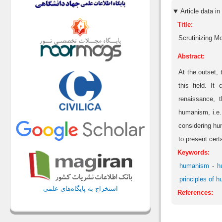
Title:
Scrutinizing 
Abstract:
At the outset, 
this field. I
renaissance, 
humanism, i.e.
considering hum
to present cert
Keywords:
humanism
h
principles of 
استخراج به پایگاه‌های علمی
References: