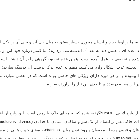
شته ها از اومانیسم و انسان محورى بسیار سخن به میان مى آید و حتى آن را یکى ا
 عده اى با همین دید به نقد آن اندیشه مى پردازند؛ اما کمتر درباره خود این اوم
ه و تحقیقى به عمل آمده است. همین عدم تحقیق، گروهى را بر آن داشته است 
اندیشه غرب اشکال وارد مى کنند، متهم به عدم درک درست آن فرهنگ سازند؛ زی
ا پیموده و در هر دوره داراى ویژگى هاى خاصى بوده است که در بعضى موارد، م
ین مقاله درصددیم تا حدى این نیاز را برآورده سازیم.
واژه Humanismاز واژه لاتینى humusگرفته شده که به معناى خاک یا زمین است. این واژه 
قرار داشت. در پایان دوران باستان و قرون وسطا، محققان و روحانیون میان tas
از کتاب مقدس ریشه مى گرفت و humanitasیعنى حوزه اى که به قضایاى عملى زندگى دنیوى مربوط م