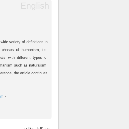
ide variety of definitions in
ee phases of humanism, i.e.
ls with different types of
umanism such as naturalism,
erance, the article continues
sm
متن کامل مقاله: