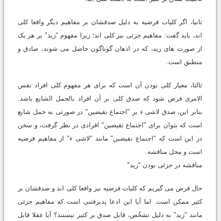
ثانیا، اگر کلیات فرضیه به دلیل صدقشان بر مفاهیم دیگر واقعا کلی
اند، باید گفت: مفاهیم جزئی نیز کلی اند؛ زیرا مفهوم "زید" بر هر یک
از صورت های زید، که در اذهان گوناگون حاصل می شوند، صادق و
منطبق است.
ثالثا، معیار کلی بودن آن است که برای هر مفهوم کلی افراد نفس
الامری فرض شود که صدق کلی بر آن افراد بالحمل الشایع باشد.
بنابر این، صدق لاشی ء بر "اجتماع نقیضین" در صورتی به حمل شایع
است که بتوان برای "اجتماع نقیضین" افرادی در نظر گرفت، و سخن
در این است که "اجتماع نقیضین" مانند "لاشی ء" از مفاهیم فرضیه
است و محل مناقشه.
مناقشه در جزئی بودن "زید"
حال فرض می گیریم که کلیات فرضیه نیز واقعا کلی اند و صدقشان بر
کثیر ممکن است. اما آیا این ادعا پذیرفتنی است که مفاهیم جزئی
مانند "زید" به دلیل تشخّص، قابل صدق بر کثیر نیستند؟ آیا عقلا قابل