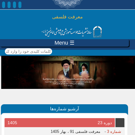
رفتن به محتوای اصلی
معرفت فلسفی
☰ Menu
کلمات کلیدی خود را وارد
کنید
آرشیو شماره‌ها
دوره 23
1405
شماره 3
-
معرفت فلسفی 91 ، بهار 1405