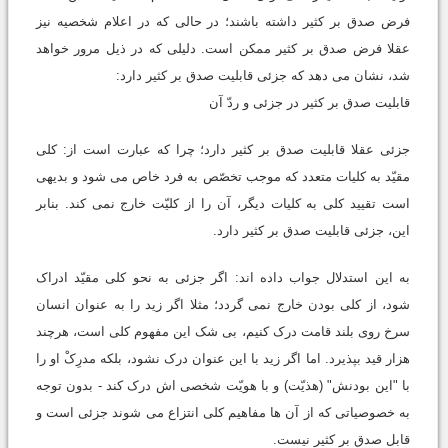
فرض صدق بر کثیر داشته باشند؛ در حالی که در اعلام شخصیه نیز
عقلا فرض صدق بر کثیر ممکن است. دلیلی که در ذیل مرور خواهد
شد، نشان می دهد که جزئی قابلیت صدق بر کثیر دارد:
قابلیت صدق بر کثیر در جزئی و ردّ آن
جزئی عقلا قابلیت صدق بر کثیر دارد؛ چرا که عبارت است از: کلی
مقیّد به کلیات متعدد که موجب تخصّص به فرد خاص می شود و بدیهی
است تقیید کلی به کلیات دیگر، آن را از کلیّت خارج نمی کند. بنابر
این، جزئی قابلیت صدق بر کثیر دارد.
به این استدلال جواب داده اند: اگر جزئی به نحو کلی مقیّد ادراک
شود، از کلی بودن خارج نمی گردد؛ مثلا اگر زید را به عنوان انسان
سرخ روی بلند قامت درک کنیم، بی شک این مفهوم کلی است، هرچند
هزار قید بپذیرد. اما اگر زید با این عنوان درک نشود، بلکه مدرِکْ او را
با "این بودنش" (هذیّت) و با هویّت شخصی اش درک کند - بدون توجه
به خصوصیاتی که از آن ها مفاهیم کلی انتزاع می شوند جزئی است و
قابل صدق بر کثیر نیست.