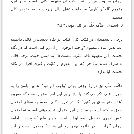
برهان نیز وحدتش را تثبیت کند، آن مفهوم "کلی" است. بنابر این،
مفهوم "اله" و "باری" به بداهت عقل، دال بر وحدت نیستند؛ پس کلی
هستند.
3. استدلال علاّمه حلّی بر کلی بودن "اله"
برخی دانشمندان در کلیّت کلی، کلیّت در نگاه نخست را کافی دانسته
اند. بدین سان، مفهوم "واجب الوجود" از آن رو کلی است که در نگاه
نخست، این مفهوم نافی کثرت نیست.16 به همین جهت، برخی قائل
به شرک شده اند؛ چرا که این مفهوم از کلیّت و کثرت افراد در نگاه
نخست ابا ندارد.
علاّمه حلّی نیز در ردّ جزئی بودن "واجب الوجود"، همین پاسخ را به
صورت فنی ذکر می کند. پاسخ او بر این امر استوار است که مفهوم
"عدم منع صدق بر کثیر"، که در تعریف کلی آمده، به معنای احتمال
صدق بر کثیر است و مراد از این احتمال، تردّد ذهنی است، نه احتمال
نفس الامری. تفصیل پاسخ او این است: همان طور که پیش از اقامه
برهان "برابر با دو قائمه بودن زوایای مثلث" محتمل است و این