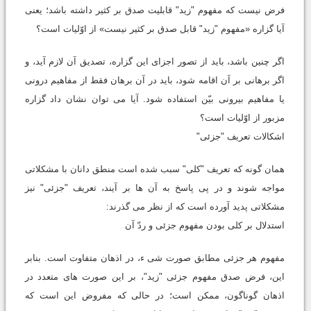
فرض نیست که مفهوم "زید" قابلیت صدق بر کثیر داشته باشد؛ یعنی
آیا گزاره «مفهوم "زید" قابل صدق بر کثیر نیست» از اوّلیات است؟
اگر چنین باشد، باید از تصور اجزای این گزاره، تصدیق آن لازم آید، و
اگر برهانی بر آن اقامه شود، باید در آن برهان فقط از مفاهیم درونی
یا مفاهیم بیرونی بیّن استفاده شود. آیا می توان نشان داد گزاره
مزبور از اوّلیات است؟
اشکالات تعریف "جزئی"
همان گونه که تعریف "کلی" سبب شده است منطق دانان با مشکلاتی
مواجه شوند و در پی پاسخ به آن ها بر آیند، تعریف "جزئی" نیز
مشکلاتی پدید آورده است که از نظر می گذرند:
استدلال بر کلی بودن مفهوم جزئی و ردّ آن
مفهوم هر جزئی مطابق صورت شی ء، در اذهان متفاوت است. بنابر
این، فرض صدق مفهوم جزئی "زید"، بر این صورت های متعدد در
اذهان گوناگون، ممکن است؛ در حالی که مفروض این است که