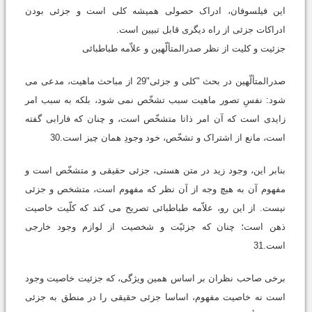
این فیلسوفان، ادراک حصولی همیشه کلی است و جزئی بودن
ادراکات جزئی از راه دیگری قابل تبیین است.
جزئیت و کلیت از نظر صدرالمتألّهین و علاّمه طباطبائی
صدرالمتألّهین در بحث "کلی و جزئی"29 از مباحث ماهیت، مدعی می
شود: نفسِ تصور ماهیت سبب تشخّص نمی شود، بلکه به سبب امر
زایدی است که آن امر ذاتا متشخّص است، و چنان که فارابی گفته
است، مانع از اشتراک و تشخّص، خود وجودِ همان چیز است.30
بنابر این، وجود زید در متن هستی، جزئی حقیقی و متشخّص است و
مفهوم آن به هیچ وجه از آن نظر که مفهوم است، متشخص و جزئی
نیست. از این رو، علاّمه طباطبائی تصریح می کند که کلّیت خاصیت
ذهن است؛ چنان که جزئیّت و شخصیت از لوازم وجود خارجی
است.31
برخی صاحب نظران بر اساس همین ویژگی، که جزئیت خاصیت وجود
است نه خاصیت مفهوم، اساسا جزئی حقیقی را در منطق به جزئی