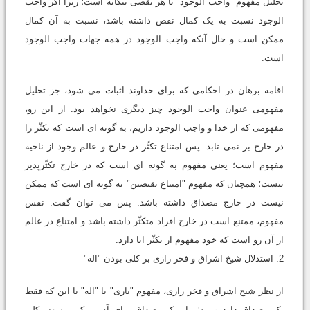
تحلیل مفهوم "واجب الوجود" با هر نقصی بیگانه است؛ زیرا اگر واجب
الوجود نسبت به یک کمال نقص داشته باشد، نسبت به آن کمال
ممکن است و حال آنکه واجب الوجود در همه جهات واجب الوجود
است.
اقامه برهان در احکامی که برای خداوند اثبات می شود، جز تحلیل
مفهومی عنوان واجب الوجود چیز دیگری نخواهد بود. از این رو،
مفهومی که از خدا و واجب الوجود داریم، به گونه ای است که تکثّر را
در خارج بر نمی تابد. پس امتناع تکثّر در خارج و عالم وجود از ناحیه
مفهوم است؛ یعنی مفهوم به گونه ای است که در خارج تکثّرپذیر
نیست؛ همچنان که مفهوم "امتناع نقیضین" به گونه ای است که ممکن
نیست در خارج مصداق داشته باشد. پس می توان گفت: نفس
مفهوم، ممتنع است در خارج افراد متکثّر داشته باشد و امتناع در عالم
از آن رو است که خود مفهوم از تکثّر ابا دارد.
2. استدلال شیخ اشراق و فخر رازی بر کلی بودن "اله"
از نظر شیخ اشراق و فخر رازی، مفهوم "باری" یا "اله" با این که فقط
یک مصداق دارد و بیش از یک مصداق برای آن ممکن نیست، کلی