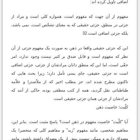
اضافی تأویل کرده اند:
مفهوم از آن جهت که مفهوم است، همواره کلی است و مراد از
جزئی در منطق، جزئی حقیقی که به معنای تشخّص است، نمی باشد،
بلکه جزئی اضافی است.32
این که جزئی حقیقی واقعا در ذهن به صورت یک مفهوم جزئی از آن
نظر که مفهوم است و قابل صدق بر کثیر نیست وجود ندارد، امر
حقّی است، اما این که منطق دانان مرادشان از جزئی، جزئی اضافی
است نه جزئی حقیقی، جای بسی تأمل دارد؛ زیرا بحث هایی که
تاکنون مطرح شده اند، جز مطلب اخیر که از ملاّصدرا و علاّمه
طباطبائی نقل گردید، همه از کتب منطقی بوده، حاکی از آنند که
مرادشان از جزئی همان جزئی حقیقی است.
کلّیت؛ خاصیت ذهن
آیا "کلّیت" خاصیت مفهوم در ذهن است؟ پاسخ مثبت است. بنابر این،
مفاهیم شخصی، مانند مفهوم "زید" و مفاهیم کلی که منحصرا یک
مصداق دارند و ممکن نیست بیش از یک مصداق داشته باشند، مانند