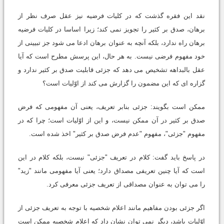
نقد این فقره گذشت که در کلیات فرضیه نیز عقل صرف نظر از
برهان، صدق بر کثیر را تجویز نمی کند؛ زیرا اساسا در کلیات فرضیه
برهان راه ندارد، بلکه آنچه به عنوان برهان ادعا می شود جز تبیینی از
خود مفهوم فرضی نیست. به هر حال، این پرسش مطرح است که آیا
عقل بالبداهه تشخیص می دهد که جزئی قابلیت صدق بر کثیر ندارد و
گزاره ای که این مضمون را گزارش می کند از اوّلیات است؟
ممکن است بگویند: جزئی بنابر تعریف، یعنی آن مفهومی که فرض
صدق بر کثیر در آن ممکن نیست، و این از اوّلیات است؛ چرا که در
مفهوم "جزئی"، مفهوم "عدم فرض صدق بر کثیر" اخذ شده است.
در پاسخ باید گفت: کلام در تعریف "جزئی" نیست، بلکه کلام در این
است که آیا چنین تعریفی مصداق دارد؛ یعنی آیا مفهومی مانند "زید"
را می توان به عنوان مصداقی از تعریف جزئی معرفی کرد.
اگر جزئی بودن مفاهیم مانند اعلام شخصیه با توجه به تعریف جزئی از
اوّلیات باشد، دیگر نمی توان نشان داد که اعلام شخصیه ممکن است