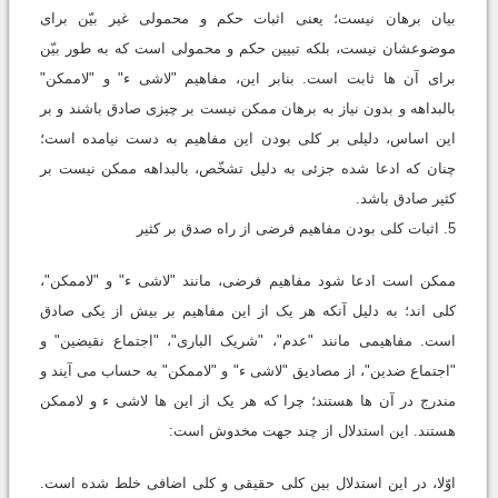
بیان برهان نیست؛ یعنی اثبات حکم و محمولی غیر بیّن برای
موضوعشان نیست، بلکه تبیین حکم و محمولی است که به طور بیّن
برای آن ها ثابت است. بنابر این، مفاهیم "لاشی ء" و "لاممکن"
بالبداهه و بدون نیاز به برهان ممکن نیست بر چیزی صادق باشند و بر
این اساس، دلیلی بر کلی بودن این مفاهیم به دست نیامده است؛
چنان که ادعا شده جزئی به دلیل تشخّص، بالبداهه ممکن نیست بر
کثیر صادق باشد.
5. اثبات کلی بودن مفاهیم فرضی از راه صدق بر کثیر
ممکن است ادعا شود مفاهیم فرضی، مانند "لاشی ء" و "لاممکن"،
کلی اند؛ به دلیل آنکه هر یک از این مفاهیم بر بیش از یکی صادق
است. مفاهیمی مانند "عدم"، "شریک الباری"، "اجتماع نقیضین" و
"اجتماع ضدین"، از مصادیق "لاشی ء" و "لاممکن" به حساب می آیند و
مندرج در آن ها هستند؛ چرا که هر یک از این ها لاشی ء و لاممکن
هستند. این استدلال از چند جهت مخدوش است:
اوّلا، در این استدلال بین کلی حقیقی و کلی اضافی خلط شده است.