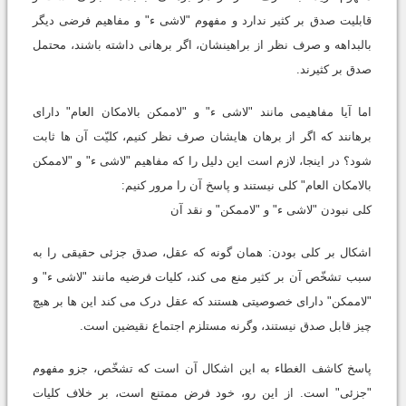
قابلیت صدق بر کثیر ندارد و مفهوم "لاشی ء" و مفاهیم فرضی دیگر
بالبداهه و صرف نظر از براهینشان، اگر برهانی داشته باشند، محتمل
صدق بر کثیرند.
اما آیا مفاهیمی مانند "لاشی ء" و "لاممکن بالامکان العام" دارای
برهانند که اگر از برهان هایشان صرف نظر کنیم، کلیّت آن ها ثابت
شود؟ در اینجا، لازم است این دلیل را که مفاهیم "لاشی ء" و "لاممکن
بالامکان العام" کلی نیستند و پاسخ آن را مرور کنیم:
کلی نبودن "لاشی ء" و "لاممکن" و نقد آن
اشکال بر کلی بودن: همان گونه که عقل، صدق جزئی حقیقی را به
سبب تشخّص آن بر کثیر منع می کند، کلیات فرضیه مانند "لاشی ء" و
"لاممکن" دارای خصوصیتی هستند که عقل درک می کند این ها بر هیچ
چیز قابل صدق نیستند، وگرنه مستلزم اجتماع نقیضین است.
پاسخ کاشف الغطاء به این اشکال آن است که تشخّص، جزو مفهوم
"جزئی" است. از این رو، خود فرض ممتنع است، بر خلاف کلیات