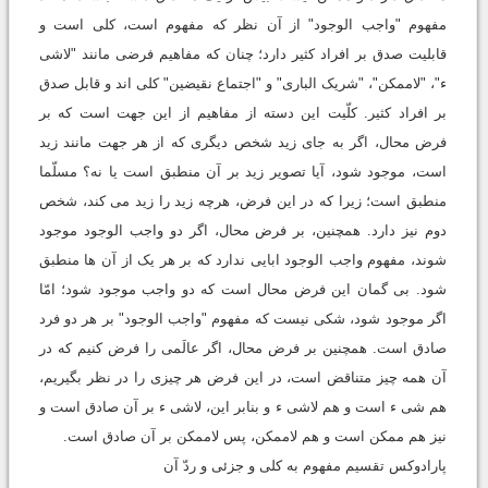
مفهوم "واجب الوجود" از آن نظر که مفهوم است، کلی است و
قابلیت صدق بر افراد کثیر دارد؛ چنان که مفاهیم فرضی مانند "لاشی
ء"، "لاممکن"، "شریک الباری" و "اجتماع نقیضین" کلی اند و قابل صدق
بر افراد کثیر. کلّیت این دسته از مفاهیم از این جهت است که بر
فرض محال، اگر به جای زید شخص دیگری که از هر جهت مانند زید
است، موجود شود، آیا تصویر زید بر آن منطبق است یا نه؟ مسلّما
منطبق است؛ زیرا که در این فرض، هرچه زید را زید می کند، شخص
دوم نیز دارد. همچنین، بر فرض محال، اگر دو واجب الوجود موجود
شوند، مفهوم واجب الوجود ابایی ندارد که بر هر یک از آن ها منطبق
شود. بی گمان این فرض محال است که دو واجب موجود شود؛ امّا
اگر موجود شود، شکی نیست که مفهوم "واجب الوجود" بر هر دو فرد
صادق است. همچنین بر فرض محال، اگر عالَمی را فرض کنیم که در
آن همه چیز متناقض است، در این فرض هر چیزی را در نظر بگیریم،
هم شی ء است و هم لاشی ء و بنابر این، لاشی ء بر آن صادق است و
نیز هم ممکن است و هم لاممکن، پس لاممکن بر آن صادق است.
پارادوکس تقسیم مفهوم به کلی و جزئی و ردّ آن