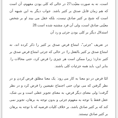
است، نه به صورت معیّت؛27 در حالی که کلی بودن مفهوم، آن است
که هم زمان قابل صدق بر کثیر باشد. جواب دیگر به این شبهه آن
است که شبح بر کثیر صادق نیست، بلکه عقل می بیند او بر شخص
معیّنی صادق است، ولی آن فرد مشتبه شده است.28
استدلال دیگر بر کلی بودن جزئی و رد آن
در تعریف "جزئی"، امتناع فرض صدق بر کثیر را ذکر کرده اند، نه
امتناع صدق بر کثیر بالفعل را؛ در حالی که جزئی امتناع فرض صدق بر
کثیر ندارد؛ زیرا ممکن است هر چیزی را فرض کرد، حتی محالات را.
بنابر این، باید همه جزئیات کلی باشند.
امّا فرض در دو معنا به کار می رود: یک معنا مطلق فرض کردن و در
نظر گرفتن که می توان حتی اجتماع نقیضین را فرض کرد و در نظر
گرفت؛ ولی معنای دیگر فرض، به معنای تجویز عقلی است و بی شک،
عقل فقط با توجه به مفهوم جزئی و بدون توجه به برهان، تجویز نمی
کند که بر کثیر صادق باشد، بر خلاف کلیات فرضیه که با توجه به برهان
بر کثیر صادق نیستند.