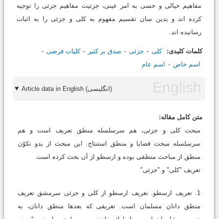
مفاهیم خیالی و حسی به امر عینی، جزئیت مفاهیم جزئی را توجیه
کرده اند و بدین سان تقسیم مفهوم به کلی و جزئی را به اثبات
رسانیده اند.
کلمات کلیدی:
کلی
جزئی
صدق بر کثیر
کلیات فرضی
اسم خاص
اسم عام
Article data in English (انگلیسی)
متن کامل مقاله:
مبحث کلی و جزئی، هم سرسلسله منطق تعریف است و هم
سرسلسله مبحث قضایا و منطق استنتاج. این مبحث از بدو تکوّن
منطق از مباحث منطقی بوده و ارسطو از آن بحث کرده است.
تعریف "کلی" و "جزئی"
1. تعریف ارسطو: تعریف ارسطو از کلی و جزئی سرمشق تعریف
منطق دانان مسلمان است. تعریفی که بعدها منطق دانان، به