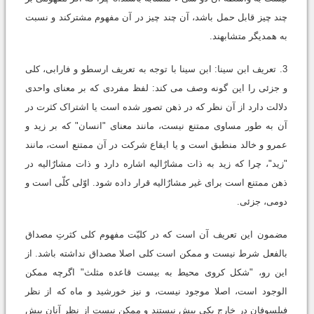
چند چیز قابل حمل باشد، آن چند چیز در آن مفهوم مشترکند و نسبت
به همدیگر متشابهند.
3. تعریف ابن سینا: ابن سینا با توجه به تعریف ارسطو و فارابی، کلی
و جزئی را این گونه وصف می کند: لفظ مفردی که بر معنای واحدی
دلالت دارد از آن نظر که در ذهن تصور شده است یا اشتراک کثرت در
آن به طور مساوی ممتنع نیست، مانند معنای "انسان" که بر زید و
عمرو و خالد منطبق است و یا ایقاع شرکت در آن ممتنع است، مانند
"زید"، چرا که زید به ذات مشارٌالیه اشاره دارد و ذات مشارٌالیه در
ذهن ممتنع است برای غیر مشارٌالیه قرار داده شود. اوّلی کلّی است و
دومی، جزئی.
مضمون این تعریف آن است که در کلیّت مفهوم کلی کثرتِ مصداق
بالفعل شرط نیست و ممکن است کلی اصلا مصداق نداشته باشد. از
این رو، "شکل کروی محیط به بیست قاعده مثلث" اگرچه ممکن
الوجود است، اصلا موجود نیست، و نیز خورشید و ماه که از نظر
فیلسوفان در خارج یکی بیش نیستند و ممکن نیست از نظر آنان بیش