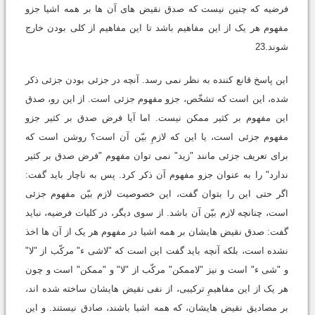
فرضیه که چنین نیست که صدق نقیض های آن ها بر همه اشیا جزو
مفهوم هر یک از این مفاهیم باشد تا این مفاهیم از کلی بودن خارج
شوند.23
این پاسخ قانع کننده به نظر نمی رسد. آنچه در جزئی بودن جزئی ذکر
شده، این است که تشخّص، جزو مفهوم جزئی است. از این رو، صدق
این مفهوم بر کثیر ممکن نیست. اما آیا فرض صدق بر کثیر جزو
مفهوم جزئی است، یا این که لازمِ بیّن آن است؟ روشن است که
برای تعریف جزئی مانند "زید" نمی توان مفهوم "فرض صدق بر کثیر
ندارد" را به عنوان جزو مفهوم آن ذکر کرد. پس به ناچار باید گفت:
اگر حتی این را بتوان گفت، این خصوصیت لازم بیّن مفهوم جزئی
است، چنانچه لازم بیّن آن باشد. از سوی دیگر، در کلیات فرضیه، نباید
گفت: صدق نقیض هایشان بر همه اشیا در مفهوم هر یک از آن ها اخذ
نشده است، بلکه آنچه باید گفت این است که "لاشی ء" مرکّب از "لا"
و "شی ء" است و نیز "لاممکن" مرکّب از "لا" و "ممکن" است و چون
هر یک از این مفاهیمِ ترکیبی، از نفی نقیض هایشان ساخته شده اند،
بر مصادیق نقیض هایشان، که همه اشیا باشند، صادق نیستند. و این