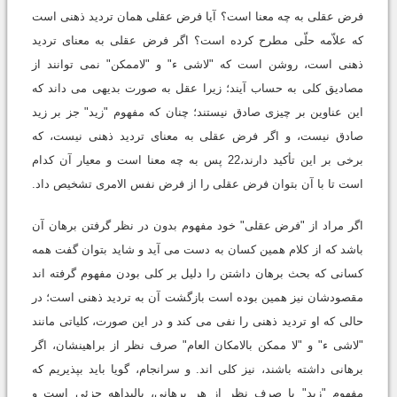
فرض عقلی به چه معنا است؟ آیا فرض عقلی همان تردید ذهنی است
که علاّمه حلّی مطرح کرده است؟ اگر فرض عقلی به معنای تردید
ذهنی است، روشن است که "لاشی ء" و "لاممکن" نمی توانند از
مصادیق کلی به حساب آیند؛ زیرا عقل به صورت بدیهی می داند که
این عناوین بر چیزی صادق نیستند؛ چنان که مفهوم "زید" جز بر زید
صادق نیست، و اگر فرض عقلی به معنای تردید ذهنی نیست، که
برخی بر این تأکید دارند،22 پس به چه معنا است و معیار آن کدام
است تا با آن بتوان فرض عقلی را از فرض نفس الامری تشخیص داد.
اگر مراد از "فرض عقلی" خود مفهوم بدون در نظر گرفتن برهان آن
باشد که از کلام همین کسان به دست می آید و شاید بتوان گفت همه
کسانی که بحث برهان داشتن را دلیل بر کلی بودن مفهوم گرفته اند
مقصودشان نیز همین بوده است بازگشت آن به تردید ذهنی است؛ در
حالی که او تردید ذهنی را نفی می کند و در این صورت، کلیاتی مانند
"لاشی ء" و "لا ممکن بالامکان العام" صرف نظر از براهینشان، اگر
برهانی داشته باشند، نیز کلی اند. و سرانجام، گویا باید بپذیریم که
مفهوم "زید" با صرف نظر از هر برهانی، بالبداهه جزئی است و