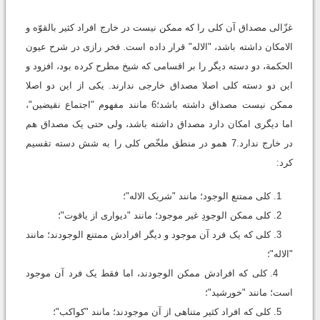
غزّالی مصداق آن کلی را که ممکن نیست در خارج افراد کثیر بالقوّه و
الامکان داشته باشد، "الاله" قرار داده است. فخر رازی در شرح عیون
الحکمة، دو دسته دیگر را بر اقسامی که شیخ مطرح کرده بود، افزود و
این دو دسته کلی اصلا مصداق خارجی ندارند. یکی از این دو اصلا
ممکن نیست مصداق داشته باشد؛6 مانند مفهوم "اجتماع نقیضین"،
اما دیگری امکان دارد مصداق داشته باشد، ولی حتی یک مصداق هم
در خارج ندارد.7 همو در منطق ملخّص کلی را به شش دسته تقسیم
کرد:
1. کلی ممتنع الوجود؛ مانند "شریک الاله"؛
2. کلی ممکن الوجودِ غیر موجود؛ مانند "دیواری از یاقوت"؛
3. کلی که یک فرد آن موجود و دیگر افرادش ممتنع الوجودند؛ مانند
"الاله"؛
4. کلی که افرادش ممکن الوجودند، اما فقط یک فرد آن موجود
است؛ مانند "خورشید"؛
5. کلی که افراد کثیر متناهی از آن موجودند؛ مانند "کواکب"؛