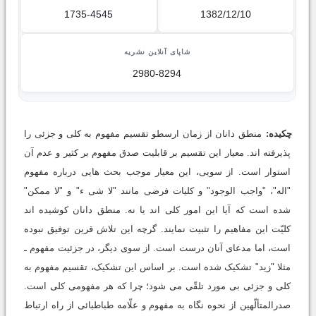
1735-4545
1382/12/10
شاپای آنلاین نشریه
2980-8294
چکیده:
منطق دانان از زمان ارسطو تقسیم مفهوم به کلی و جزئی را
پذیرفته اند. معیار این تقسیم بر قابلیت صدق مفهوم بر کثیر و عدم آن
استوار است. از سویی، این معیار موجب بحث هایی درباره مفهوم
"اله"، "واجب الوجود" و کلیات فرضی مانند "لا شی ء" و "لا ممکن"
شده است که آیا این امور کلی اند یا نه. منطق دانان کوشیده اند
کلیّت این مفاهیم را تثبیت نمایند. گرچه این تلاش قرین توفیق نبوده
است، اما مدعای آنان درست است. از سوی دیگر، در جزئیت مفهوم ـ
مثلا "زید" تشکیک شده است. بر اساس این تشکیک، تقسیم مفهوم به
کلی و جزئی بی مورد تلقّی می شود؛ چرا که هر مفهومی کلی است.
صدرالمتألّهین از نحوه نگاه به مفهوم و علّامه طباطبائی از راه ارتباط