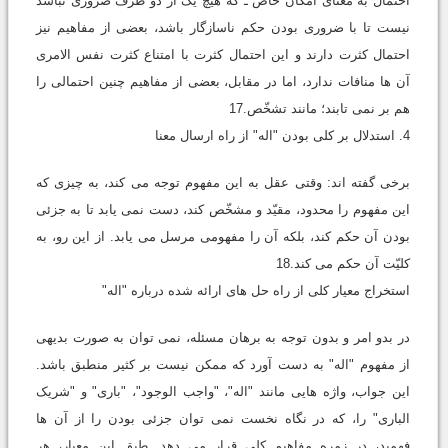
احتمال به معنای امکان خاص ـ که هیچ یک از دو طرف ضروری نباشد
نیست تا با ضروری بودن حکم ناسازگار باشد، بعضی از مفاهیم نیز
احتمال کثرت دارند و این احتمال کثرت با امتناع کثرت نفس الامری
آن ها منافات ندارد، اما در مقابل، بعضی از مفاهیم چنین احتمالی را
هم بر نمی تابند؛ مانند تشخّص.17
4. استدلال بر کلی بودن "اله" از راه ارسال معنا
برخی گفته اند: وقتی عقل به این مفهوم توجه می کند، به چیزی که
این مفهوم را محدود، مقیّد و مشخّص کند، دست نمی یابد تا به جزئی
بودن آن حکم کند، بلکه آن را مفهومی مرسل می یابد. از این رو، به
کلیّت آن حکم می کند.18
استخراج معیار کلی از راه حل های ارائه شده درباره "اله"
در بدو امر و بدون توجه به برهان مسئله، نمی توان به صورت بدیهی
از مفهوم "اله" به دست آورد که ممکن نیست بر کثیر منطبق باشد.
این جواب، واژه هایی مانند "اله"، "واجب الوجود"، "باری" و "شریک
الباری" را، که در نگاه نخست نمی توان جزئی بودن را از آن ها
فهمید، در زمره مفاهیم کلی قرار می دهد. طبق این معیار، هر