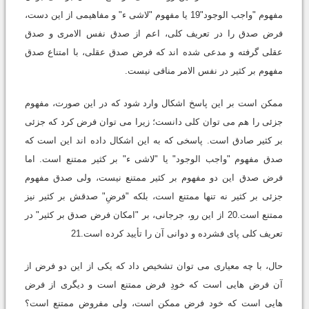
مفهوم "واجب الوجود"19 یا مفهوم "لاشی ء" و مفاهیمی از این دست،
فرض صدق را در تعریف کلی، اعم از صدق نفس الامری و صدق
عقلی گرفته و مدعی شده اند که فرض صدق عقلی، با امتناع صدق
مفهوم بر کثیر در نفس الامر منافی نیست.
ممکن است بر این پاسخ اشکال وارد شود که در این صورت، مفهوم
جزئی را هم می توان کلی دانست؛ زیرا می توان فرض کرد که جزئی
بر کثیر صادق است. پاسخی که به این اشکال داده اند این است که
صدق مفهوم "واجب الوجود" یا "لاشی ء" بر کثیر ممتنع است. اما
فرض صدق این دو مفهوم بر کثیر ممتنع نیست، ولی صدق مفهوم
جزئی بر کثیر نه تنها ممتنع است، بلکه "فرضِ" صدقش بر کثیر نیز
ممتنع است.20 از این رو، جرجانی، بر "امکان فرض صدق بر کثیر" در
تعریف کلی پای فشرده و دوانی آن را تأیید کرده است.21
حال، با چه معیاری می توان تشخیص داد که یکی از این دو فرض از
آن فرض هایی است که خودِ فرض ممتنع است و دیگری از فرض
هایی است که خود فرض ممکن است، ولی مفروض ممتنع است؟