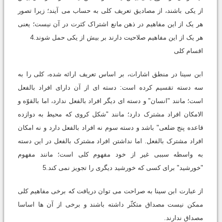
از یکی باشند، از مصادیق تعریف کلی به حساب می آیند؛ زیرا تصور
هر یک از این مفاهیم در ذهن مانع اشتراک کثرت در آن نیست؛ یعنی
هر یک از این مفاهیم صلاحیت دارند بر بیش از یکی حمل شوند.4
اقسام کلی
ابن سینا در منطق اشارات، بر اساس تعریف ارائه شده، کلی را به
سه دسته تقسیم کرده است: دسته ای از آن دارای افراد بالفعل
است؛ مانند "انسان" و دسته ای دیگر افراد بالفعل ندارد، اما بالقوّه و
الامکان افراد مشترک دارد؛ مانند "شکل کروی که محیط به دوازده
قاعده پنج ضلعی" باشد و دسته سوم نه افراد بالفعل دارد و نه امکان
افراد مشترک بالفعل. اما نداشتن افراد مشترک بالفعل در این دسته
به واسطه سببی غیر از خود مفهوم کلی است؛ مانند مفهوم
"خورشید" برای کسی که خورشید دیگری را تجویز نمی کند.5
از عبارت ابن سینا به صراحت می توان دریافت که برخی مفاهیم کلی
ممکن نیست مصداق متکثّر داشته باشند و برخی از آن ها اساسا
مصداق ندارند.