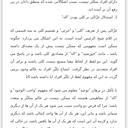
دارای افراد متکثّر نیست، سبب اشکالاتی شده که منطق دانان در پی
رفع آن بر آمده اند.
1. استدلال غزّالی بر کلی بودن "اله"
غزّالی پس از تعریف "کلی" و "جزئی" و تقسیم کلی به سه قسمی که
در کلام شیخ الرئیس آمده است، به این اشکال می پردازد: چگونه
ممکن است مفهومی که ممکن نیست بیش از یک مصداق داشته
باشد ـ مانند "خورشید" و "اله" از مصادیق کلی باشد و در پاسخ می
گوید: این دو لفظ از لحاظ معنا ممتنع نیست کلی باشند و برای آن
افراد متعددی در نظر گرفت. امتناع تکثّر افراد به عالم وجود برمی
گردد، نه این که مفهوم لفظ از تکثّر افراد ابا داشته باشد.14
با تأمّل در برهان "توحید" معلوم می شود که مفهوم "واجب الوجود" و
"اله" از مفاهیمی هستند که ممکن نیست در عالم متکثّر و متعدد
باشد؛ چرا که فرض دو واجب سبب می شود هر یک از آن ها از دیگری
متمایز باشد و بنابر این، هر یک از آن ها واجد کمالی باشد که دیگری
ندارد و لازمه آن این است که هر یک از آن ها ناقص باشد، در حالی که