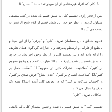
6. کلی که افراد غیرمتناهی از آن موجودند؛ مانند "انسان".8
پس از فخر رازی، تقسیم کلی به شش قسم یاد شده در کتب منطقی
متداول گردید. از نظر خواجه، این شش قسم از کلام شیخ الرئیس به
دست می آیند.9
عموم منطق دانان مسلمان تعریف "کلی" و "جزئی" را از ابن سینا و
بالطبع از فارابی و ارسطو پذیرفته و با عبارات گوناگون همان تعاریف
را ارائه داده اند و نیز تقسیم کلی را از نظر وجود افرادش در خارج،
به شش قسم یاد شده پذیرفته اند.10 عبارات "عدم منع وقوع مفهوم
بر کثیر"، "صلاحیت اشتراک کثیر در مفهوم"،11 "صحّت حمل بر
کثیر"،12 "صلاحیت انطباق بر کثیر"، "عدم امتناع" فرض صدق بر کثیر"،
و "احتمال شرکت در کثیر" که در تعریف کلی آمده اند،13 همه یک
هدف را دنبال می کنند.
اشکالات تعریف "کلی"
تقسیم "کلی" به شش قسم یاد شده و تعیین مصداق کلی، که بالفعل