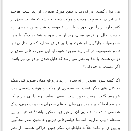
می توان گفت: ادراک زید در ذهن مدرِک صورتی از زید است، هرچند
این ادراک به صورت هذیت و هویّت شخصیه باشد که قابلیت صدق بر
کثیر دارد؛ زیرا این صورت با این خصوصیت عین وجود خارجی زید
نیست. حال بر فرض محال، زید از بین برود و شخص دیگر با همه
خصوصیات جایگزین او شود، و یا بر فرض محال، کسی مثل زید با
تمام خصوصیت در کنار زید موجود شود، آیا این صورت قابل صدق بر
دومی هست یا نه؟ به نظر می رسد که قابل صدق بر دومی نیز باشد.
اگر نیست، به چه دلیل؟
اگر گفته شود: تصویر ارائه شده از زید در واقع همان تصویر کلی مقیّد
به کلی های دیگر است، نه تصویری از هذیّت و هویّت شخصی زید،
خواهیم گفت: همین طور است؛ یعنی اساسا چه دلیلی داریم که
بتوانیم ادعا کنیم از زید می توان به علم حصولی و صورت ذهنی، درک
شخصی داشت تا تطبیق آن بر غیر زید ممکن نباشد؟ نه تنها بر این
مسئله دلیلی نداریم، اساسا فیلسوفانی تیزبین همچون صدرالمتألّهین
و پیروان او مانند علاّمه طباطبائی منکر چنین ادراکی هستند. از نظر