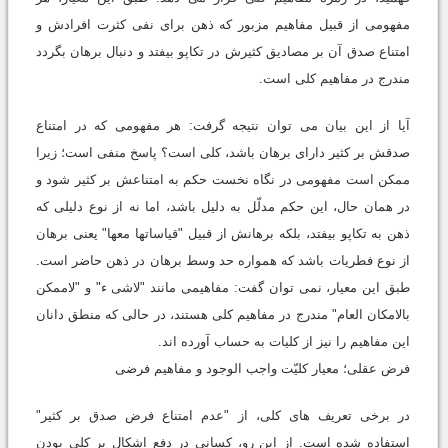
مفهومی از قبیل مفاهیم مزبور که ذهن برای نفی کثرت افرادش و
امتناع صدق آن بر مصادیق کثیرش در تکاپو بیفتد و دنبال برهان بگردد
مندرج در مفاهیم کلی است.
آیا از این بیان می توان نتیجه گرفت: هر مفهومی که در امتناع
صدقش بر کثیر دارای برهان باشد، کلی است؟ پاسخ منفی است؛ زیرا
ممکن است مفهومی در نگاه نخست حکم به امتناعش بر کثیر شود و
در همان حال، این حکم مدلّل به دلیل باشد، اما نه از نوع دلیلی که
ذهن به تکاپو بیفتد، بلکه برهانش از قبیل "قیاساتها معها" یعنی برهان
از نوع فطریات باشد که همواره حد وسط برهان در ذهن حاضر است.
طبق این معیار، نمی توان گفت: مفاهیمی مانند "لاشی ء" و "لاممکن
بالامکان العام" مندرج در مفاهیم کلی هستند، در حالی که منطق دانان
این مفاهیم را نیز از کلیات به حساب آورده اند.
فرض عقلی؛ معیار کلیّت واجب الوجود و مفاهیم فرضی
در برخی تعریف های کلی، از "عدم امتناع فرض صدق بر کثیر"
استفاده شده است. از این رو، کسانی در دفع اشکال بر کلی بودن