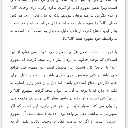
است؛ زیرا نفس مفهوم ابایی از کثرت ندارد، وگرنه برای وحدت "اله"
و عدم تکثّرش نیازمند برهان نبودیم، بلکه به بیان فخر رازی، هر کس
معنای "اله" را بفهمد، باید به بداهت عقل دریابد که او واحد است.
بنابر این، امتناع کثرت از ناحیه دلیل منفصل به دست آمده است، نه
به واسطه خود مفهوم لفظ "اله".15
با توجه به نقد استدلال غزّالی، معلوم می شود: نمی توان از این
استدلال که توحید خداوند به برهان نیاز دارد، نتیجه گرفت که مفهوم
"اله" یا "باری" کلی است؛ زیرا محتمل است این مفهوم فی الواقع
کلی نباشد و کلی نبودنش امری نظری باشد و به همین دلیل، برای
عدم تکثّرش محتاج استدلال باشد. اما ذیل بیان فخر رازی اشاره به
نکته ای دارد که با توجه به آن، می توان نتیجه گرفت: مفهوم "اله" و
"باری" کلی است، و آن نکته در واقع، معیار کلی بودن یک مفهوم کلی
را بیان می کند. معیار کلیّت از نظر فخر رازی، این است که اگر
مفهومی به بداهت عقل بر واحد بودن دلالت داشته باشد، آن مفهوم
"جزئی" است، و اگر به بداهت عقل بر وحدت دلالت نکند، اگرچه