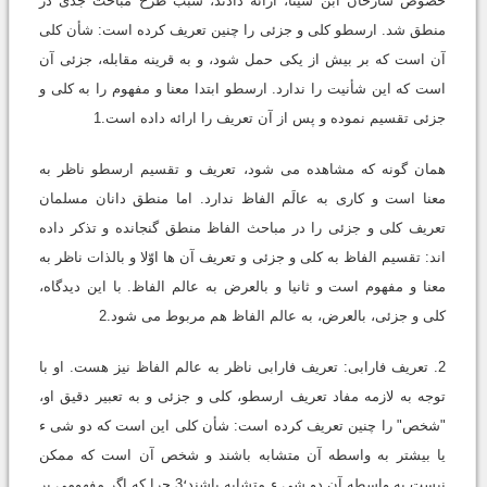
خصوص شارحان ابن سینا، ارائه دادند، سبب طرح مباحث جدّی در
منطق شد. ارسطو کلی و جزئی را چنین تعریف کرده است: شأن کلی
آن است که بر بیش از یکی حمل شود، و به قرینه مقابله، جزئی آن
است که این شأنیت را ندارد. ارسطو ابتدا معنا و مفهوم را به کلی و
جزئی تقسیم نموده و پس از آن تعریف را ارائه داده است.1
همان گونه که مشاهده می شود، تعریف و تقسیم ارسطو ناظر به
معنا است و کاری به عالَم الفاظ ندارد. اما منطق دانان مسلمان
تعریف کلی و جزئی را در مباحث الفاظ منطق گنجانده و تذکر داده
اند: تقسیم الفاظ به کلی و جزئی و تعریف آن ها اوّلا و بالذات ناظر به
معنا و مفهوم است و ثانیا و بالعرض به عالم الفاظ. با این دیدگاه،
کلی و جزئی، بالعرض، به عالم الفاظ هم مربوط می شود.2
2. تعریف فارابی: تعریف فارابی ناظر به عالم الفاظ نیز هست. او با
توجه به لازمه مفاد تعریف ارسطو، کلی و جزئی و به تعبیر دقیق او،
"شخص" را چنین تعریف کرده است: شأن کلی این است که دو شی ء
یا بیشتر به واسطه آن متشابه باشند و شخص آن است که ممکن
نیست به واسطه آن دو شی ء متشابه باشند؛3 چرا که اگر مفهومی بر