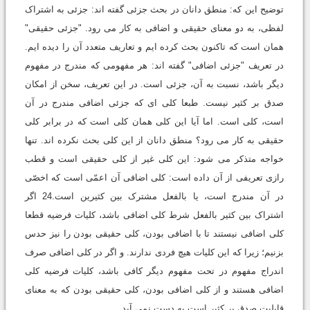
توضیح این که: منطق دانان در بحث جزئی گفته اند: جزئی به اشتراک
لفظی، به دو معنای حقیقی و اضافی به کار می رود. "جزئی حقیقی"
همان است که تاکنون بحث کرده ایم و تعاریف متعدد آن را دیده ایم.
در تعریف "جزئی اضافی" گفته اند: هر مفهومی که مندرج در مفهوم
دیگر باشد، نسبت به آن، جزئی است. در این تعریف، سخن از امکان
صدق بر کثیر نیست. طبعا کلی ای که جزئی اضافی مندرج در آن
است، کلی است. اما آیا این کلی همان کلی است که در برابر کلی
حقیقی به کار می رود؟ منطق دانان از این کلی بحث نکرده اند. تنها
خواجه متذکر می شود: این کلی غیر از کلی حقیقی است و قطب
رازی تعریفی از آن داده است: کلی اضافی آن اعمّی است که اخصّی
در آن مندرج است، یا بالفعل مشترک بین کثیرین است.24 اگر
اشتراک بین کثیر بالفعل شرط کلی اضافی باشد، کلیات فرضیه قطعا
کلی اضافی نیستند تا با اضافی بودن، کلی حقیقی بودن را نیز حدس
بزنیم؛ زیرا که این کلیات هیچ فردی ندارند. و اگر در کلی اضافی صرف
اندراج مفهوم در تحت مفهوم دیگر کافی باشد، کلیات فرضیه کلی
اضافی هستند و از کلی اضافی بودن، کلی حقیقی بودن که به معنای
قابلیت صدق بر کثیر است به دست نمی آید.