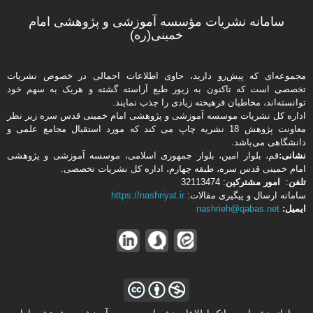
سامانه نشریات مؤسسه آموزشی و پژوهشی امام
خمینی(ره)
مجموعه‌ای که پیش‌رو دارید،‌ حاوی اطلاعات اجمالی در خصوص نشریات
تخصصی است که تاکنون به زیور طبع آراسته گشته و هریک به سهم خود
توانسته‌اند، مخاطبان فرهیخته‌ زیادی را جذب نمایند.
اداره كل نشریات موسسه آموزشی و پژوهشی امام خمینی قدس سره زیر نظر
معاونت پژوهش 18 نشریه چاپ می کند که مورد استقبال مجامع علمی و
دانشگاهی می‌باشد.
نشانی:
قم، بلوار امین، بلوار جمهوری اسلامی، موسسه آموزشی و پژوهشی
امام خمینی قدس سره، طبقه چهارم، اداره كل نشریات تخصصی.
تلفن
:
امور مشتركین
: 32113474
سامانه ارسال و پیگیری مقالات:
https://nashriyat.ir
ایمیل:
nashrieh@qabas.net