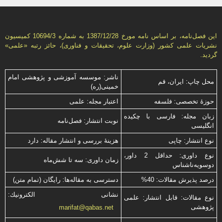
این فصل‌نامه، بر اساس نامه مورخ 1387/12/28 به شماره 10694/3 كمیسیون
نشریات علمی كشور (وزارت علوم، تحقیقات و فناوری)، حائز رتبه «علمی»
گردید.
ناشر: موسسه آموزشی و پژوهشی امام
محل چاپ: ایران، قم
خمینی(ره)
حوزۀ تخصصی: فلسفه
اعتبار مجله: علمی
زبان مجله: فارسی با چكیده
نوبت انتشار: فصل‌نامه
انگلیسی
نوع انتشار: چاپی
هزینۀ بررسی و انتشار مقاله: دارد
نوع داوری: حداقل 2 داور،
زمان داوری: سه تا شش‌ماه
دوسویه‌ناشناس
درصد پذیرش مقالات: 40%
دسترسی به مقاله‌ها: رایگان (تمام متن)
نشانی الكترونیك:
نوع مقالات: قابل انتشار: علمی
پژوهشی
marifat@qabas.net