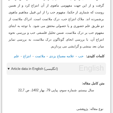
گرفت و از این جهت مفهومی ماهوی از آن انتزاع کرد و از همین
روست که شماری از حکما، مفهوم حب را از این قبیل مفاهیم ماهوی
برشمرده اند. ملاک انتزاع حب، درک ملائمت است. ادراک ملائمت از
دو طریق علم حضوری و یا حصولی محقق می شود. با توجه به ابتنای
مفهوم حب بر درک ملائمت، ضمن تحلیل فلسفی حب و بررسی نحوه
انتزاع آن، با بررسی انحای گوناگون درک ملائمت، به بررسی تمایز
میان بعد بینشی و گرایشی می پردازیم.
کلمات کلیدی:
حب
علامه مصباح یزدی
ملائمت
انتزاع
علم‌
Article data in English (انگلیسی)
متن کامل مقاله:
سال بیستم، شماره سوم، پیاپی 79، بهار 1402، ص 7ـ22
نوع مقاله: پژوهشی