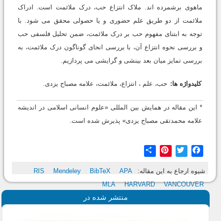
ماهوی برشمرده اند. ملاک انتزاع حب، درک ملائمت است. ادراک
ملائمت از دو طریق علم حضوری و یا حصولی محقق می شود. با
توجه به ابتنای مفهوم حب بر درک ملائمت، ضمن تحلیل فلسفی حب
و بررسی نحوه انتزاع آن، با بررسی انحای گوناگون درک ملائمت، به
بررسی تمایز میان بعد بینشی و گرایشی می پردازیم.
کلیدواژه ها:
حب، علم ، انتزاع، ملائمت، علامه مصباح یزدی.
* این مقاله در همایش بین المللی «علوم انسانی اسلامی در اندیشه
علامه محمدتقی مصباح یزدی» پذیرش شده است.
Share
Pinterest
Twitter
Facebook
شیوه ارجاع به این مقاله:
APA
BibTeX
Mendeley
RIS
MLA
HARVARD
VANCOUVER
منتشر شده در