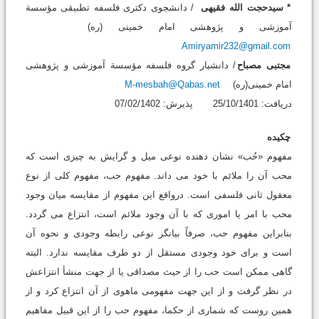
* سیدحجت الله فقیهی
/ دانشجوی دکتری فلسفه تطبیقی مؤسسة
آموزشی و پژوهشی امام خمینی (ره)
Amiryamir232@gmail.com
مجتبی مصباح
/ دانشیار گروه فلسفه مؤسسة آموزشی و پژوهشی
امام خمینی(ره)
M-mesbah@Qabas.net
دریافت: 25/10/1401 پذیرش: 07/02/1402
چکیده
مفهوم «حُب» نشان دهنده نوعی میل و گرایش به چیزی است که
محب آن را ملائم با خود می داند. مفهوم حب، مفهوم کلی از نوع
معقول ثانی فلسفی است. درواقع این مفهوم از مقایسه میان وجود
محب با امر یا اموری که با آن وجود ملائم است، انتزاع می گردد.
بنابراین مفهوم حب، صرفاً بیانگر نوعی رابطه وجودی و نحوه آن
است و برای خود وجودی مستقل از دو طرف مقایسه ندارد. البته
گاهی ممکن است حب را از حیث مصداقی یا از جهت منشأ انتزاعش
در نظر گرفت و از این جهت مفهومی ماهوی از آن انتزاع کرد و از
همین روست که شماری از حکما، مفهوم حب را از این قبیل مفاهیم