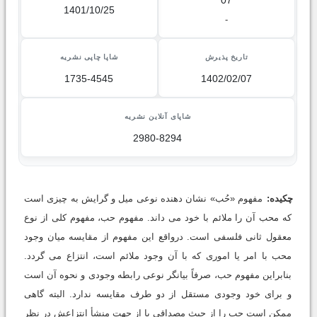
07
1401/10/25
-
تاریخ پذیرش
شاپا چاپی نشریه
1735-4545
1402/02/07
شاپای آنلاین نشریه
2980-8294
چکیده:
مفهوم «حُب» نشان دهنده نوعی میل و گرایش به چیزی است
که محب آن را ملائم با خود می داند. مفهوم حب، مفهوم کلی از نوع
معقول ثانی فلسفی است. درواقع این مفهوم از مقایسه میان وجود
محب با امر یا اموری که با آن وجود ملائم است، انتزاع می گردد.
بنابراین مفهوم حب، صرفاً بیانگر نوعی رابطه وجودی و نحوه آن است
و برای خود وجودی مستقل از دو طرف مقایسه ندارد. البته گاهی
ممکن است حب را از حیث مصداقی یا از جهت منشأ انتزاعش در نظر