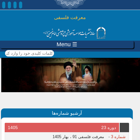
رفتن به محتوای اصلی
معرفت فلسفی
☰ Menu
کلمات کلیدی خود را وارد
کنید
آرشیو شماره‌ها
دوره 23
1405
شماره 3
-
معرفت فلسفی 91 ، بهار 1405