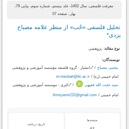
معرفت فلسفی، سال 1402، جلد بیستم، شماره سوم، پیاپی 79،
بهار
، صفحه 07
تحلیل فلسفی «حُب» از منظر علامه مصباح
یزدی*
نوع مقاله:
پژوهشی
نویسندگان:
مجتبی مصباح
/ *دانشیار - گروه فلسفه مؤسسه آموزشی و پژوهشی
امام خمینی (ره) /
m-mesbah@iki.ac.ir
سید حجت الله فقیهی
/ *دکتری - موسسه آموزشی و پژوهشی
امام خمینی /
Amiryamir232@gmail.com
صفحه‌ها
تاریخ دریافت